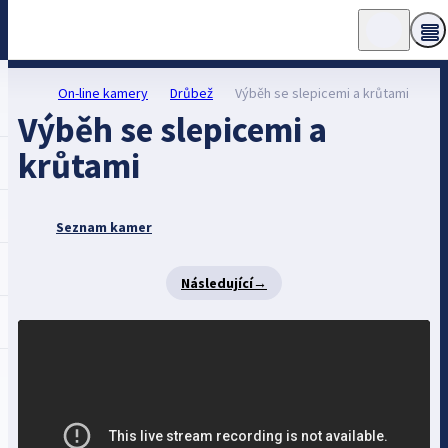
On-line kamery
Drůbež
Výběh se slepicemi a krůtami
Výběh se slepicemi a
krůtami
Seznam kamer
Následující
→