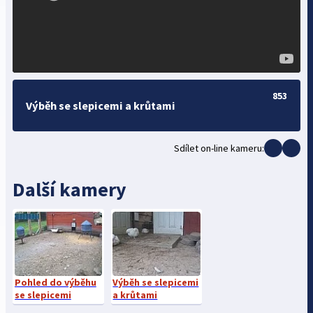
853
Výběh se slepicemi a krůtami
Sdílet on-line kameru:
Další kamery
Pohled do výběhu
Výběh se slepicemi
se slepicemi
a krůtami