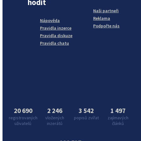
hodit
Naši partneři
Reklama
Nápověda
Podpořte nás
Pravidla inzerce
Pravidla diskuze
Pravidla chatu
20 690
2 246
3 542
1 497
registrovaných
vložených
popisů zvířat
zajímavých
uživatelů
inzerátů
článků