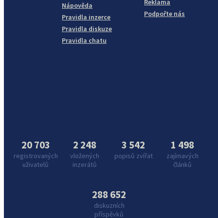
Reklama
Nápověda
Podpořte nás
Pravidla inzerce
Pravidla diskuze
Pravidla chatu
20 703
2 248
3 542
1 498
registrovaných
vložených
popisů zvířat
zajímavých
uživatelů
inzerátů
článků
288 652
diskuzních
příspěvků