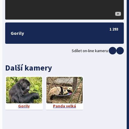
1 293
Gorily
Sdílet on-line kameru:
Další kamery
Gorily
Panda velká