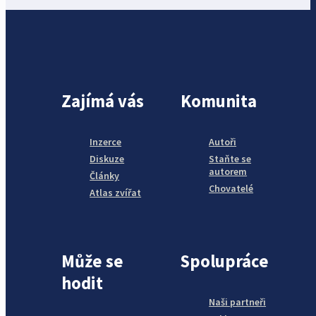
Zajímá vás
Komunita
Inzerce
Autoři
Diskuze
Staňte se
autorem
Články
Chovatelé
Atlas zvířat
Může se
Spolupráce
hodit
Naši partneři