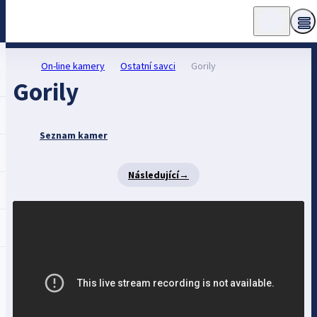
On-line kamery
Ostatní savci
Gorily
Gorily
Seznam kamer
Následující
→