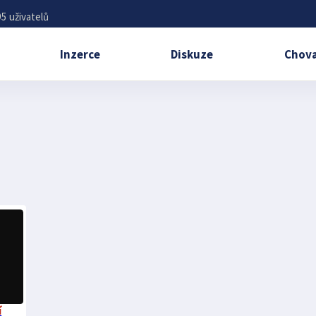
5 uživatelů
Inzerce
Diskuze
Chova
í