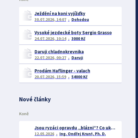
Ježdění na koni vyjížďky
30.07.2026, 14:07
Dohodou
Vysoké jezdecké boty Sergio Grasso
24.07.2026, 10:14
3000 Kč
Daruji chladnokrevnika
22.07.2026, 00:27
Daruji
Prodám Haflinger - valach
20.07.2026, 15:59
54000 Kč
Nové články
Koně
Jsou ryzáci opravdu „blázni“? Co ukázal vědecký výzkum o barvě srsti a chování koní
12.05.2026
Ing. Ondřej Krunt, Ph. D.