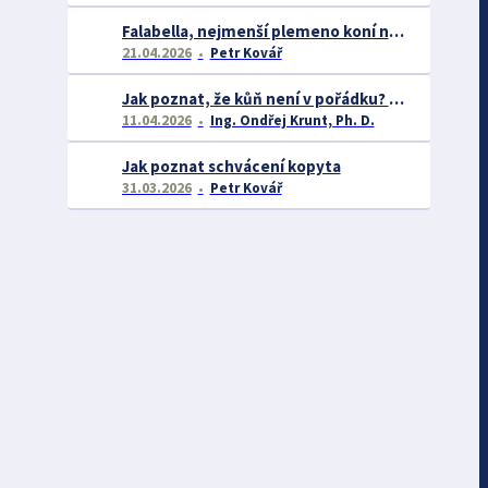
Falabella, nejmenší plemeno koní na světě
21.04.2026
Petr Kovář
Jak poznat, že kůň není v pořádku? Skryté signály zdravotních problémů v chovu koní
11.04.2026
Ing. Ondřej Krunt, Ph. D.
Jak poznat schvácení kopyta
31.03.2026
Petr Kovář