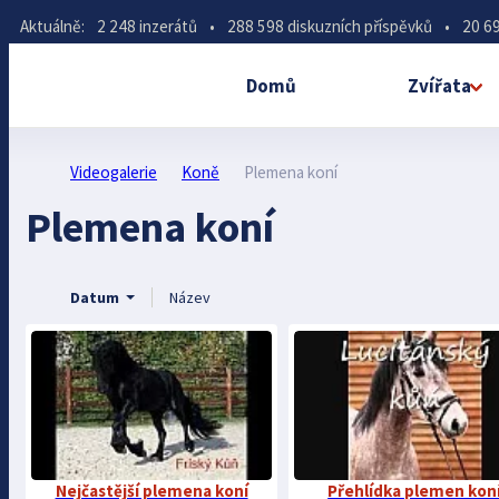
Aktuálně:
2 248 inzerátů
•
288 598 diskuzních příspěvků
•
20 69
Domů
Zvířata
Videogalerie
Koně
Plemena koní
Plemena koní
Datum
Název
Nejčastější plemena koní
Přehlídka plemen kon