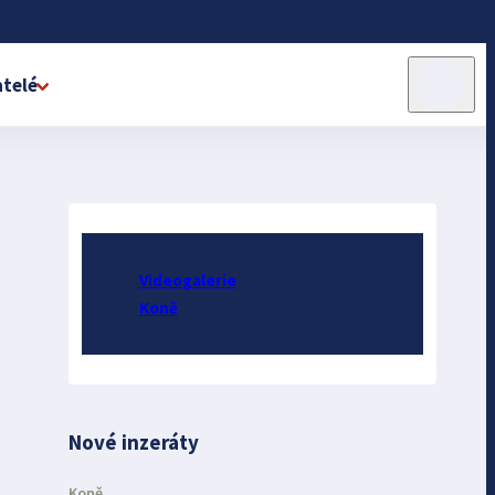
telé
Videogalerie
Koně
Nové inzeráty
Koně