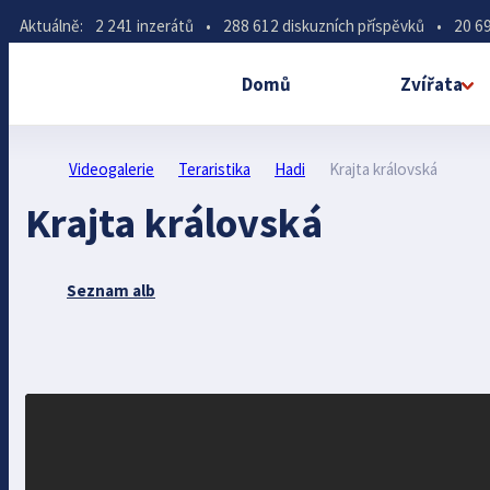
Aktuálně:
2 241 inzerátů
•
288 612 diskuzních příspěvků
•
20 69
Domů
Zvířata
Videogalerie
Teraristika
Hadi
Krajta královská
Krajta královská
Seznam alb