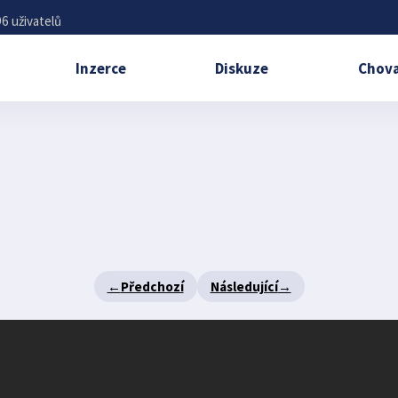
6 uživatelů
Inzerce
Diskuze
Chova
←
Předchozí
Následující
→