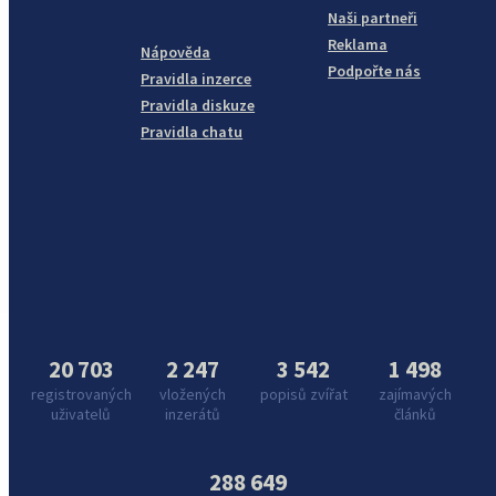
Naši partneři
Reklama
Nápověda
Podpořte nás
Pravidla inzerce
Pravidla diskuze
Pravidla chatu
20 703
2 247
3 542
1 498
registrovaných
vložených
popisů zvířat
zajímavých
uživatelů
inzerátů
článků
288 649