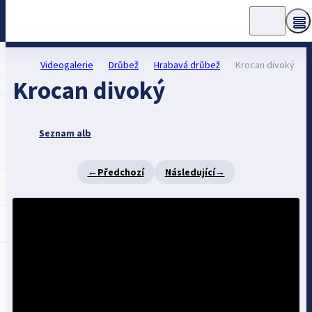
Videogalerie
Drůbež
Hrabavá drůbež
Krocan divoký
Krocan divoký
Seznam alb
←
Předchozí
Následující
→