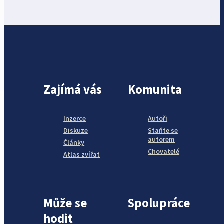
Zajímá vás
Komunita
Inzerce
Autoři
Diskuze
Staňte se
autorem
Články
Chovatelé
Atlas zvířat
Může se
Spolupráce
hodit