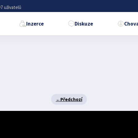
7 uživatelů
Inzerce
Diskuze
Chova
←
Předchozí