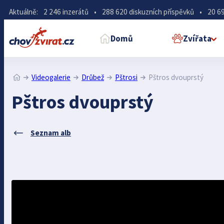
Aktuálně:
2 246 inzerátů
•
288 620 diskuzních příspěvků
•
20 69
Domů
Zvířata
Videogalerie
Drůbež
Pštrosi
Pštros dvouprstý
Pštros dvouprstý
Seznam alb