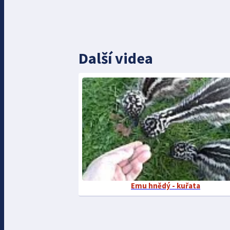
Další videa
Emu hnědý - kuřata