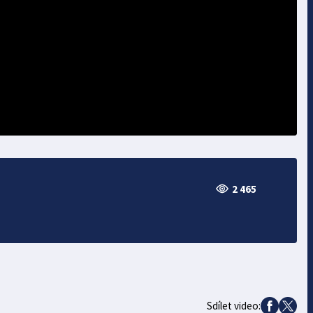
2 465
Sdílet video: