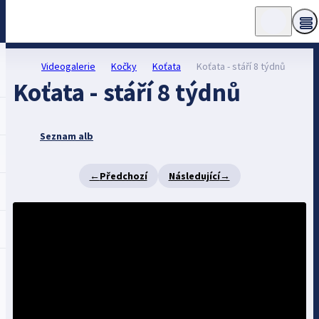
Videogalerie
Kočky
Koťata
Koťata - stáří 8 týdnů
Koťata - stáří 8 týdnů
Seznam alb
←
Předchozí
Následující
→