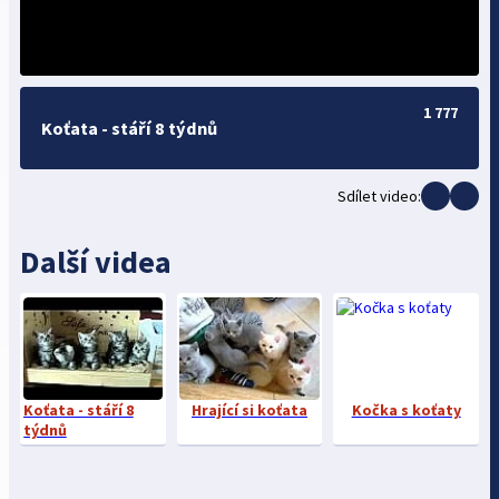
1 777
Koťata - stáří 8 týdnů
Sdílet video:
Další videa
Koťata - stáří 8
Hrající si koťata
Kočka s koťaty
týdnů