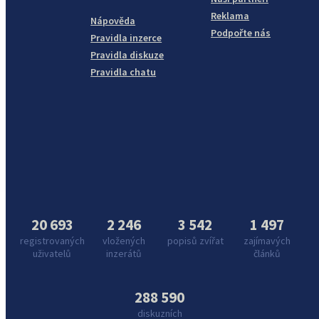
Reklama
Nápověda
Podpořte nás
Pravidla inzerce
Pravidla diskuze
Pravidla chatu
20 693
2 246
3 542
1 497
registrovaných
vložených
popisů zvířat
zajímavých
uživatelů
inzerátů
článků
288 590
diskuzních