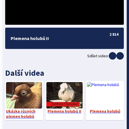
2 814
Plemena holubů II
Sdílet video:
Další videa
Ukázka různých
Plemena holubů II
Plemena holubů
plemen holubů