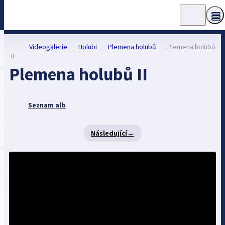
Videogalerie
Holubi
Plemena holubů
Plemena holubů
II
Plemena holubů II
Seznam alb
Následující
→