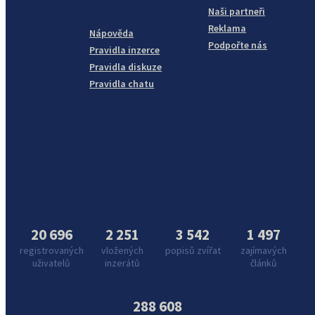
Naši partneři
Reklama
Nápověda
Podpořte nás
Pravidla inzerce
Pravidla diskuze
Pravidla chatu
20 696
2 251
3 542
1 497
registrovaných
vložených
popisů zvířat
zajímavých
uživatelů
inzerátů
článků
288 608