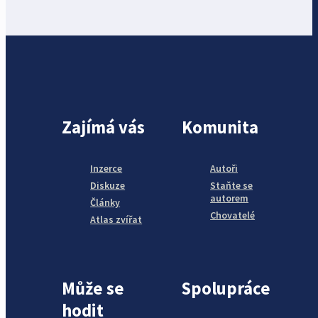
Zajímá vás
Komunita
Inzerce
Autoři
Diskuze
Staňte se
autorem
Články
Chovatelé
Atlas zvířat
Může se
Spolupráce
hodit