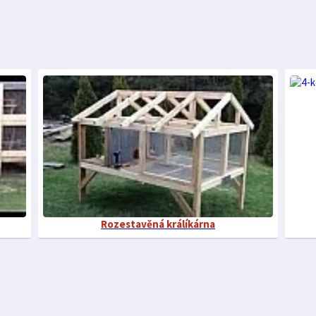
Rozestavěná králíkárna