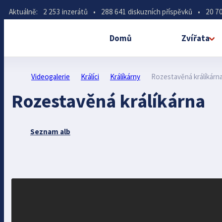
Aktuálně:
2 253 inzerátů
•
288 641 diskuzních příspěvků
•
20 70
Domů
Zvířata
Videogalerie
Králíci
Králíkárny
Rozestavěná králíkárn
Rozestavěná králíkárna
Seznam alb