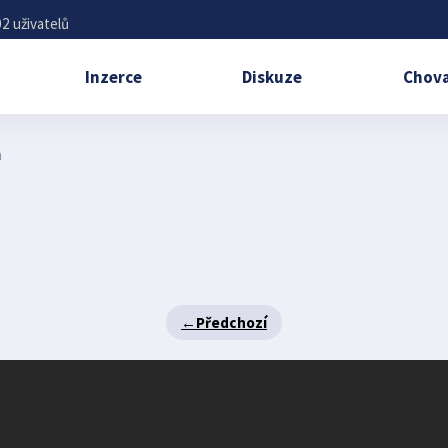
2 uživatelů
Inzerce
Diskuze
Chova
a
←
Předchozí