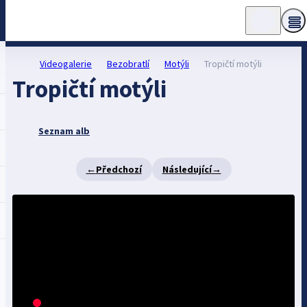
Videogalerie
Bezobratlí
Motýli
Tropičtí motýli
Tropičtí motýli
Seznam alb
←
Předchozí
Následující
→