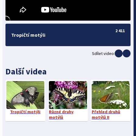
2 411
Tropičtí motýli
Sdílet video:
Další videa
Tropičtí motýli
Různé druhy
Přehled druhů
motýlů
motýlů II