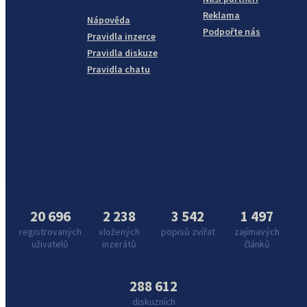
Reklama
Nápověda
Podpořte nás
Pravidla inzerce
Pravidla diskuze
Pravidla chatu
20 696
2 238
3 542
1 497
registrovaných
vložených
popisů zvířat
zajímavých
uživatelů
inzerátů
článků
288 612
diskuzních