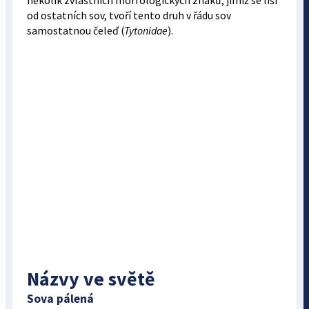
několik zvláštních morfologických znaků, jimiž se liší
od ostatních sov, tvoří tento druh v řádu sov
samostatnou čeleď (
Tytonidae
).
Názvy ve světě
Sova pálená