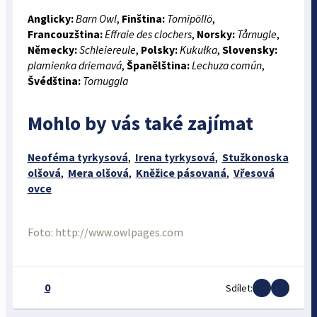
Anglicky:
Barn Owl
,
Finština:
Tornipöllö
,
Francouzština:
Effraie des clochers
,
Norsky:
Tårnugle
,
Německy:
Schleiereule
,
Polsky:
Kukułka
,
Slovensky:
plamienka driemavá
,
Španělština:
Lechuza común
,
Švédština:
Tornuggla
Mohlo by vás také zajímat
Neoféma tyrkysová
,
Irena tyrkysová
,
Stužkonoska
olšová
,
Mera olšová
,
Kněžice pásovaná
,
Vřesová
ovce
Foto: http://www.owlpages.com
0
Sdílet: