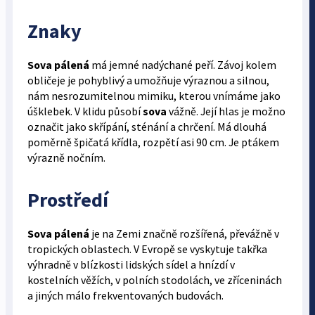
Znaky
Sova pálená
má jemné nadýchané peří. Závoj kolem
obličeje je pohyblivý a umožňuje výraznou a silnou,
nám nesrozumitelnou mimiku, kterou vnímáme jako
úšklebek. V klidu působí
sova
vážně. Její hlas je možno
označit jako skřípání, sténání a chrčení. Má dlouhá
poměrně špičatá křídla, rozpětí asi 90 cm. Je ptákem
výrazně nočním.
Prostředí
Sova pálená
je na Zemi značně rozšířená, převážně v
tropických oblastech. V Evropě se vyskytuje takřka
výhradně v blízkosti lidských sídel a hnízdí v
kostelních věžích, v polních stodolách, ve zříceninách
a jiných málo frekventovaných budovách.