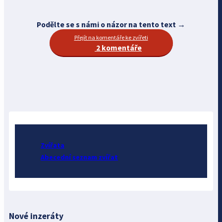
Podělte se s námi o názor na tento text →
Přejít na komentáře ke zvířeti
2 komentáře
Zvířata
Abecední seznam zvířat
Nové inzeráty