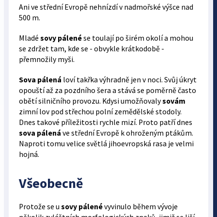
Ani ve střední Evropě nehnízdí v nadmořské výšce nad
500 m.
Mladé
sovy pálené
se toulají po širém okolí a mohou
se zdržet tam, kde se - obvykle krátkodobě -
přemnožily myši.
Sova pálená
loví takřka výhradně jen v noci. Svůj úkryt
opouští až za pozdního šera a stává se poměrně často
obětí silničního provozu. Kdysi umožňovaly
sovám
zimní lov pod střechou polní zemědělské stodoly.
Dnes takové příležitosti rychle mizí. Proto patří dnes
sova pálená
ve střední Evropě k ohroženým ptákům.
Naproti tomu velice světlá jihoevropská rasa je velmi
hojná.
Všeobecně
Protože se u
sovy pálené
vyvinulo během vývoje