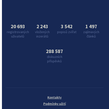
20 693
2 243
3 542
1 497
registrovaných
vložených
popisů zvířat
zajímavých
uživatelů
inzerátů
článků
288 587
diskuzních
příspěvků
Kontakty
Podmínky užití