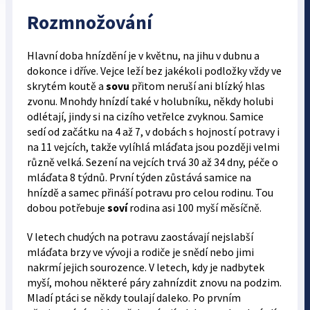
Rozmnožování
Hlavní doba hnízdění je v květnu, na jihu v dubnu a
dokonce i dříve. Vejce leží bez jakékoli podložky vždy ve
skrytém koutě a
sovu
přitom neruší ani blízký hlas
zvonu. Mnohdy hnízdí také v holubníku, někdy holubi
odlétají, jindy si na cizího vetřelce zvyknou. Samice
sedí od začátku na 4 až 7, v dobách s hojností potravy i
na 11 vejcích, takže vylíhlá mláďata jsou později velmi
různě velká. Sezení na vejcích trvá 30 až 34 dny, péče o
mláďata 8 týdnů. První týden zůstává samice na
hnízdě a samec přináší potravu pro celou rodinu. Tou
dobou potřebuje
soví
rodina asi 100 myší měsíčně.
V letech chudých na potravu zaostávají nejslabší
mláďata brzy ve vývoji a rodiče je snědí nebo jimi
nakrmí jejich sourozence. V letech, kdy je nadbytek
myší, mohou některé páry zahnízdit znovu na podzim.
Mladí ptáci se někdy toulají daleko. Po prvním