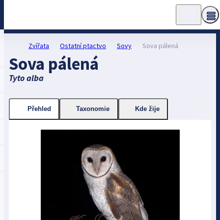
Zvířata
Ostatní ptactvo
Sovy
Sova pálená
Sova pálená
Tyto alba
Přehled
Taxonomie
Kde žije