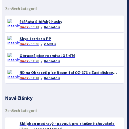
Ze všech kategorií
štěňata Sibiřský husky
dnes
v 13:43
Dohodou
Skye terrier s PP
dnes
v 13:36
V textu
Obraceč píce rozmital OZ-676
dnes
v 11:20
Dohodou
ND na Obraceč píce Rozmital OZ-676 a Žací diskový stroj SD-300C
dnes
v 11:18
Dohodou
Nové články
Ze všech kategorií
Sklípkan modravý - pavouk pro zkušené chovatele
včera
Jan Vorel (JaVor)