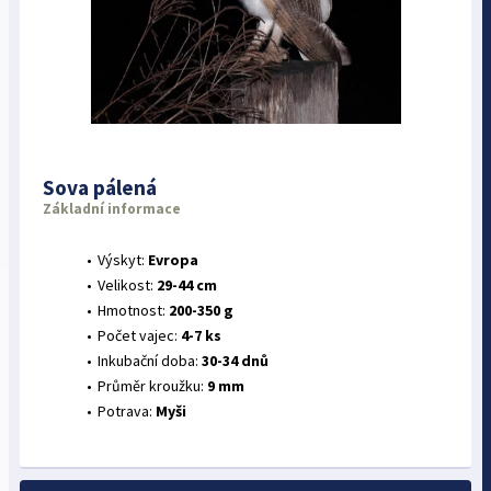
Sova pálená
Základní informace
Výskyt:
Evropa
Velikost:
29-44 cm
Hmotnost:
200-350 g
Počet vajec:
4-7 ks
Inkubační doba:
30-34 dnů
Průměr kroužku:
9 mm
Potrava:
Myši