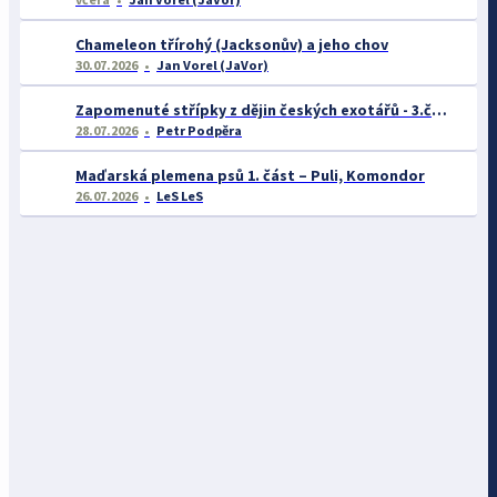
Chameleon třírohý (Jacksonův) a jeho chov
30.07.2026
Jan Vorel (JaVor)
Zapomenuté střípky z dějin českých exotářů - 3.část
28.07.2026
Petr Podpěra
Maďarská plemena psů 1. část – Puli, Komondor
26.07.2026
LeS LeS