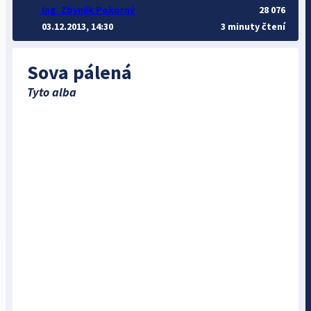
Ing. Zbyněk Pokorný
28 076
03.12.2013, 14:30
3 minuty čtení
Sova pálená
Tyto alba