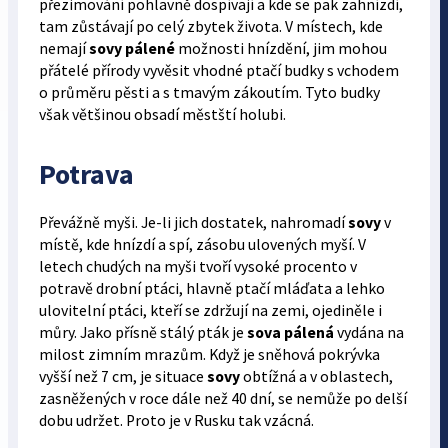
přezimování pohlavně dospívají a kde se pak zahnízdí,
tam zůstávají po celý zbytek života. V místech, kde
nemají
sovy pálené
možnosti hnízdění, jim mohou
přátelé přírody vyvěsit vhodné ptačí budky s vchodem
o průměru pěsti a s tmavým zákoutím. Tyto budky
však většinou obsadí městští holubi.
Potrava
Převážně myši. Je-li jich dostatek, nahromadí
sovy
v
místě, kde hnízdí a spí, zásobu ulovených myší. V
letech chudých na myši tvoří vysoké procento v
potravě drobní ptáci, hlavně ptačí mláďata a lehko
ulovitelní ptáci, kteří se zdržují na zemi, ojediněle i
můry. Jako přísně stálý pták je
sova pálená
vydána na
milost zimním mrazům. Když je sněhová pokrývka
vyšší než 7 cm, je situace
sovy
obtížná a v oblastech,
zasněžených v roce dále než 40 dní, se nemůže po delší
dobu udržet. Proto je v Rusku tak vzácná.