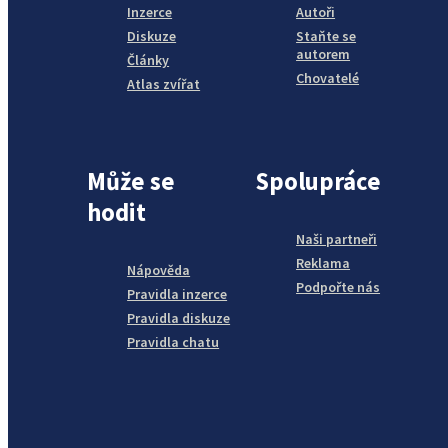
Inzerce
Autoři
Diskuze
Staňte se
autorem
Články
Chovatelé
Atlas zvířat
Může se
Spolupráce
hodit
Naši partneři
Reklama
Nápověda
Podpořte nás
Pravidla inzerce
Pravidla diskuze
Pravidla chatu