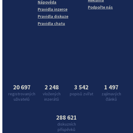
Reklama
Nápověda
Podpořte nás
Pravidla inzerce
Pravidla diskuze
Pravidla chatu
20 697
2 248
3 542
1 497
registrovaných
vložených
popisů zvířat
zajímavých
uživatelů
inzerátů
článků
288 621
diskuzních
příspěvků