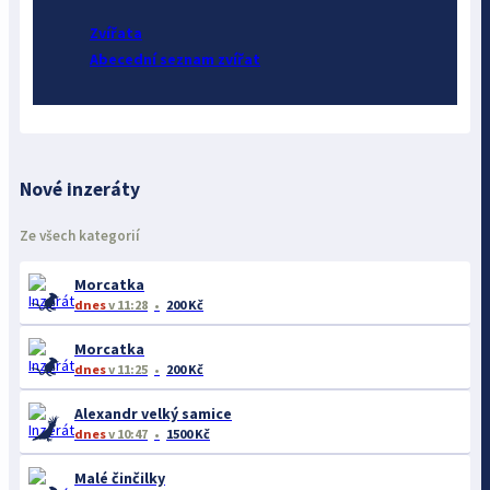
Zvířata
Abecední seznam zvířat
Nové inzeráty
Ze všech kategorií
Morcatka
dnes
v 11:28
200 Kč
Morcatka
dnes
v 11:25
200 Kč
Alexandr velký samice
dnes
v 10:47
1500 Kč
Malé činčilky