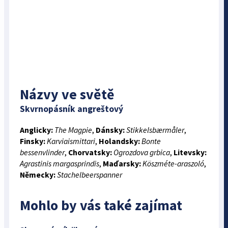
Názvy ve světě
Skvrnopásník angreštový
Anglicky:
The Magpie
,
Dánsky:
Stikkelsbærmåler
,
Finsky:
Karviaismittari
,
Holandsky:
Bonte
bessenvlinder
,
Chorvatsky:
Ogrozdova grbica
,
Litevsky:
Agrastinis margasprindis
,
Maďarsky:
Köszméte-araszoló
,
Německy:
Stachelbeerspanner
Mohlo by vás také zajímat