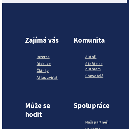
Zajímá vás
Komunita
Inzerce
Autoři
Diskuze
Staňte se
autorem
Články
Chovatelé
Atlas zvířat
Může se
Spolupráce
hodit
Naši partneři