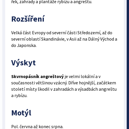
řek, zahrady a plantáže rybízu a angreštu.
Rozšíření
Velká část Evropy od severní části Středozemí, až do
severní oblastí Skandinávie, v Asii až na Dálný Východ a
do Japonska.
Výskyt
Skvrnopásník angreštový
je velmi lokální a v
současnosti většinou vzácný. Dříve hojnější, začátkem
století místy škodil v zahradách a výsadbách angreštu
a rybízu.
Motýl
Pol. června až konec srpna.