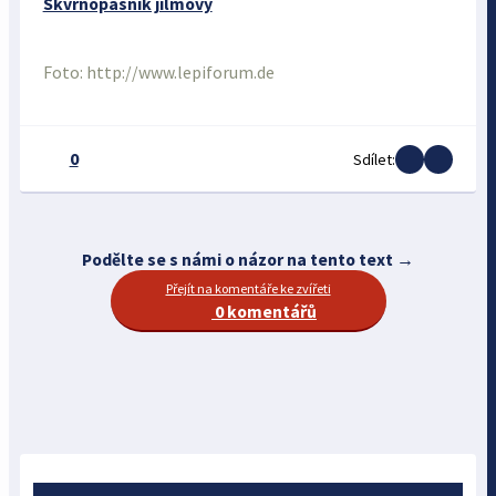
Skvrnopásník jilmový
Foto: http://www.lepiforum.de
0
Sdílet:
Podělte se s námi o názor na tento text →
Přejít na komentáře ke zvířeti
0 komentářů