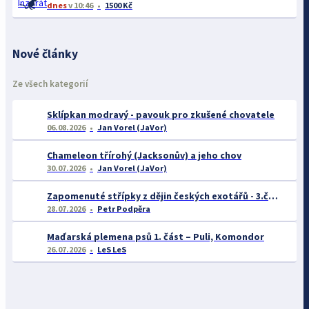
dnes
v 10:46
1500 Kč
Nové články
Ze všech kategorií
Sklípkan modravý - pavouk pro zkušené chovatele
06.08.2026
Jan Vorel (JaVor)
Chameleon třírohý (Jacksonův) a jeho chov
30.07.2026
Jan Vorel (JaVor)
Zapomenuté střípky z dějin českých exotářů - 3.část
28.07.2026
Petr Podpěra
Maďarská plemena psů 1. část – Puli, Komondor
26.07.2026
LeS LeS