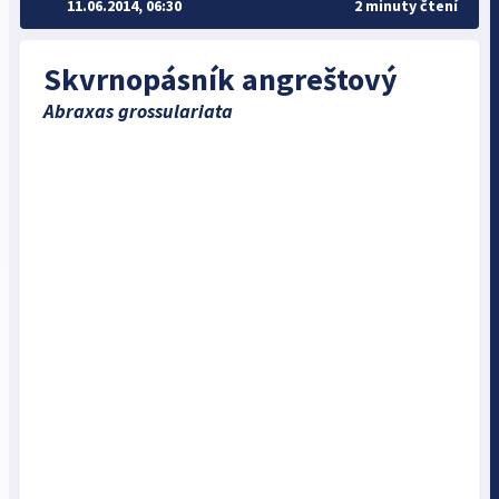
11.06.2014, 06:30
2 minuty čtení
Skvrnopásník angreštový
Abraxas grossulariata