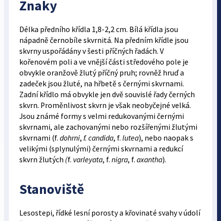
Znaky
Délka předního křídla 1,8-2,2 cm. Bílá křídla jsou
nápadně černobíle skvrnitá. Na předním křídle jsou
skvrny uspořádány v šesti příčných řadách. V
kořenovém poli a ve vnější části středového pole je
obvykle oranžově žlutý příčný pruh; rovněž hruď a
zadeček jsou žluté, na hřbetě s černými skvrnami.
Zadní křídlo má obvykle jen dvě souvislé řady černých
skvrn. Proměnlivost skvrn je však neobyčejné velká.
Jsou známé formy s velmi redukovanými černými
skvrnami, ale zachovanými nebo rozšířenými žlutými
skvrnami (f.
dohrni
,
f. candida
, f.
lutea
), nebo naopak s
velikými (splynulými) černými skvrnami a redukcí
skvrn žlutých
(
f.
varleyata
,
f.
nigra
, f.
axantha
).
Stanoviště
Lesostepi, řídké lesní porosty a křovinaté svahy v údolí