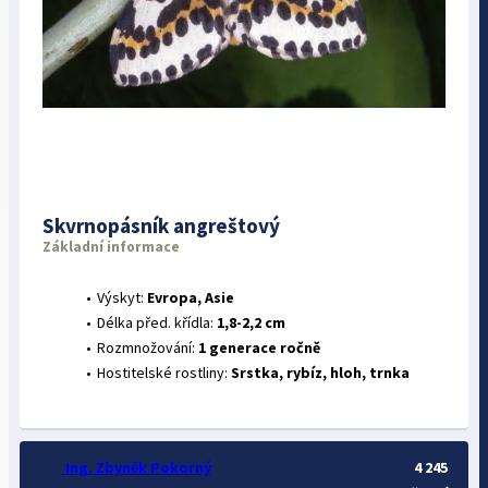
Skvrnopásník angreštový
Základní informace
Výskyt:
Evropa, Asie
Délka před. křídla:
1,8-2,2 cm
Rozmnožování:
1 generace ročně
Hostitelské rostliny:
Srstka, rybíz, hloh, trnka
Ing. Zbyněk Pokorný
4 245