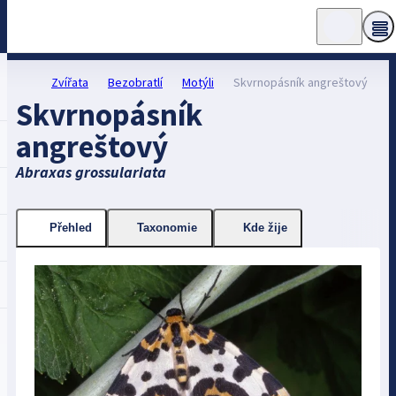
Zvířata
Bezobratlí
Motýli
Skvrnopásník angreštový
Skvrnopásník
angreštový
Abraxas grossulariata
Přehled
Taxonomie
Kde žije