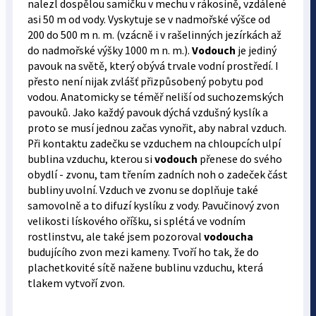
nalezl dospělou samičku v mechu v rákosině, vzdálené
asi 50 m od vody. Vyskytuje se v nadmořské výšce od
200 do 500 m n. m. (vzácně i v rašelinných jezírkách až
do nadmořské výšky 1000 m n. m.).
Vodouch
je jediný
pavouk na světě, který obývá trvale vodní prostředí. I
přesto není nijak zvlášť přizpůsobený pobytu pod
vodou. Anatomicky se téměř neliší od suchozemských
pavouků. Jako každý pavouk dýchá vzdušný kyslík a
proto se musí jednou začas vynořit, aby nabral vzduch.
Při kontaktu zadečku se vzduchem na chloupcích ulpí
bublina vzduchu, kterou si
vodouch
přenese do svého
obydlí - zvonu, tam třením zadních noh o zadeček část
bubliny uvolní. Vzduch ve zvonu se doplňuje také
samovolně a to difuzí kyslíku z vody. Pavučinový zvon
velikosti lískového oříšku, si splétá ve vodním
rostlinstvu, ale také jsem pozoroval
vodoucha
budujícího zvon mezi kameny. Tvoří ho tak, že do
plachetkovité sítě nažene bublinu vzduchu, která
tlakem vytvoří zvon.