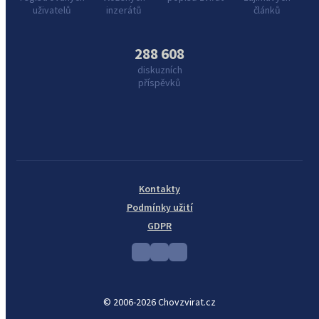
uživatelů
inzerátů
článků
288 608
diskuzních
příspěvků
Kontakty
Podmínky užití
GDPR
© 2006-2026 Chovzvirat.cz