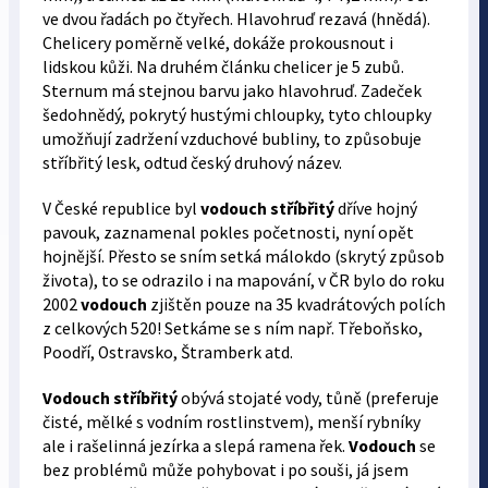
ve dvou řadách po čtyřech. Hlavohruď rezavá (hnědá).
Chelicery poměrně velké, dokáže prokousnout i
lidskou kůži. Na druhém článku chelicer je 5 zubů.
Sternum má stejnou barvu jako hlavohruď. Zadeček
šedohnědý, pokrytý hustými chloupky, tyto chloupky
umožňují zadržení vzduchové bubliny, to způsobuje
stříbřitý lesk, odtud český druhový název.
V České republice byl
vodouch stříbřitý
dříve hojný
pavouk, zaznamenal pokles početnosti, nyní opět
hojnější. Přesto se sním setká málokdo (skrytý způsob
života), to se odrazilo i na mapování, v ČR bylo do roku
2002
vodouch
zjištěn pouze na 35 kvadrátových polích
z celkových 520! Setkáme se s ním např. Třeboňsko,
Poodří, Ostravsko, Štramberk atd.
Vodouch stříbřitý
obývá stojaté vody, tůně (preferuje
čisté, mělké s vodním rostlinstvem), menší rybníky
ale i rašelinná jezírka a slepá ramena řek.
Vodouch
se
bez problémů může pohybovat i po souši, já jsem