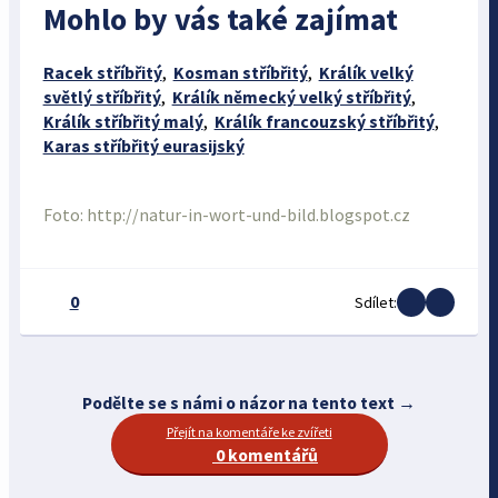
Mohlo by vás také zajímat
Racek stříbřitý
,
Kosman stříbřitý
,
Králík velký
světlý stříbřitý
,
Králík německý velký stříbřitý
,
Králík stříbřitý malý
,
Králík francouzský stříbřitý
,
Karas stříbřitý eurasijský
Foto: http://natur-in-wort-und-bild.blogspot.cz
0
Sdílet:
Podělte se s námi o názor na tento text →
Přejít na komentáře ke zvířeti
0 komentářů