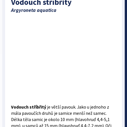
Vodouch stříbřitý
Argyroneta aquatica
Vodouch stříbřitý
je větší pavouk. Jako u jednoho z
mála pavoučích druhů je samice menší než samec.
Délka těla samic je okolo 10 mm (hlavohruď 4,4-5,1
mm), u samců až 15 mm (hlavohruď 4,4-7,2 mm). Oči