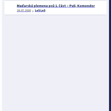
Maďarská plemena psů 1. část – Puli, Komondor
26.07.2026
LeS LeS