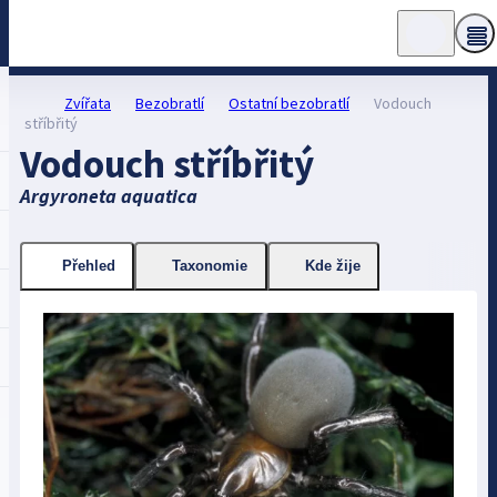
Zvířata
Bezobratlí
Ostatní bezobratlí
Vodouch
stříbřitý
Vodouch stříbřitý
Argyroneta aquatica
Přehled
Taxonomie
Kde žije