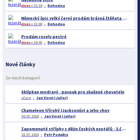
dnes
v 21:39
Dohodou
Německý špic velký černý prodám krásná štěňata s PP - rarita
dnes
v 21:00
Dohodou
Prodám rosely pestré
dnes
v 19:45
Dohodou
Nové články
Ze všech kategorií
Sklípkan modravý - pavouk pro zkušené chovatele
včera
Jan Vorel (JaVor)
Chameleon třírohý (Jacksonův) a jeho chov
30.07.2026
Jan Vorel (JaVor)
Zapomenuté střípky z dějin českých exotářů - 3.část
28.07.2026
Petr Podpěra