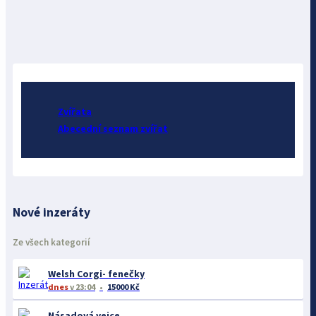
Zvířata
Abecední seznam zvířat
Nové inzeráty
Ze všech kategorií
Welsh Corgi- fenečky
dnes
v 23:04
15000 Kč
Násadová vejce