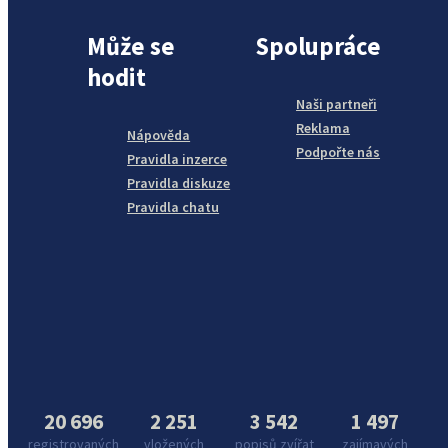
Může se
Spolupráce
hodit
Naši partneři
Reklama
Nápověda
Podpořte nás
Pravidla inzerce
Pravidla diskuze
Pravidla chatu
20 696
2 251
3 542
1 497
registrovaných
vložených
popisů zvířat
zajímavých