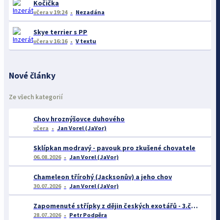
Kočička
včera
v 19:24
Nezadána
Skye terrier s PP
včera
v 16:16
V textu
Nové články
Ze všech kategorií
Chov hroznýšovce duhového
včera
Jan Vorel (JaVor)
Sklípkan modravý - pavouk pro zkušené chovatele
06.08.2026
Jan Vorel (JaVor)
Chameleon třírohý (Jacksonův) a jeho chov
30.07.2026
Jan Vorel (JaVor)
Zapomenuté střípky z dějin českých exotářů - 3.část
28.07.2026
Petr Podpěra