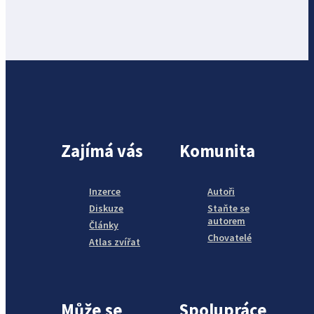
Zajímá vás
Komunita
Inzerce
Autoři
Diskuze
Staňte se
autorem
Články
Chovatelé
Atlas zvířat
Může se
Spolupráce