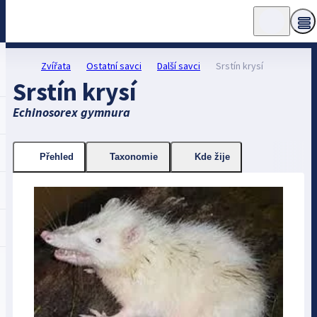
Zvířata
Ostatní savci
Další savci
Srstín krysí
Srstín krysí
Echinosorex gymnura
Přehled
Taxonomie
Kde žije