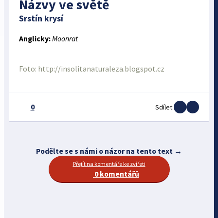
Názvy ve světě
Srstín krysí
Anglicky:
Moonrat
Foto: http://insolitanaturaleza.blogspot.cz
0
Sdílet:
Podělte se s námi o názor na tento text →
Přejít na komentáře ke zvířeti
0 komentářů