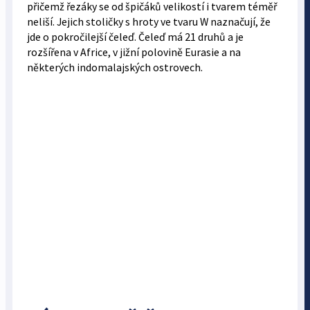
přičemž řezáky se od špičáků velikostí i tvarem téměř
neliší. Jejich stoličky s hroty ve tvaru W naznačují, že
jde o pokročilejší čeleď. Čeleď má 21 druhů a je
rozšířena v Africe, v jižní polovině Eurasie a na
některých indomalajských ostrovech.