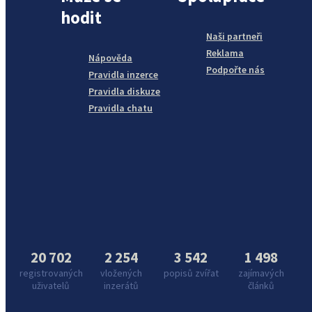
hodit
Naši partneři
Reklama
Nápověda
Podpořte nás
Pravidla inzerce
Pravidla diskuze
Pravidla chatu
20 702
2 254
3 542
1 498
registrovaných
vložených
popisů zvířat
zajímavých
uživatelů
inzerátů
článků