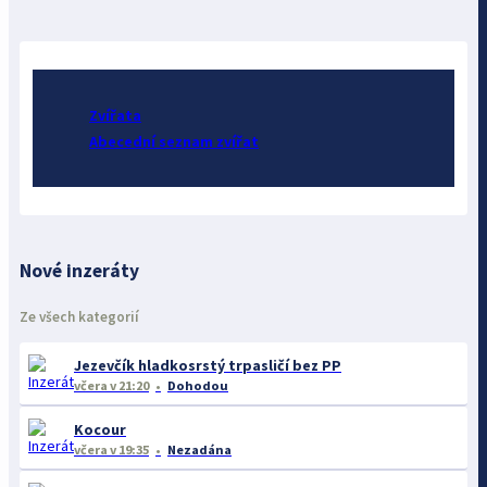
Zvířata
Abecední seznam zvířat
Nové inzeráty
Ze všech kategorií
Jezevčík hladkosrstý trpasličí bez PP
včera
v 21:20
Dohodou
Kocour
včera
v 19:35
Nezadána