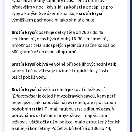
rypáček a dlouhý šupinatý ocas. Tento druh loví
především v noci, kdy slídí za kořistí a potápí se pro
ryby a korýše. Své území značkuje
srstín krysí
výměškem páchnoucím jako shnilá cibule.
Srstín krysí
dosahuje délky těla od 26 až do 46
centimetrů, ocas bývá dlouhý 16-30 centimetrů,
hmotnost těla u dospělých jedinců značně kolísá od
500 gramů až do dvou kilogramů.
Srstín krysí
obývá ve volné přírodě jihovýchodní Asii;
konkrétně navštěvuje nížinné tropické lesy často
ležící poblíž vody.
Srstín krysí
náleží do čeledi ježkovití. Ježkovití
(Erinaceidae)
je čeleď hmyzožravých savců, kam patří
nejen ježci, jak napovídá název čeledi, ale i potkanům
podobní
srstíni
. Ti mají hrubou srst a dlouhý ocas. V
porovnání s ostatními hmyzožravci mají všichni
ježkovití větší oči a ušní boltce, málo protažený čenich
a silnější končetiny. Počet zubů kolísá od 36 do 44,