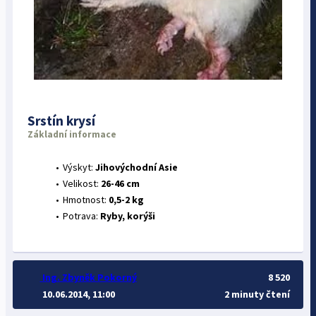
Srstín krysí
Základní informace
Výskyt:
Jihovýchodní Asie
Velikost:
26-46 cm
Hmotnost:
0,5-2 kg
Potrava:
Ryby, korýši
Ing. Zbyněk Pokorný
8 520
10.06.2014, 11:00
2 minuty čtení