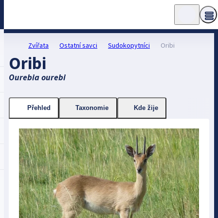
Zvířata
Ostatní savci
Sudokopytníci
Oribi
Oribi
Ourebia ourebi
Přehled
Taxonomie
Kde žije