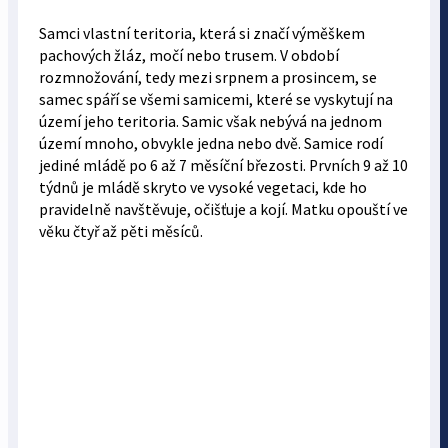
Samci vlastní teritoria, která si značí výměškem
pachových žláz, močí nebo trusem. V období
rozmnožování, tedy mezi srpnem a prosincem, se
samec spáří se všemi samicemi, které se vyskytují na
území jeho teritoria. Samic však nebývá na jednom
území mnoho, obvykle jedna nebo dvě. Samice rodí
jediné mládě po 6 až 7 měsíční březosti. Prvních 9 až 10
týdnů je mládě skryto ve vysoké vegetaci, kde ho
pravidelně navštěvuje, očišťuje a kojí. Matku opouští ve
věku čtyř až pěti měsíců.