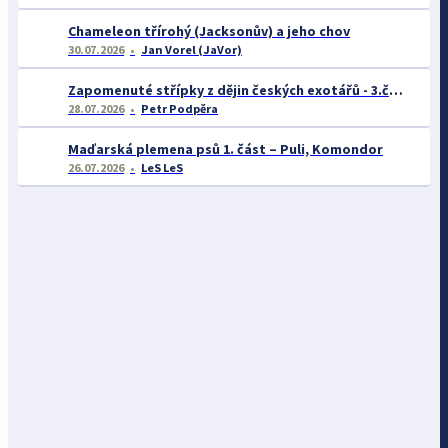
Chameleon třírohý (Jacksonův) a jeho chov
30.07.2026
Jan Vorel (JaVor)
Zapomenuté střípky z dějin českých exotářů - 3.část
28.07.2026
Petr Podpěra
Maďarská plemena psů 1. část – Puli, Komondor
26.07.2026
LeS LeS