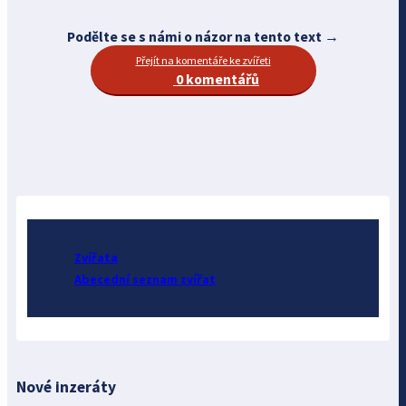
Podělte se s námi o názor na tento text →
Přejít na komentáře ke zvířeti
0 komentářů
Zvířata
Abecední seznam zvířat
Nové inzeráty