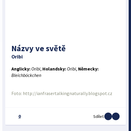
Názvy ve světě
Oribi
Anglicky:
Oribi
,
Holandsky:
Oribi
,
Německy:
Bleichböckchen
Foto: http://ianfrasertalkingnaturally.blogspot.cz
0
Sdílet: