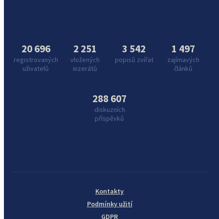
20 696
2 251
3 542
1 497
registrovaných
vložených
popisů zvířat
zajímavých
uživatelů
inzerátů
článků
288 607
diskuzních
příspěvků
Kontakty
Podmínky užití
GDPR