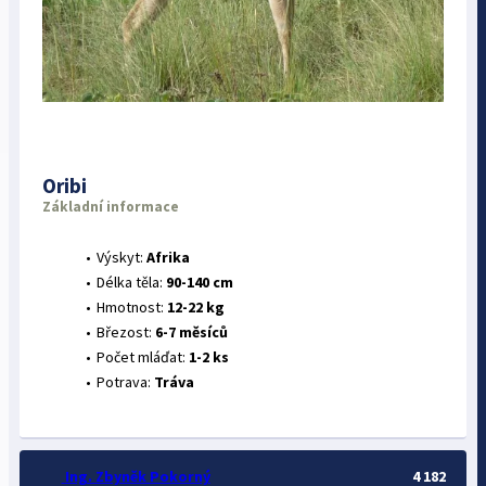
Oribi
Základní informace
Výskyt:
Afrika
Délka těla:
90-140 cm
Hmotnost:
12-22 kg
Březost:
6-7 měsíců
Počet mláďat:
1-2 ks
Potrava:
Tráva
Ing. Zbyněk Pokorný
4 182