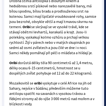
Drobná štíhlá antilopka s dlouhým krkem a
hedvábnou srstí pískové nebo narezavělé barvy, má
bílou spodinu, bílou bradu a prodlouženou srst na
kolenou. Samci mají špičaté vroubkované rohy, samice
jsou bezrohé, obvykle větší a mají tmavou skvrnu na
temeni.
Oribi
se skrývají se ve vysoké trávě, kde se
stávají obětmi levhartů, karakalů a krajt. Jsou-li
polekány, vyskakují kolmo vzhůru a prchají velkou
rychlostí. Žijí v párech nebo v malých skupinách po
sedmi až osmi zvířatech a jsou čilé ve dne i v noci.
Samci někdy pomáhají při péči o mláďata a hlídají je.
Oribi
dorůstá délky těla 90 centimetrů až 1,4 metru,
délky ocasu 6-15 centimetrů, hmotnost se u
dospělých zvířat pohybuje od 12 až do 22 kilogramů.
Mozaikovitě se
oribi
vyskytuje v celé Africe na jih od
Sahary, nejvíce v Súdánu; především můžeme tuto
antilopu spatřit na savanách s vysokou trávou a
řídkými stromy až do výše 3 000 metrů nad mořem a v
blízkosti vody.