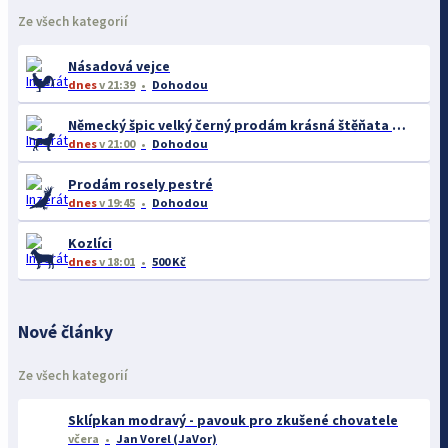
Ze všech kategorií
Násadová vejce
dnes
v 21:39
Dohodou
Německý špic velký černý prodám krásná štěňata s PP - rarita
dnes
v 21:00
Dohodou
Prodám rosely pestré
dnes
v 19:45
Dohodou
Kozlíci
dnes
v 18:01
500 Kč
Nové články
Ze všech kategorií
Sklípkan modravý - pavouk pro zkušené chovatele
včera
Jan Vorel (JaVor)