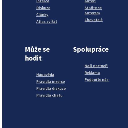
Inzerce
Autoři
Diskuze
Staňte se
autorem
Články
Chovatelé
Atlas zvířat
Může se
Spolupráce
hodit
Naši partneři
Reklama
Nápověda
Podpořte nás
Pravidla inzerce
Pravidla diskuze
Pravidla chatu