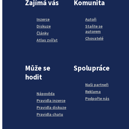
Zajímá vás
Komunita
Inzerce
Autoři
Diskuze
Staňte se
autorem
Články
Chovatelé
Atlas zvířat
Může se
Spolupráce
hodit
Naši partneři
Reklama
Nápověda
Podpořte nás
Pravidla inzerce
Pravidla diskuze
Pravidla chatu