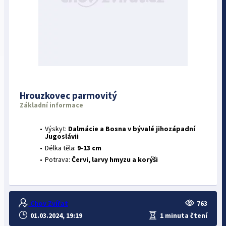
Hrouzkovec parmovitý
Základní informace
Výskyt:
Dalmácie a Bosna v bývalé jihozápadní
Jugoslávii
Délka těla:
9-13 cm
Potrava:
Červi, larvy hmyzu a korýši
Chov Zvířat
763
01.03.2024, 19:19
1 minuta čtení