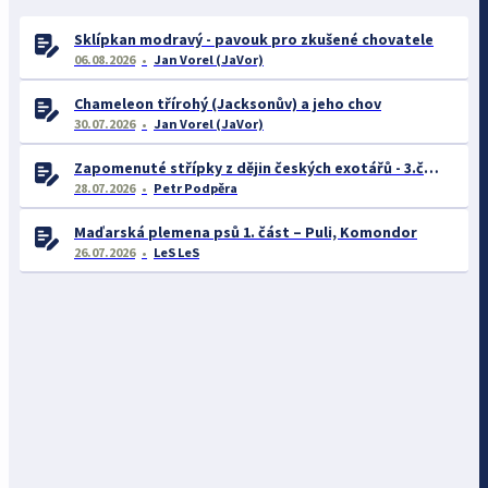
Sklípkan modravý - pavouk pro zkušené chovatele
06.08.2026
Jan Vorel (JaVor)
Chameleon třírohý (Jacksonův) a jeho chov
30.07.2026
Jan Vorel (JaVor)
Zapomenuté střípky z dějin českých exotářů - 3.část
28.07.2026
Petr Podpěra
Maďarská plemena psů 1. část – Puli, Komondor
26.07.2026
LeS LeS