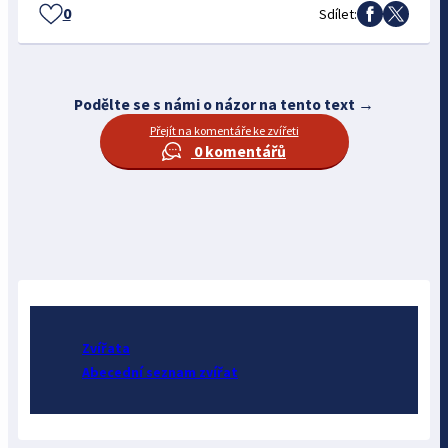
0
Sdílet:
Podělte se s námi o názor na tento text →
Přejít na komentáře ke zvířeti
0 komentářů
Zvířata
Abecední seznam zvířat