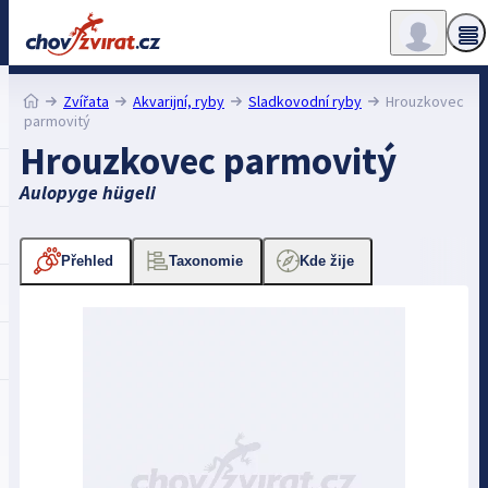
Zvířata
Akvarijní, ryby
Sladkovodní ryby
Hrouzkovec
parmovitý
Hrouzkovec parmovitý
Aulopyge hügeli
Přehled
Taxonomie
Kde žije