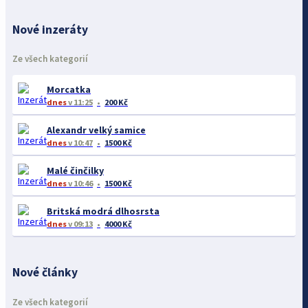
Nové inzeráty
Ze všech kategorií
Morcatka
dnes
v 11:25
200 Kč
Alexandr velký samice
dnes
v 10:47
1500 Kč
Malé činčilky
dnes
v 10:46
1500 Kč
Britská modrá dlhosrsta
dnes
v 09:13
4000 Kč
Nové články
Ze všech kategorií