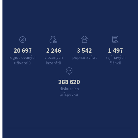
20 697
2 246
3 542
1 497
registrovaných
vložených
popisů zvířat
zajímavých
uživatelů
inzerátů
článků
288 620
diskuzních
příspěvků