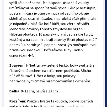
vyšší tělo než samci. Malá spodní ústa se 4 vousky
umístěnými na spodní straně rypce. Tělo je bez šupin,
postranní čára je plně vyvinuta od zadního okraje
skřelí až po ocasní násadec, neprobíhá však přímo, ale
je nápadně vlnitá. Na holé kůži jsou zřetelně vidět
jednotlivé otvůrky tohoto smyslového orgánu.
Hřbetní ploutev s 10 paprsky, první paprsek je tvrdý,
kostěný a na zadním okraji pilovitý. Řitní ploutev má 7
paprsků, u samic je 1. paprsek srostlý s močopohlavní
bradavkou (kloakou). Požerákové zuby 1řadé v
uspořádání 4-4.
Zbarvení:
Hřbet tmavý zeleně lesklý, boky světlejší s
fialovým nádechem na stříbrném podkladu. Břicho
bílé až žlutavé. Hřbet a boky jsou pokryty
nepravidelným tmavě mramorovaným skvrněním.
Délka:
9-11 cm, nejvýše 13 cm.
Rozšíření:
Pouze v bystře tekoucích, prokysličených
vodách Dalmácie a Bosny v bývalé jihozápadní