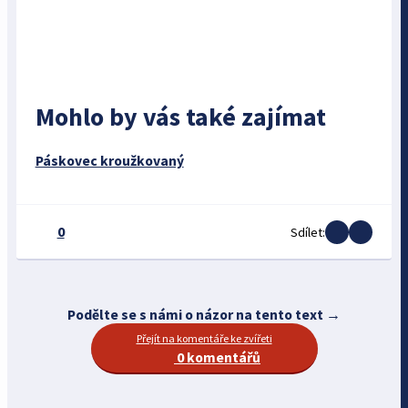
Mohlo by vás také zajímat
Páskovec kroužkovaný
0
Sdílet:
Podělte se s námi o názor na tento text →
Přejít na komentáře ke zvířeti
0 komentářů