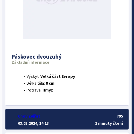
Páskovec dvouzubý
Základní informace
Výskyt:
Velká část Evropy
Délka těla:
8 cm
Potrava:
Hmyz
Chov Zvířat
795
03.03.2024, 14:13
2 minuty čtení