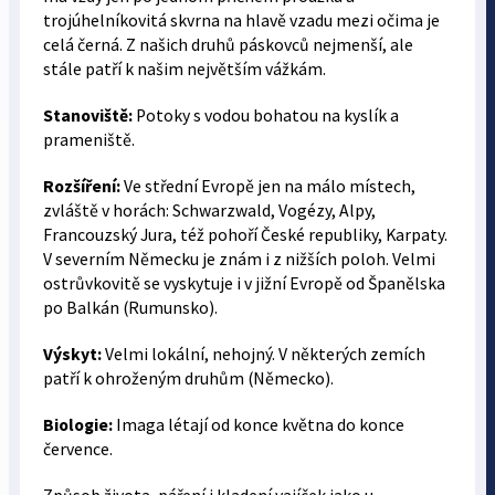
trojúhelníkovitá skvrna na hlavě vzadu mezi očima je
celá černá. Z našich druhů páskovců nejmenší, ale
stále patří k našim největším vážkám.
Stanoviště:
Potoky s vodou bohatou na kyslík a
prameniště.
Rozšíření:
Ve střední Evropě jen na málo místech,
zvláště v horách: Schwarzwald, Vogézy, Alpy,
Francouzský Jura, též pohoří České republiky, Karpaty.
V severním Německu je znám i z nižších poloh. Velmi
ostrůvkovitě se vyskytuje i v jižní Evropě od Španělska
po Balkán (Rumunsko).
Výskyt:
Velmi lokální, nehojný. V některých zemích
patří k ohroženým druhům (Německo).
Biologie:
Imaga létají od konce května do konce
července.