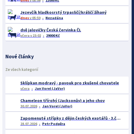
dnes
v 08:06
12000 Kč
Jezevčík hladkosrstý trpasličí/králičí žíhaný
dnes
v 05:50
Nezadána
dvě jalovičky Česká červinka ČL
včera
v 23:02
29000 Kč
Nové články
Ze všech kategorií
Sklípkan modravý - pavouk pro zkušené chovatele
včera
Jan Vorel (JaVor)
Chameleon třírohý (Jacksonův) a jeho chov
30.07.2026
Jan Vorel (JaVor)
Zapomenuté střípky z dějin českých exotářů - 3.část
28.07.2026
Petr Podpěra