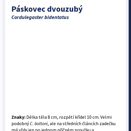
Páskovec dvouzubý
Cordulegaster bidentatus
Znaky:
Délka těla 8 cm, rozpětí křídel 10 cm. Velmi
podobný
C. boltoni
, ale na středních článcích zadečku
má vždy jen po jednom příčném proužku a