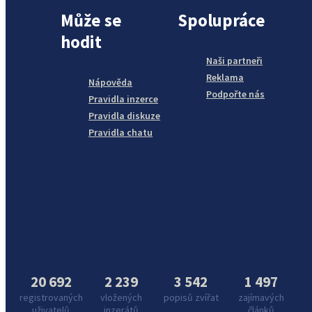
Může se
Spolupráce
hodit
Naši partneři
Reklama
Nápověda
Podpořte nás
Pravidla inzerce
Pravidla diskuze
Pravidla chatu
20 692
2 239
3 542
1 497
registrovaných
vložených
popisů zvířat
zajímavých
uživatelů
inzerátů
článků