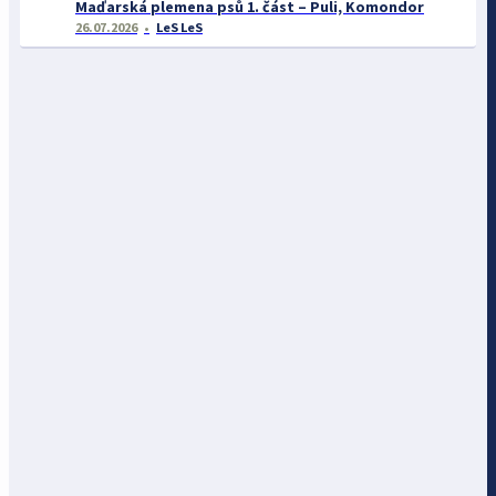
Maďarská plemena psů 1. část – Puli, Komondor
26.07.2026
LeS LeS