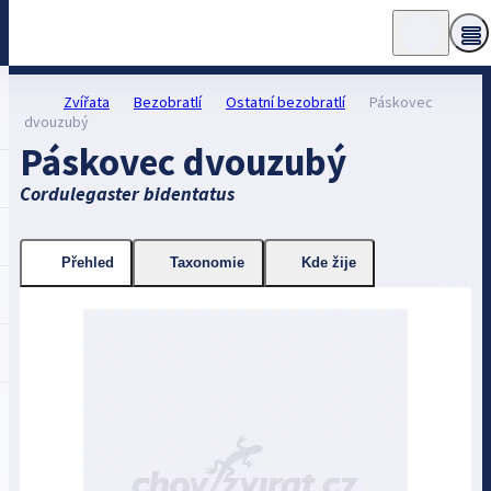
Zvířata
Bezobratlí
Ostatní bezobratlí
Páskovec
dvouzubý
Páskovec dvouzubý
Cordulegaster bidentatus
Přehled
Taxonomie
Kde žije