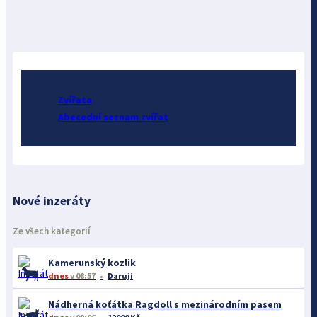
Zvířata
Abecední seznam zvířat
Nové inzeráty
Ze všech kategorií
Kamerunský kozlik
dnes
v 08:57
Daruji
Nádherná koťátka Ragdoll s mezinárodním pasem