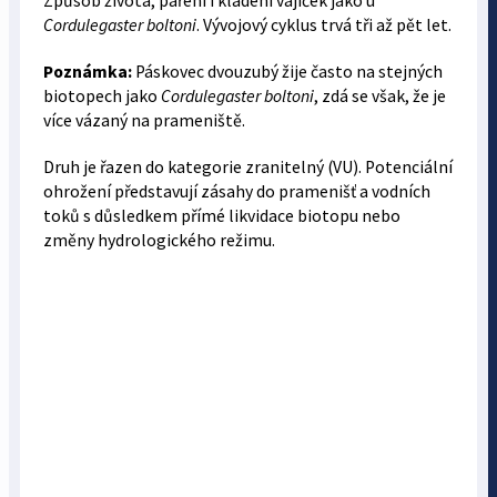
Způsob života, páření i kladení vajíček jako u
Cordulegaster boltoni
. Vývojový cyklus trvá tři až pět let.
Poznámka:
Páskovec dvouzubý žije často na stejných
biotopech jako
Cordulegaster boltoni
, zdá se však, že je
více vázaný na prameniště.
Druh je řazen do kategorie zranitelný (VU). Potenciální
ohrožení představují zásahy do pramenišť a vodních
toků s důsledkem přímé likvidace biotopu nebo
změny hydrologického režimu.