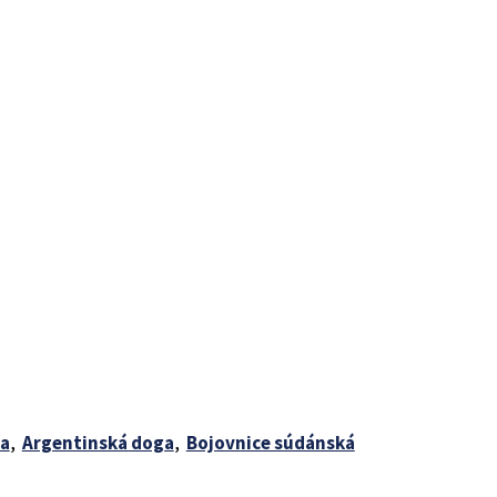
a
,
Argentinská doga
,
Bojovnice súdánská