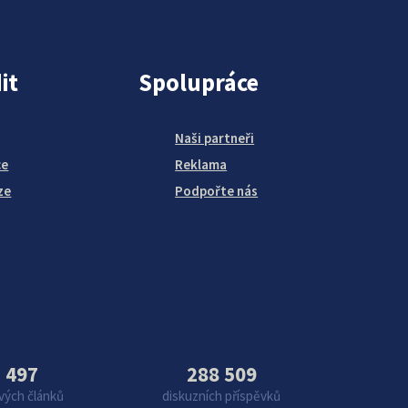
it
Spolupráce
Naši partneři
ce
Reklama
ze
Podpořte nás
 497
288 509
vých článků
diskuzních příspěvků