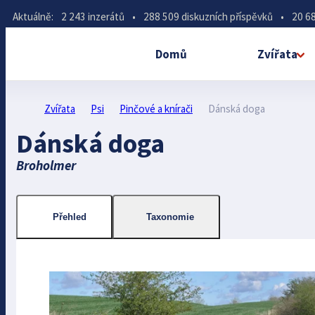
Aktuálně:
2 243 inzerátů
•
288 509 diskuzních příspěvků
•
20 68
Domů
Zvířata
Zvířata
Psi
Pinčové a knírači
Dánská doga
Dánská doga
Broholmer
Přehled
Taxonomie