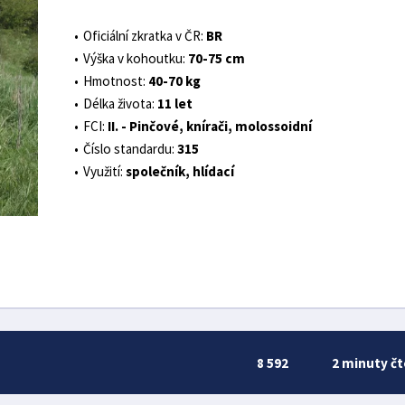
Oficiální zkratka v ČR:
BR
Výška v kohoutku:
70-75 cm
Hmotnost:
40-70 kg
Délka života:
11 let
FCI:
II. - Pinčové, knírači, molossoidní
Číslo standardu:
315
Využití:
společník, hlídací
8 592
2 minuty čt