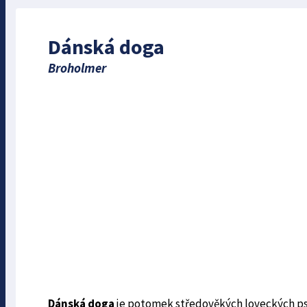
Dánská doga
Broholmer
Dánská doga
je potomek středověkých loveckých psů,