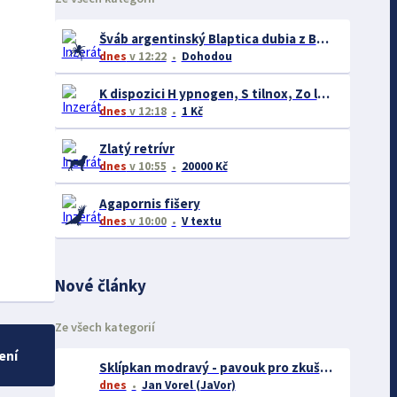
Šváb argentinský Blaptica dubia z Brna nejen do celé ČR
dnes
v 12:22
Dohodou
K dispozici H ypnogen, S tilnox, Zo lpidem, Z olpinox, N eurol W hatsApp: +420739192554
dnes
v 12:18
1 Kč
Zlatý retrívr
dnes
v 10:55
20000 Kč
Agapornis fišery
dnes
v 10:00
V textu
Nové články
Ze všech kategorií
ení
Sklípkan modravý - pavouk pro zkušené chovatele
dnes
Jan Vorel (JaVor)