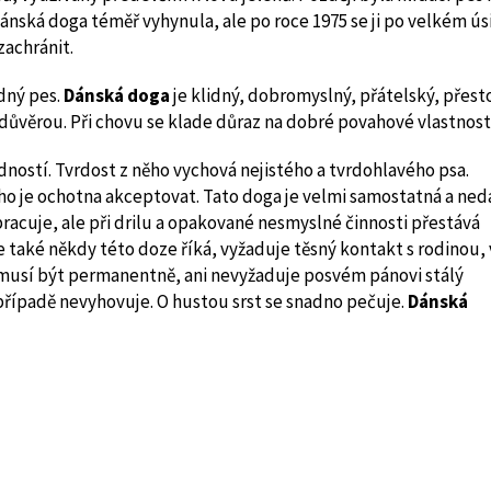
ánská doga téměř vyhynula, ale po roce 1975 se ji po velkém úsi
zachránit.
dný pes.
Dánská doga
je klidný, dobromyslný, přátelský, přest
edůvěrou. Při chovu se klade důraz na dobré povahové vlastnosti
ostí. Tvrdost z něho vychová nejistého a tvrdohlavého psa.
o je ochotna akceptovat. Tato doga je velmi samostatná a ned
racuje, ale při drilu a opakované nesmyslné činnosti přestává
se také někdy této doze říká, vyžaduje těsný kontakt s rodinou,
nemusí být permanentně, ani nevyžaduje posvém pánovi stálý
 případě nevyhovuje. O hustou srst se snadno pečuje.
Dánská