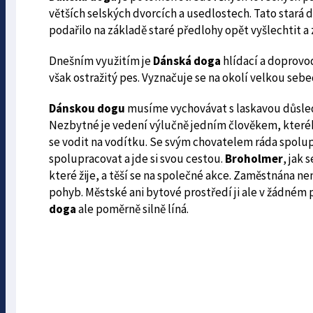
větších selských dvorcích a usedlostech. Tato stará d
podařilo na základě staré předlohy opět vyšlechtit a 
Dnešním využitím je
Dánská doga
hlídací a doprovo
však ostražitý pes. Vyznačuje se na okolí velkou seb
Dánskou dogu
musíme vychovávat s laskavou důsledn
Nezbytné je vedení výlučně jedním člověkem, kteréh
se vodit na vodítku. Se svým chovatelem ráda spolup
spolupracovat a jde si svou cestou.
Broholmer
, jak 
které žije, a těší se na společné akce. Zaměstnána 
pohyb. Městské ani bytové prostředí ji ale v žádném
doga
ale poměrně silně líná.