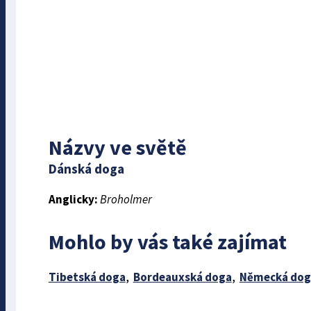
Názvy ve světě
Dánská doga
Anglicky:
Broholmer
Mohlo by vás také zajímat
Tibetská doga
,
Bordeauxská doga
,
Německá dog