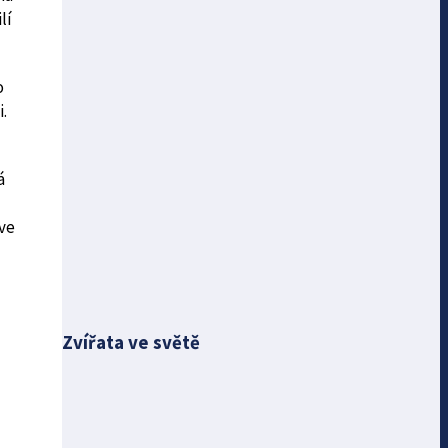
lí
o
.
á
 ve
Zvířata ve světě