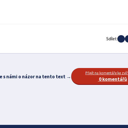
Sdílet:
Přejít na komentáře ke zvíř
e s námi o názor na tento text →
0 komentářů