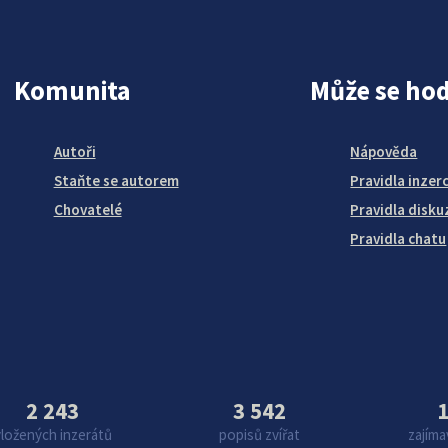
Komunita
Může se hod
Autoři
Nápověda
Staňte se autorem
Pravidla inzer
Chovatelé
Pravidla disku
Pravidla chatu
2 243
3 542
1
vložených inzerátů
popisů zvířat
zajíma