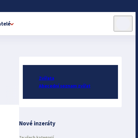
telé
Zvířata
Abecední seznam zvířat
Nové inzeráty
Ze všech kategorií