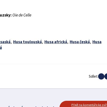
uzsky:
Oie de Celle
lsaská
,
Husa toulouská
,
Husa africká
,
Husa česká
,
Husa
á
Sdílet:
Přejít na komentáře ke zvíř