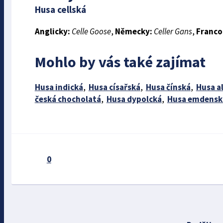
Husa cellská
Anglicky:
Celle Goose
,
Německy:
Celler Gans
,
Franco
Mohlo by vás také zajímat
Husa indická
,
Husa císařská
,
Husa čínská
,
Husa a
česká chocholatá
,
Husa dypolcká
,
Husa emdensk
0