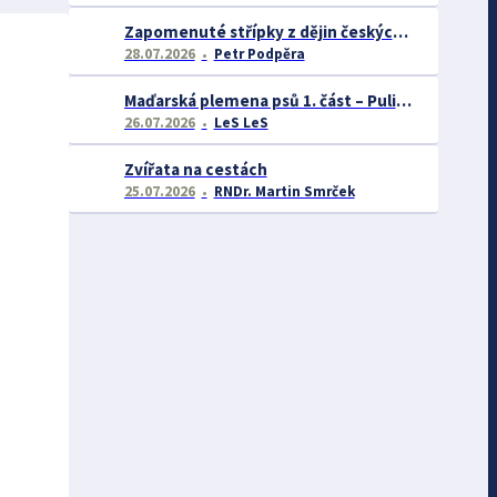
Zapomenuté střípky z dějin českých exotářů - 3.část
28.07.2026
Petr Podpěra
Maďarská plemena psů 1. část – Puli, Komondor
26.07.2026
LeS LeS
Zvířata na cestách
25.07.2026
RNDr. Martin Smrček