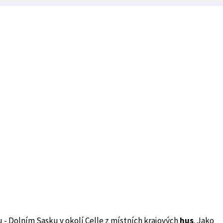
- Dolním Sasku v okolí Celle z místních krajových
hus
. Jako