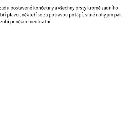
zadu postavené končetiny a všechny prsty kromě zadního
ří plavci, někteří se za potravou potápí, silné nohy jim pak
ozobí poněkud neobratní.