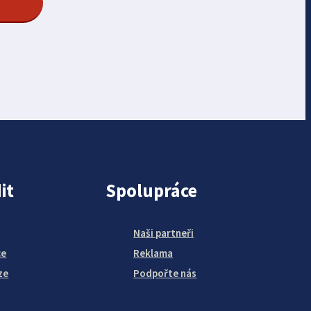
it
Spolupráce
Naši partneři
ce
Reklama
ze
Podpořte nás