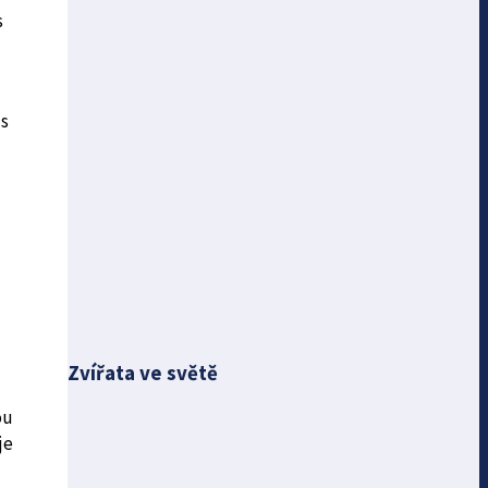
s
 s
Zvířata ve světě
ou
je