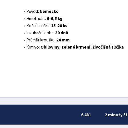
Původ:
Německo
Hmotnost:
6-6,5 kg
Roční snáška:
15-20 ks
Inkubační doba:
30 dnů
Průměr kroužku:
24 mm
Krmivo:
Obiloviny, zelené krmení, živočišná složka
6 481
2 minuty čt