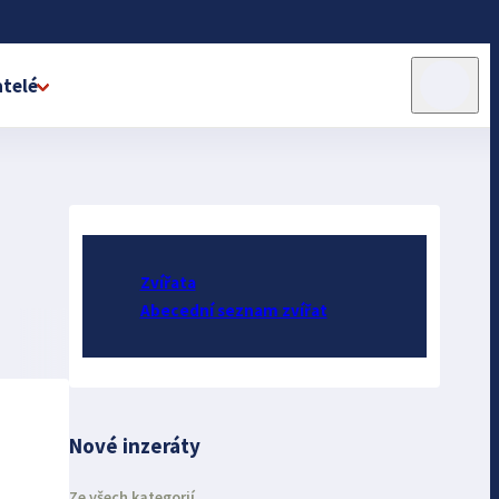
telé
Zvířata
Abecední seznam zvířat
Nové inzeráty
Ze všech kategorií