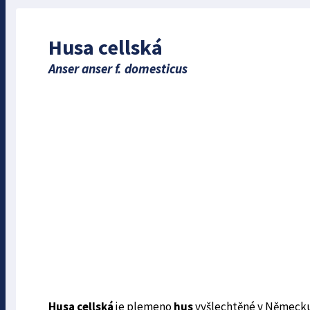
Husa cellská
Anser anser f. domesticus
Husa cellská
je plemeno
hus
vyšlechtěné v Německu 