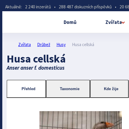
Aktuálně:
2 240 inzerátů
•
288 487 diskuzních příspěvků
•
20 68
Domů
Zvířata
Zvířata
Drůbež
Husy
Husa cellská
Husa cellská
Anser anser f. domesticus
Přehled
Taxonomie
Kde žije