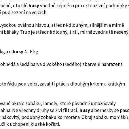
očné, otužilé
husy
vhodné zejména pro extenzivní podmínky 
 pud sezení na vejcích.
vysokou oválnou hlavou, středně dlouhým, silnějším a mírně
běháky. Trup je středně dlouhý, širší, mírně zvednutě nesený
 kg a u
husy
4 - 6 kg.
edohnědá a šedá barva divokého (šedého) zbarvení nahrazena
to řádu jsou velcí, zavalití ptáci s dlouhým krkem a krátkým
ané okraje zobáku, lamely, které původně umožňovaly
na. Ne všechny druhy se živí filtrací,
husy
a bernešky se pas
bák hákovitý, podobný zobáku kormorána. Okraj zobáku morčáků 
ží k uchopení kluzké kořisti.