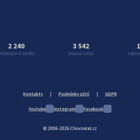
2 240
3 542
1
vložených inzerátů
popisů zvířat
zajíma
Kontakty
|
Podmínky užití
|
GDPR
Youtube
Instagram
Facebook
© 2006-2026 Chovzvirat.cz