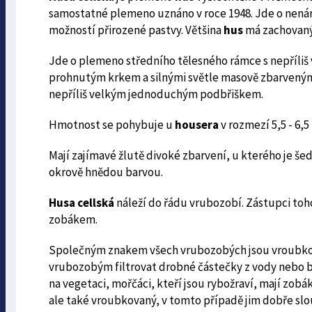
samostatné plemeno uznáno v roce 1948. Jde o nenár
možností přirozené pastvy. Většina
hus
má zachovaný
Jde o plemeno středního tělesného rámce s nepříliš 
prohnutým krkem a silnými světle masově zbarvenými 
nepříliš velkým jednoduchým podbřiškem.
Hmotnost se pohybuje u
housera
v rozmezí 5,5 - 6,5
Mají zajímavé žlutě divoké zbarvení, u kterého je š
okrově hnědou barvou.
Husa cellská
náleží do řádu vrubozobí. Zástupci toho
zobákem.
Společným znakem všech vrubozobých jsou vroubkov
vrubozobým filtrovat drobné částečky z vody nebo bah
na vegetaci, mořčáci, kteří jsou rybožraví, mají zo
ale také vroubkovaný, v tomto případě jim dobře slou