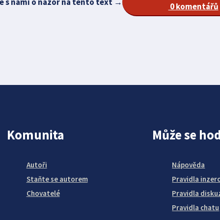
e s námi o názor na tento text →
0 komentářů
Komunita
Může se hod
Autoři
Nápověda
Staňte se autorem
Pravidla inzer
Chovatelé
Pravidla disku
Pravidla chatu