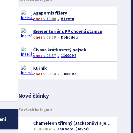
Agapornis fišery
dnes
v 10:00
V textu
Biewer teriér s PP chovná stanice
dnes
v 09:59
Dohodou
Čivava krátkosrstý pejsek
dnes
v 08:57
11000 Kč
Kurník
dnes
v 08:54
13000 Kč
Nové články
Ze všech kategorií
ení
Chameleon třírohý (Jacksonův) a jeho chov
30.07.2026
Jan Vorel (JaVor)