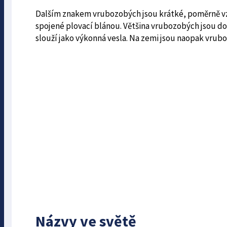
Dalším znakem vrubozobých jsou krátké, poměrně v
spojené plovací blánou. Většina vrubozobých jsou dob
slouží jako výkonná vesla. Na zemi jsou naopak vrub
Názvy ve světě