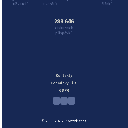
uživatelů
inzerátů
článků
288 646
diskuzních
příspěvků
Kontakty
Podmínky užití
GDPR
© 2006-2026 Chovzvirat.cz