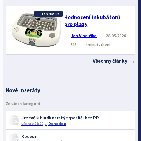
Teraristika
Hodnocení inkubátorů
pro plazy
Jan Vinduška
28.05.2026
315
4 minuty čtení
Všechny články
Nové inzeráty
Ze všech kategorií
Jezevčík hladkosrstý trpasličí bez PP
včera
v 21:20
Dohodou
Kocour