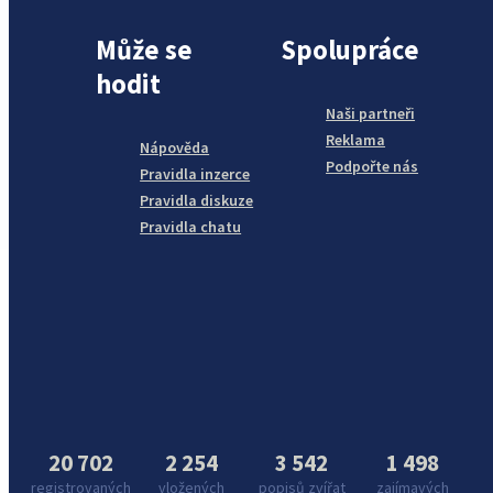
Může se
Spolupráce
hodit
Naši partneři
Reklama
Nápověda
Podpořte nás
Pravidla inzerce
Pravidla diskuze
Pravidla chatu
20 702
2 254
3 542
1 498
registrovaných
vložených
popisů zvířat
zajímavých