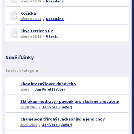
včera
v 19:35
Nezadána
Kočička
včera
v 19:24
Nezadána
Skye terrier s PP
včera
v 16:16
V textu
Nové články
Ze všech kategorií
Chov hroznýšovce duhového
včera
Jan Vorel (JaVor)
Sklípkan modravý - pavouk pro zkušené chovatele
06.08.2026
Jan Vorel (JaVor)
Chameleon třírohý (Jacksonův) a jeho chov
30.07.2026
Jan Vorel (JaVor)