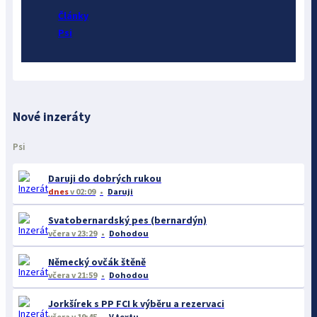
Články
Psi
Nové inzeráty
Psi
Daruji do dobrých rukou
dnes
v 02:09
Daruji
Svatobernardský pes (bernardýn)
včera
v 23:29
Dohodou
Německý ovčák štěně
včera
v 21:59
Dohodou
Jorkšírek s PP FCI k výběru a rezervaci
včera
v 19:45
V textu