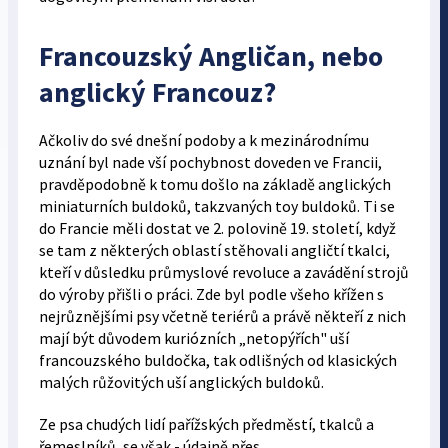
Francouzský Angličan, nebo
anglický Francouz?
Ačkoliv do své dnešní podoby a k mezinárodnímu
uznání byl nade vší pochybnost doveden ve Francii,
pravděpodobně k tomu došlo na základě anglických
miniaturních buldoků, takzvaných toy buldoků. Ti se
do Francie měli dostat ve 2. polovině 19. století, když
se tam z některých oblastí stěhovali angličtí tkalci,
kteří v důsledku průmyslové revoluce a zavádění strojů
do výroby přišli o práci. Zde byl podle všeho křížen s
nejrůznějšími psy včetně teriérů a právě někteří z nich
mají být důvodem kuriózních „netopýřích" uší
francouzského buldočka, tak odlišných od klasických
malých růžovitých uší anglických buldoků.
Ze psa chudých lidí pařížských předměstí, tkalců a
řemeslníků, se však - údajně přes