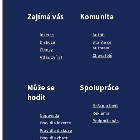
Zajímá vás
Komunita
Inzerce
Autoři
Diskuze
Staňte se
autorem
Články
Chovatelé
Atlas zvířat
Může se
Spolupráce
hodit
Naši partneři
Reklama
Nápověda
Podpořte nás
Pravidla inzerce
Pravidla diskuze
Pravidla chatu