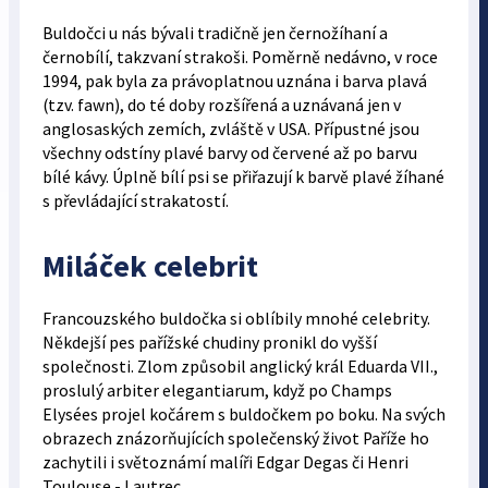
Buldočci u nás bývali tradičně jen černožíhaní a
černobílí, takzvaní strakoši. Poměrně nedávno, v roce
1994, pak byla za právoplatnou uznána i barva plavá
(tzv. fawn), do té doby rozšířená a uznávaná jen v
anglosaských zemích, zvláště v USA. Přípustné jsou
všechny odstíny plavé barvy od červené až po barvu
bílé kávy. Úplně bílí psi se přiřazují k barvě plavé žíhané
s převládající strakatostí.
Miláček celebrit
Francouzského buldočka si oblíbily mnohé celebrity.
Někdejší pes pařížské chudiny pronikl do vyšší
společnosti. Zlom způsobil anglický král Eduarda VII.,
proslulý arbiter elegantiarum, když po Champs
Elysées projel kočárem s buldočkem po boku. Na svých
obrazech znázorňujících společenský život Paříže ho
zachytili i světoznámí malíři Edgar Degas či Henri
Toulouse - Lautrec.