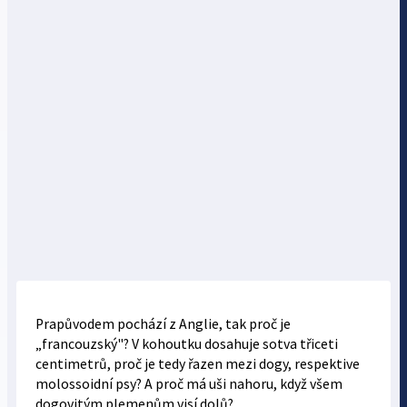
Prapůvodem pochází z Anglie, tak proč je
„francouzský"? V kohoutku dosahuje sotva třiceti
centimetrů, proč je tedy řazen mezi dogy, respektive
molossoidní psy? A proč má uši nahoru, když všem
dogovitým plemenům visí dolů?