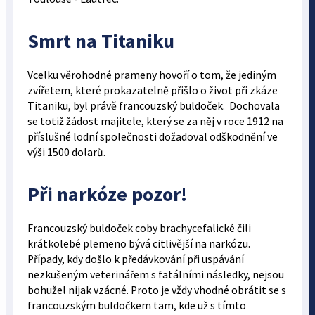
Smrt na Titaniku
Vcelku věrohodné prameny hovoří o tom, že jediným
zvířetem, které prokazatelně přišlo o život při zkáze
Titaniku, byl právě francouzský buldoček. Dochovala
se totiž žádost majitele, který se za něj v roce 1912 na
příslušné lodní společnosti dožadoval odškodnění ve
výši 1500 dolarů.
Při narkóze pozor!
Francouzský buldoček coby brachycefalické čili
krátkolebé plemeno bývá citlivější na narkózu.
Případy, kdy došlo k předávkování při uspávání
nezkušeným veterinářem s fatálními následky, nejsou
bohužel nijak vzácné. Proto je vždy vhodné obrátit se s
francouzským buldočkem tam, kde už s tímto