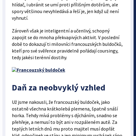
hlídač, i ubránit se umí proti přílišným dotěrům, ale
spory většinou nevyhledává a řeší je, jen když už není
vyhnutí.
Zároveň však je inteligentní a učenlivý, schopný
zapojit se do mnoha překvapivých aktivit. V poslední
době to dokazují ti milovníci francouzských buldočků,
kteří pro své svěřence pravidelně pořádají coursingy,
tedy jakési terénní dostihy.
Daň za neobvyklý vzhled
Už jsme nakousli, že francouzský buldoček, jako
ostatně všechna krátkolebá plemena, špatně snáší
horka. Tehdy mívá problémy s dýcháním, snadno se
přehřeje, a nemusí to být ani v rozpáleném autě. Za
teplých letních dnů mu proto majitel musí dopřát
klid, odpočinek ve stínu a jen minimum vycházek ráno