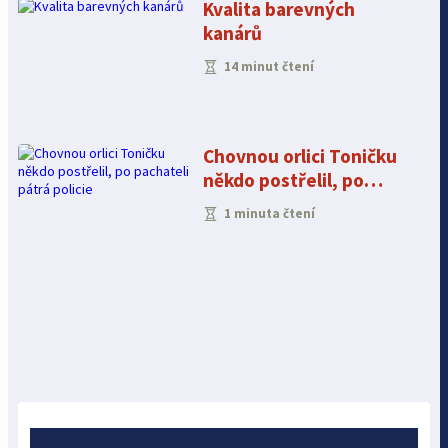
Kvalita barevných
kanárů
14 minut čtení
Chovnou orlici Toničku
někdo postřelil, po
pachateli pátrá policie
1 minuta čtení