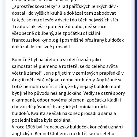
„zprostředkovatelky" z řad pařížských lehkých děv -
dostal i do vyšších kruhů a dokázal tam zabodovat
tak, že se mu otevřely dveře i do těch nejvyšších sfér.
Trvalo však ještě poměrně dlouho, než se sice
všeobecně oblíbený, ale zpočátku oficiální
francouzskou kynologií posměšně přezíraný buldoček
dokázal definitivně prosadit.
Konečně byl na přelomu století uznán jako
samostatné plemeno a rozletěl se do celého světa
včetně zámoří. Jen s přijetím v zemi svých prapředků v
Anglii měl ještě nějakou dobu problémy. Angličané se
totiž nemohli smířit s tím, že by nějaký buldok mohl
být jiného původu než anglického. Vedly se ostré spory
a kampaně, odpor novému plemeni zpočátku kladli i
chovatelé původních anglických miniaturních
buldoků. Kvalita se však nakonec prosadila sama a
poslední bašta byla zdolána.
V roce 1905 byl francouzský buldoček konečně uznán i
anglickým Kennel Clubem a rozletěl se do celého