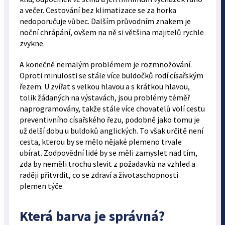
a večer. Cestování bez klimatizace se za horka
nedoporučuje vůbec. Dalším průvodním znakem je
noční chrápání, ovšem na ně si většina majitelů rychle
zvykne.
A konečně nemalým problémem je rozmnožování.
Oproti minulosti se stále více buldočků rodí císařským
řezem. U zvířat s velkou hlavou a s krátkou hlavou,
tolik žádaných na výstavách, jsou problémy téměř
naprogramovány, takže stále více chovatelů volí cestu
preventivního císařského řezu, podobně jako tomu je
už delší dobu u buldoků anglických. To však určitě není
cesta, kterou by se mělo nějaké plemeno trvale
ubírat. Zodpovědní lidé by se měli zamyslet nad tím,
zda by neměli trochu slevit z požadavků na vzhled a
raději přitvrdit, co se zdraví a životaschopnosti
plemen týče.
Která barva je správná?