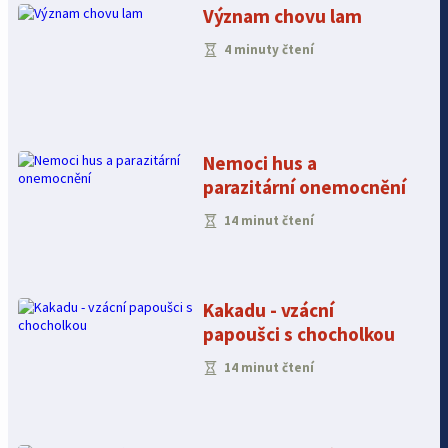
Význam chovu lam
4 minuty čtení
Nemoci hus a
parazitární onemocnění
14 minut čtení
Kakadu - vzácní
papoušci s chocholkou
14 minut čtení