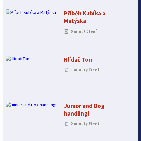
Příběh Kubíka a
Matýska
6 minut čtení
Hlídač Tom
3 minuty čtení
Junior and Dog
handling!
2 minuty čtení