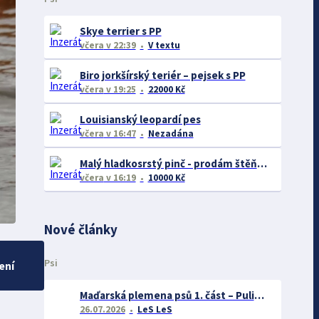
Skye terrier s PP
včera
v 22:39
V textu
Biro jorkšírský teriér – pejsek s PP
včera
v 19:25
22000 Kč
Louisianský leopardí pes
včera
v 16:47
Nezadána
Malý hladkosrstý pinč - prodám štěňátka bez pp
včera
v 16:19
10000 Kč
Nové články
Psi
ení
Maďarská plemena psů 1. část – Puli, Komondor
26.07.2026
LeS LeS