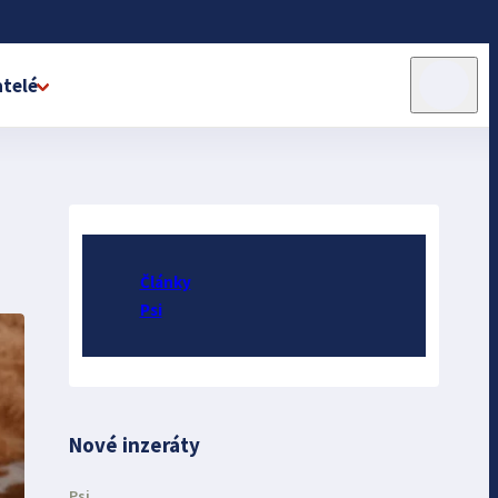
telé
Články
Psi
Nové inzeráty
Psi