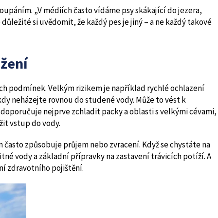
koupáním. „V médiích často vídáme psy skákající do jezera,
 důležité si uvědomit, že každý pes je jiný – a ne každý takové
žení
ých podmínek. Velkým rizikem je například rychlé ochlazení
ikdy neházejte rovnou do studené vody. Může to vést k
doporučuje nejprve zchladit packy a oblasti s velkými cévami,
žit vstup do vody.
ům často způsobuje průjem nebo zvracení. Když se chystáte na
tné vody a základní přípravky na zastavení trávicích potíží. A
ní zdravotního pojištění.