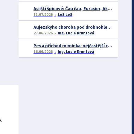
Asijští špicové: Čau čau, Eurasier, Akita inu a další
11.07.2026
LeS LeS
Aujezskyho choroba pod drobnohledem: proč se o ní nyní mluví více než dříve
27.06.2026
Ing. Lucie Kruntová
Pes a příchod miminka: nejčastější chyby majitelů a jak se jim vyhnout
16.06.2026
Ing. Lucie Kruntová
.