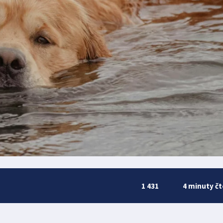
1 431
4 minuty čt