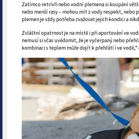
Zatímco retrívři nebo vodní plemena si koupání většin
nebo menší rasy – mohou mít z vody respekt, nebo p
plemen je vždy potřeba zvažovat jejich kondici a nik
Zvláštní opatrnost je na místě i při aportování ve vo
nemusí si včas uvědomit, že je vyčerpaný nebo přehřá
kombinaci s teplem může dojít k přehřátí i ve vodě,“