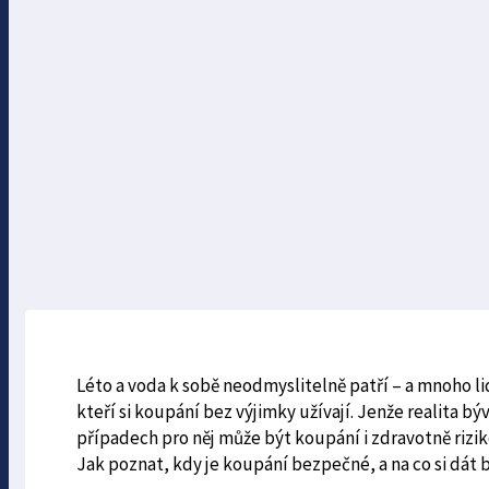
Léto a voda k sobě neodmyslitelně patří – a mnoho lidí 
kteří si koupání bez výjimky užívají. Jenže realita bý
případech pro něj může být koupání i zdravotně riz
Jak poznat, kdy je koupání bezpečné, a na co si dát