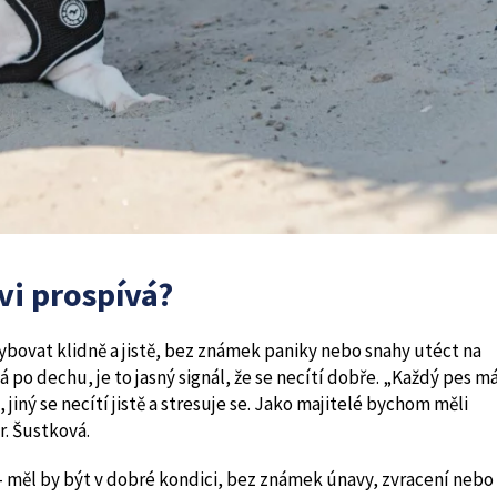
vi prospívá?
ybovat klidně a jistě, bez známek paniky nebo snahy utéct na
 po dechu, je to jasný signál, že se necítí dobře. „Každý pes m
jiný se necítí jistě a stresuje se. Jako majitelé bychom měli
r. Šustková.
í – měl by být v dobré kondici, bez známek únavy, zvracení nebo