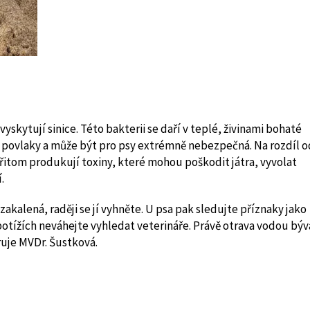
skytují sinice. Této bakterii se daří v teplé, živinami bohaté
é povlaky a může být pro psy extrémně nebezpečná. Na rozdíl o
e přitom produkují toxiny, které mohou poškodit játra, vyvolat
.
kalená, raději se jí vyhněte. U psa pak sledujte příznaky jako
potížích neváhejte vyhledat veterináře. Právě otrava vodou býv
aruje MVDr. Šustková.