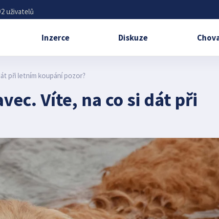
2 uživatelů
Inzerce
Diskuze
Chova
dát při letním koupání pozor?
ec. Víte, na co si dát při