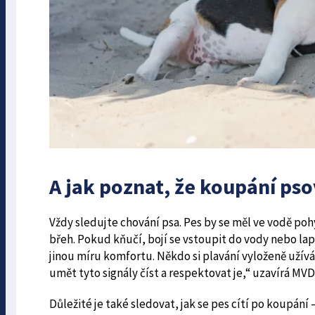
A jak poznat, že koupání pso
Vždy sledujte chování psa. Pes by se měl ve vodě poh
břeh. Pokud kňučí, bojí se vstoupit do vody nebo lapá
jinou míru komfortu. Někdo si plavání vyloženě užívá, 
umět tyto signály číst a respektovat je,“ uzavírá MVD
Důležité je také sledovat, jak se pes cítí po koupán