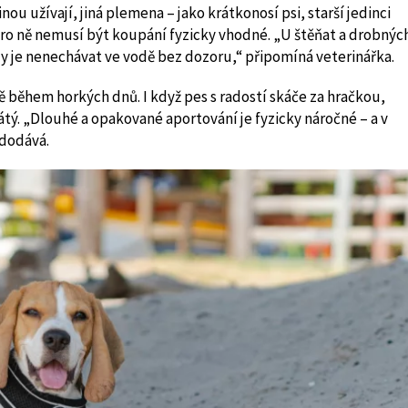
ou užívají, jiná plemena – jako krátkonosí psi, starší jedinci
ro ně nemusí být koupání fyzicky vhodné. „U štěňat a drobnýc
dy je nenechávat ve vodě bez dozoru,“ připomíná veterinářka.
dě během horkých dnů. I když pes s radostí skáče za hračkou,
tý. „Dlouhé a opakované aportování je fyzicky náročné – a v
 dodává.