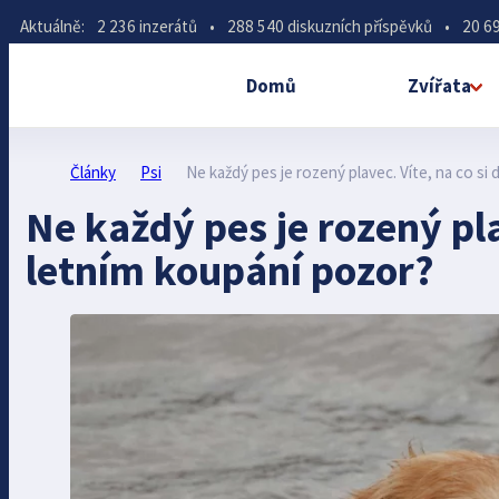
Aktuálně:
2 236 inzerátů
•
288 540 diskuzních příspěvků
•
20 69
Domů
Zvířata
Články
Psi
Ne každý pes je rozený plavec. Víte, na co si 
Ne každý pes je rozený plav
letním koupání pozor?