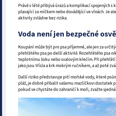
Právě v létě přibývá úrazů a komplikací spojených s 
plavající za míčkem nebo dovádějící ve vlnách. Je ale
aktivity zvládne bez rizika.
Voda není jen bezpečné osvě
Koupání může být pro psa příjemné, ale jen za určit
přehřátého psa po delší aktivitě. Rozehřátého psa n
teplotnímu šoku nebo svalovým křečím. Při přehřátí 
jako jsou třísla a krk mokrým ručníkem, a až poté zvá
Další riziko představuje pití mořské vody, které ps
pláž, je dobré přibalit vašemu mazlíčkovi dostatek pi
pokud se chystáte do zahraničí k moři, zvažte sjedná