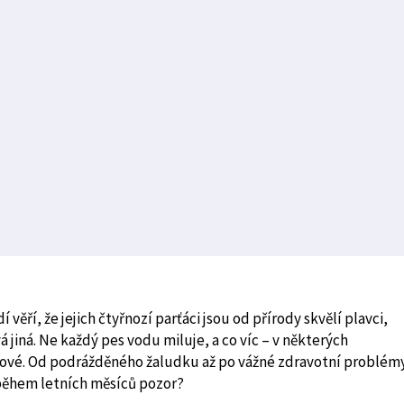
věří, že jejich čtyřnozí parťáci jsou od přírody skvělí plavci,
vá jiná. Ne každý pes vodu miluje, a co víc – v některých
ikové. Od podrážděného žaludku až po vážné zdravotní problémy
 během letních měsíců pozor?