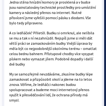
Jedna stěna hnízdní komory je prosklená a v budce
jsou nainstalovány technické prostředky pro umístění
kamery a následný přenos na internet. Nutné
přisvícení jsme vyřešili pomocí pásku s diodami. Vše
bylo tedy připraveno.
A co ledňáček? Přiletěl. Budku si omrknul, ale nelíbila
se mu a tak v ní nezahnízdil. Nejspíš jsme si měli dát
větší práci se zamaskováním budky. Vnější úprava by
měla být co nejpodobnější okolnímu terénu – omatlat
celou bednu bahnem. Přístupové chodby více vysypat
pískem nebo vymazat jílem. Podobně dopadly i další
dvě budky
My se samozřejmě nevzdáváme, zkusíme budky lépe
zamaskovat a přizpůsobit okolí a jdeme na to letos
znova. Věříme, že ledňáčci nakonec budou
spolupracovat a budeme moci internetový přenos
využít k přesvědčování lidí, že ochrana přírody má
smysl.