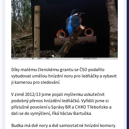
Díky malému členskému grantu se ČSO podařilo
vybudovat umělou hnízdní noru pro ledňáčky a vybavit
ji kamerou pro sledování.
V zimě 2012/13 jsme pojali myšlenku uskutečnit
podobný přenos hnízdění ledňáčků. Vyřídili jsme si
příslušné povolení u Správy BR a CHKO Třeboňsko a
dali se do vymýšlení, říká Václav Bartuška.
Budka má dvě nory a dvě samostatné hnízdní komory.