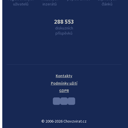
uživatelů
inzerátů
článků
288 553
diskuzních
příspěvků
Kontakty
Podmínky užití
GDPR
© 2006-2026 Chovzvirat.cz