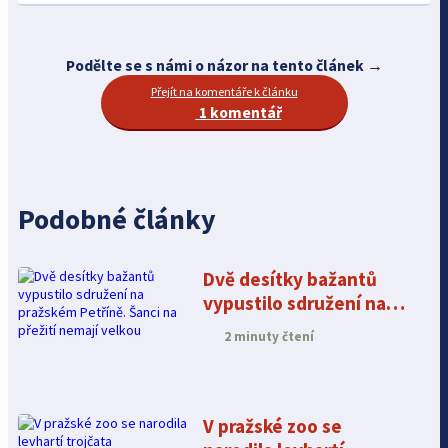
Podělte se s námi o názor na tento článek →
Přejít na komentáře k článku
1 komentář
Podobné články
Dvě desítky bažantů
vypustilo sdružení na
pražském Petříně. Šanci
2 minuty čtení
na přežití nemají velkou
V pražské zoo se