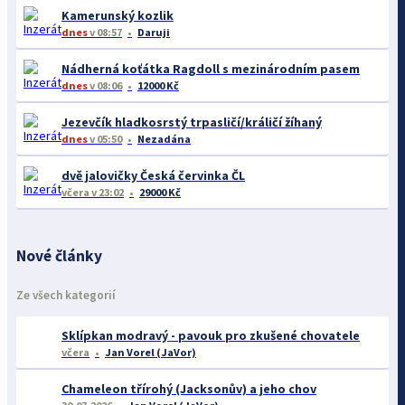
Kamerunský kozlik
dnes
v 08:57
Daruji
Nádherná koťátka Ragdoll s mezinárodním pasem
dnes
v 08:06
12000 Kč
Jezevčík hladkosrstý trpasličí/králičí žíhaný
dnes
v 05:50
Nezadána
dvě jalovičky Česká červinka ČL
včera
v 23:02
29000 Kč
Nové články
Ze všech kategorií
Sklípkan modravý - pavouk pro zkušené chovatele
včera
Jan Vorel (JaVor)
Chameleon třírohý (Jacksonův) a jeho chov