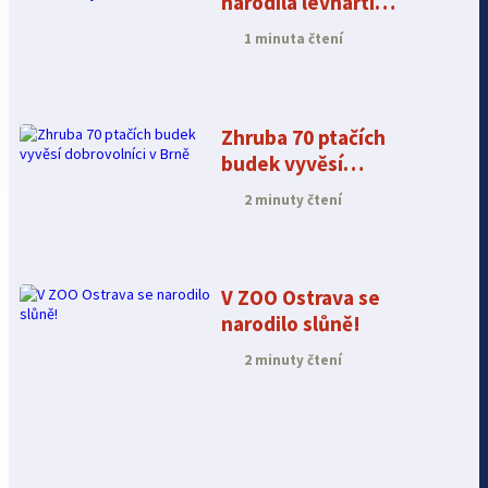
narodila levhartí
trojčata
1 minuta čtení
Zhruba 70 ptačích
budek vyvěsí
dobrovolníci v Brně
2 minuty čtení
V ZOO Ostrava se
narodilo slůně!
2 minuty čtení