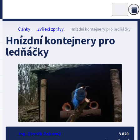
Články
Zvířecí zprávy
Hnízdní kontejnery pro ledňáčky
Hnízdní kontejnery pro
ledňáčky
Ing. Zbyněk Pokorný
3 820