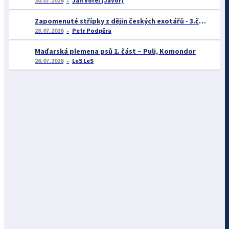
30.07.2026
Jan Vorel (JaVor)
Zapomenuté střípky z dějin českých exotářů - 3.část
28.07.2026
Petr Podpěra
Maďarská plemena psů 1. část – Puli, Komondor
26.07.2026
LeS LeS