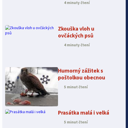
4 minuty čtení
Zkouška vloh u
ovčáckých psů
4 minuty čtení
Humorný zážitek s
poštolkou obecnou
5 minut čtení
Prasátka malá i velká
5 minut čtení