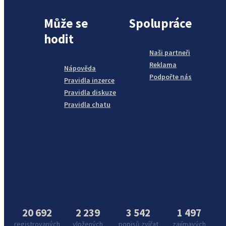
Může se
Spolupráce
hodit
Naši partneři
Reklama
Nápověda
Podpořte nás
Pravidla inzerce
Pravidla diskuze
Pravidla chatu
20 692
2 239
3 542
1 497
registrovaných
vložených
popisů zvířat
zajímavých