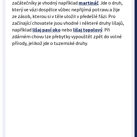
začátečníky je vhodný například
martináč
. Jde o druh,
který ve vázi dospělce vůbec nepřijímá potravu a žije
ze zásob, kterou si v těle uložil v předešlé fázi. Pro
začínající chovatele jsou vhodné i některé druhy lišajů,
například
lišaj paví oko
nebo
lišaj topolový
. Při
zdárném chovu lze přebytky vypouštět zpět do volné
přírody, jelikož jde o tuzemské druhy.