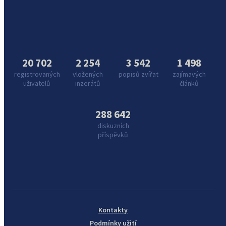
20 702
2 254
3 542
1 498
registrovaných
vložených
popisů zvířat
zajímavých
uživatelů
inzerátů
článků
288 642
diskuzních
příspěvků
Kontakty
Podmínky užití