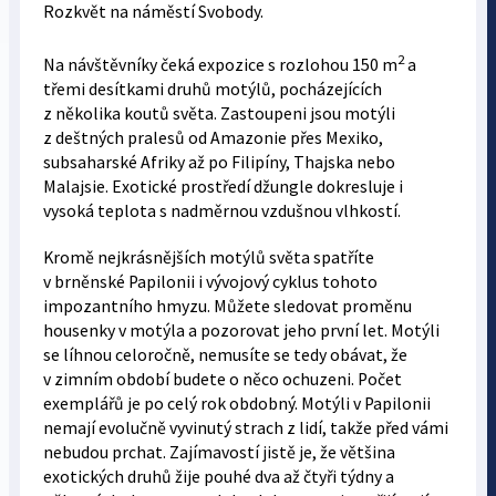
Rozkvět na náměstí Svobody.
2
Na návštěvníky čeká expozice s rozlohou 150 m
a
třemi desítkami druhů motýlů, pocházejících
z několika koutů světa. Zastoupeni jsou motýli
z deštných pralesů od Amazonie přes Mexiko,
subsaharské Afriky až po Filipíny, Thajska nebo
Malajsie. Exotické prostředí džungle dokresluje i
vysoká teplota s nadměrnou vzdušnou vlhkostí.
Kromě nejkrásnějších motýlů světa spatříte
v brněnské Papilonii i vývojový cyklus tohoto
impozantního hmyzu. Můžete sledovat proměnu
housenky v motýla a pozorovat jeho první let. Motýli
se líhnou celoročně, nemusíte se tedy obávat, že
v zimním období budete o něco ochuzeni. Počet
exemplářů je po celý rok obdobný. Motýli v Papilonii
nemají evolučně vyvinutý strach z lidí, takže před vámi
nebudou prchat. Zajímavostí jistě je, že většina
exotických druhů žije pouhé dva až čtyři týdny a