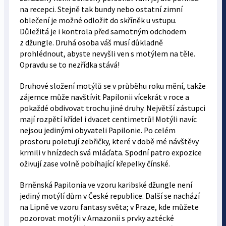
na recepci. Stejně tak bundy nebo ostatní zimní
oblečení je možné odložit do skříněk u vstupu.
Důležitá je i kontrola před samotným odchodem
z džungle. Druhá osoba váš musí důkladně
prohlédnout, abyste nevyšli ven s motýlem na těle.
Opravdu se to nezřídka stává!
Druhové složení motýlů se v průběhu roku mění, takže
zájemce může navštívit Papilonii vícekrát v roce a
pokaždé obdivovat trochu jiné druhy. Největší zástupci
mají rozpětí křídel i dvacet centimetrů! Motýli navíc
nejsou jedinými obyvateli Papilonie. Po celém
prostoru poletují zebřičky, které v době mé návštěvy
krmili v hnízdech svá mláďata. Spodní patro expozice
oživují zase volně pobíhající křepelky čínské.
Brněnská Papilonia ve vzoru karibské džungle není
jediný motýlí dům v České republice. Další se nachází
na Lipně ve vzoru fantasy světa; v Praze, kde můžete
pozorovat motýli v Amazonii s prvky aztécké