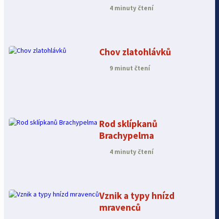
4 minuty čtení
Chov zlatohlávků
9 minut čtení
Rod sklípkanů
Brachypelma
4 minuty čtení
Vznik a typy hnízd
mravenců