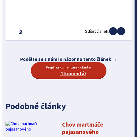
0
Sdílet článek:
Podělte se s námi o názor na tento článek →
Přejít na komentáře k článku
1 komentář
Podobné články
Chov martináče
pajasanového