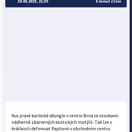
30.06.2023, 21:30
5 minut čtení
Kus pravé karibské džungle v centru Brna se stovkami
nádherně zbarvených exotických motýlů. Tak lze v
krátkosti definovat Papilonii v obchodním centru