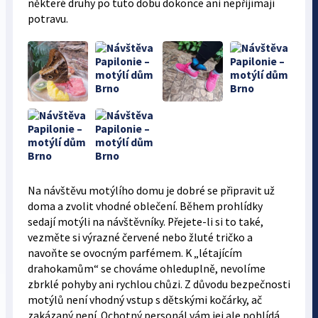
některé druhy po tuto dobu dokonce ani nepřijímají
potravu.
Na návštěvu motýlího domu je dobré se připravit už
doma a zvolit vhodné oblečení. Během prohlídky
sedají motýli na návštěvníky. Přejete-li si to také,
vezměte si výrazné červené nebo žluté tričko a
navoňte se ovocným parfémem. K „létajícím
drahokamům“ se chováme ohleduplně, nevolíme
zbrklé pohyby ani rychlou chůzi. Z důvodu bezpečnosti
motýlů není vhodný vstup s dětskými kočárky, ač
zakázaný není. Ochotný personál vám jej ale pohlídá