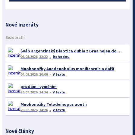
Nové inzeráty
Bezobratlí
Šváb argentinský Blaptica dubia z Brna nejen do celé ČR
06.08.2026, 12:22
Dohodou
Mnohonožky Anadenobolus monilicornis a další
04.08.2026, 20:00
V textu
prodám i vyměním
26.07.2026, 14:34
V textu
Mnohonožky Telodeinopus aoutii
20.07.2026, 14:26
V textu
Nové články