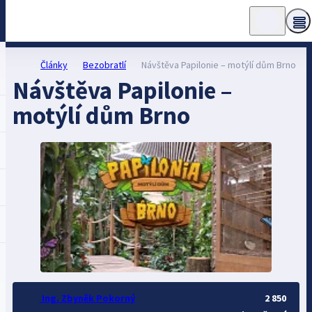
Články
Bezobratlí
Návštěva Papilonie – motýlí dům Brno
Návštěva Papilonie –
motýlí dům Brno
Ing. Zbyněk Pokorný
2 850