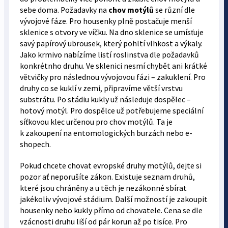
sebe doma. Požadavky na
chov motýlů
se různí dle
vývojové fáze. Pro housenky plně postačuje menší
sklenice s otvory ve víčku. Na dno sklenice se umísťuje
savý papírový ubrousek, který pohltí vlhkost a výkaly.
Jako krmivo nabízíme listí roslinstva dle požadavků
konkrétnho druhu. Ve sklenici nesmí chybět ani krátké
větvičky pro následnou vývojovou fázi – zakuklení. Pro
druhy co se kuklí v zemi, připravíme větší vrstvu
substrátu. Po stádiu kukly už následuje dospělec –
hotový motýl. Pro dospělce už potřebujeme speciální
síťkovou klec určenou pro chov motýlů. Ta je
k zakoupení na entomologických burzách nebo e-
shopech.
Pokud chcete chovat evropské druhy motýlů, dejte si
pozor ať neporušíte zákon. Existuje seznam druhů,
které jsou chráněny a u těch je nezákonné sbírat
jakékoliv vývojové stádium. Další možností je zakoupit
housenky nebo kukly přímo od chovatele. Cena se dle
vzácnosti druhu liší od pár korun až po tisíce. Pro