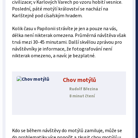
civilizace; v Karlových Varech po vzoru hobití vesnice.
Poslední, páté motýlí království se nachází na
Karlštejně pod císařským hradem.
Kolik času v Papilonii strávíte je jen a pouze na vás,
délka není nikterak omezena. Průměrná návštěva však
trvá mezi 30-45 minutami. Další skvělou zprávou pro
návštěvníky je informace, že fotografování není
nikterak omezeno, a navíc je bezplatné.
Chov motýlů
Rudolf Březina
8 minut čtení
Kdo se během návštěvy do motýlů zamiluje, může se
do problematiky více ponořit a zkusit chov motýlů u