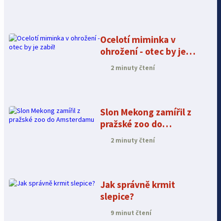
Ocelotí miminka v
ohrožení - otec by je
zabil!
2 minuty čtení
Slon Mekong zamířil z
pražské zoo do
Amsterdamu
2 minuty čtení
Jak správně krmit
slepice?
9 minut čtení