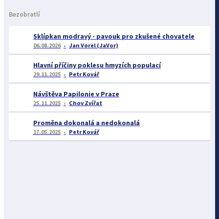
Bezobratlí
Sklípkan modravý - pavouk pro zkušené chovatele
06.08.2026
Jan Vorel (JaVor)
Hlavní příčiny poklesu hmyzích populací
29.11.2025
Petr Kovář
Návštěva Papilonie v Praze
25.11.2025
Chov Zvířat
Proměna dokonalá a nedokonalá
17.05.2025
Petr Kovář