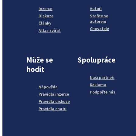
Inzerce
Autoři
Diskuze
Staňte se
autorem
Články
Chovatelé
Atlas zvířat
Může se
Spolupráce
hodit
Naši partneři
Reklama
Nápověda
Podpořte nás
Pravidla inzerce
Pravidla diskuze
Pravidla chatu