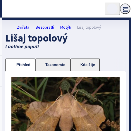
Zvířata
Bezobratlí
Motýli
Lišaj topolový
Lišaj topolový
Laothoe populi
Přehled
Taxonomie
Kde žije