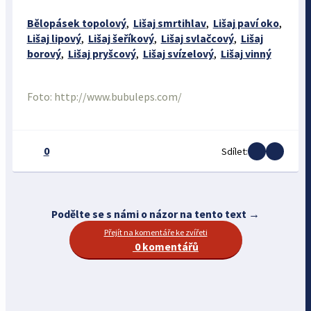
Bělopásek topolový
,
Lišaj smrtihlav
,
Lišaj paví oko
,
Lišaj lipový
,
Lišaj šeříkový
,
Lišaj svlačcový
,
Lišaj
borový
,
Lišaj pryšcový
,
Lišaj svízelový
,
Lišaj vinný
Foto: http://www.bubuleps.com/
0
Sdílet:
Podělte se s námi o názor na tento text →
Přejít na komentáře ke zvířeti
0 komentářů