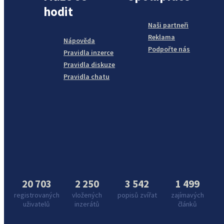
hodit
Naši partneři
Reklama
Nápověda
Podpořte nás
Pravidla inzerce
Pravidla diskuze
Pravidla chatu
20 703
2 250
3 542
1 499
registrovaných
vložených
popisů zvířat
zajímavých
uživatelů
inzerátů
článků