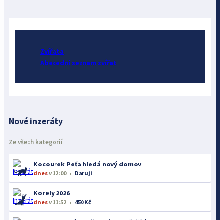
Zvířata
Abecední seznam zvířat
Nové inzeráty
Ze všech kategorií
Kocourek Peťa hledá nový domov
dnes
v 12:00
Daruji
Korely 2026
dnes
v 11:52
450 Kč