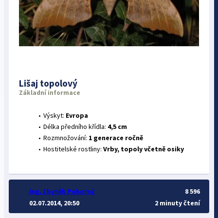
Lišaj topolový
Základní informace
Výskyt:
Evropa
Délka předního křídla:
4,5 cm
Rozmnožování:
1 generace ročně
Hostitelské rostliny:
Vrby, topoly včetně osiky
Ing. Zbyněk Pokorný
8 596
02.07.2014, 20:50
2 minuty čtení