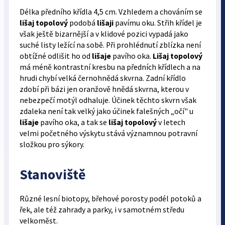
Délka předního křídla 4,5 cm. Vzhledem a chováním se
lišaj topolový
podobá
lišaji
pavímu oku. Střih křídel je
však ještě bizarnější a v klidové pozici vypadá jako
suché listy ležící na sobě. Při prohlédnutí zblízka není
obtížné odlišit ho od
lišaje
pavího oka.
Lišaj topolový
má méně kontrastní kresbu na předních křídlech a na
hrudi chybí velká černohnědá skvrna. Zadní křídlo
zdobí při bázi jen oranžově hnědá skvrna, kterou v
nebezpečí motýl odhaluje. Účinek těchto skvrn však
zdaleka není tak velký jako účinek falešných „očí" u
lišaje
pavího oka, a tak se
lišaj topolový
v letech
velmi početného výskytu stává významnou potravní
složkou pro sýkory.
Stanoviště
Různé lesní biotopy, břehové porosty podél potoků a
řek, ale též zahrady a parky, i v samotném středu
velkoměst.