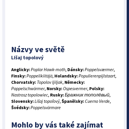
Názvy ve světě
Lišaj topolový
Anglicky:
Poplar Hawk-moth
,
Dánsky:
Poppelsværmer
,
Finsky:
Poppelikiitäjä
,
Holandsky:
Populierenpijlstaart
,
Chorvatsky:
Topolov ljiljak
,
Německy:
Pappelschwärmer
,
Norsky:
Ospesvermer
,
Polsky:
Nastrosz topolowiec
,
Rusky:
Бражник тополёвый
,
Slovensky:
Lišaj topoľový
,
Španělsky:
Cuerno Verde
,
Švédsky:
Poppelsvärmare
Mohlo by vás také zajímat