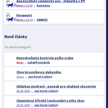
Appenzellský salašnický pes - štěňátka s PP
dnes
v 10:43
Dohodou
Hovawart
dnes
v 10:34
30000 Kč
Nové články
Ze všech kategorií
Nepodceňujte kontrolu psího zraku
dnes
Lukáš Pololáník
Chov hroznýšovce duhového
včera
Jan Vorel (JaVor)
Sklípkan modravý - pavouk pro zkušené chovatele
06.08.2026
Jan Vorel (JaVor)
Chameleon třírohý (Jacksonův) a jeho chov
30.07.2026
Jan Vorel (JaVor)