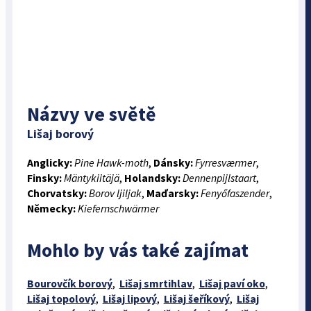
Názvy ve světě
Lišaj borový
Anglicky:
Pine Hawk-moth
,
Dánsky:
Fyrresværmer
,
Finsky:
Mäntykiitäjä
,
Holandsky:
Dennenpijlstaart
,
Chorvatsky:
Borov ljiljak
,
Maďarsky:
Fenyőfaszender
,
Německy:
Kiefernschwärmer
Mohlo by vás také zajímat
Bourovčík borový
,
Lišaj smrtihlav
,
Lišaj paví oko
,
Lišaj topolový
,
Lišaj lipový
,
Lišaj šeříkový
,
Lišaj