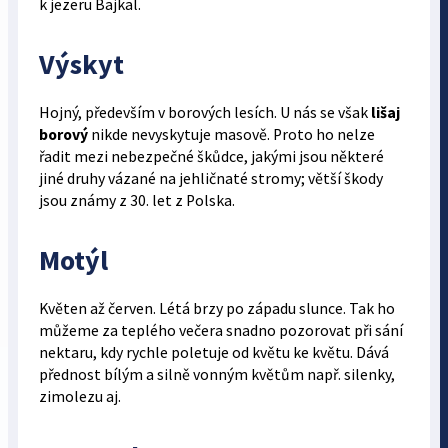
k jezeru Bajkal.
Výskyt
Hojný, především v borových lesích. U nás se však
lišaj
borový
nikde nevyskytuje masově. Proto ho nelze
řadit mezi nebezpečné škůdce, jakými jsou některé
jiné druhy vázané na jehličnaté stromy; větší škody
jsou známy z 30. let z Polska.
Motýl
Květen až červen. Létá brzy po západu slunce. Tak ho
můžeme za teplého večera snadno pozorovat při sání
nektaru, kdy rychle poletuje od květu ke květu. Dává
přednost bílým a silně vonným květům např. silenky,
zimolezu aj.