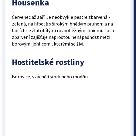
Housenka
Červenec až září. Je neobvykle pestře zbarvená -
zelená, na hřbetě s širokým hnědým pruhem a na
bocích se žlutobílými rovnoběžnými liniemi. Toto
zbarvení zajišťuje naprostou nenápadnost mezi
borovými jehlicemi, kterými se živí.
Hostitelské rostliny
Borovice, vzácněji smrk nebo modřín.