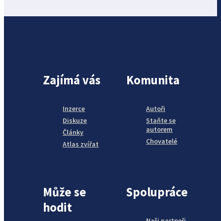
Zajímá vás
Komunita
Inzerce
Autoři
Diskuze
Staňte se
autorem
Články
Chovatelé
Atlas zvířat
Může se
Spolupráce
hodit
Naši partneři