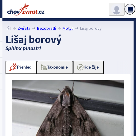
Zvířata
Bezobratlí
Motýli
Lišaj borový
Lišaj borový
Sphinx pinastri
Přehled
Taxonomie
Kde žije