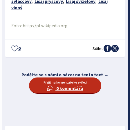
svlačcový
,
Lišaj pryšcový
,
Lišaj svízelový
,
Lišaj
vinný
Foto: http://pl.wikipedia.org
0
Sdílet:
Podělte se s námi o názor na tento text →
Přejít na komentáře ke zvířeti
0 komentářů