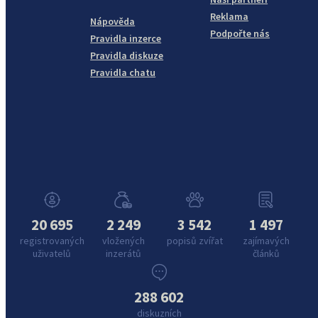
Reklama
Nápověda
Podpořte nás
Pravidla inzerce
Pravidla diskuze
Pravidla chatu
20 695
2 249
3 542
1 497
registrovaných
vložených
popisů zvířat
zajímavých
uživatelů
inzerátů
článků
288 602
diskuzních