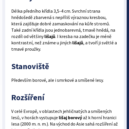
Délka předního křídla 3,5-4 cm. Svrchní strana
hnědošedě zbarvená s nepříliš výraznou kresbou,
která zajišťuje dobré zamaskování na kůře stromů.
Také zadní křídla jsou jednobarevná, tmavě hnědá, na
rozdíl od většiny
lišajů
. I kresba na zadečku je méně
kontrastní, než známe u jiných
lišajů
, a tvoří ji světlé a
tmavé proužky.
Stanoviště
Především borové, ale i smrkové a smíšené lesy.
Rozšíření
V celé Evropě, v oblastech jehličnatých a smíšených
lesů, v horách vystupuje
lišaj borový
až k horní hranici
lesa (2000 m. n. m.). Na východ do Asie sahá rozšíření až