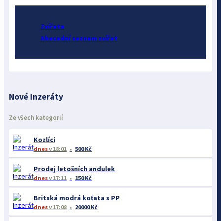
Zvířata
Abecední seznam zvířat
Nové inzeráty
Ze všech kategorií
Kozlíci
dnes
v 18:01
500 Kč
Prodej letošních andulek
dnes
v 17:11
150 Kč
Britská modrá koťata s PP
dnes
v 17:08
20000 Kč