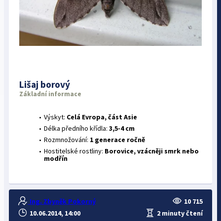
Lišaj borový
Základní informace
Výskyt:
Celá Evropa, část Asie
Délka předního křídla:
3,5-4 cm
Rozmnožování:
1 generace ročně
Hostitelské rostliny:
Borovice, vzácněji smrk nebo
modřín
Ing. Zbyněk Pokorný
10 715
10.06.2014, 14:00
2 minuty čtení