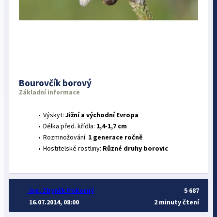
Bourovčík borový
Základní informace
Výskyt:
Jižní a východní Evropa
Délka před. křídla:
1,4-1,7 cm
Rozmnožování:
1 generace ročně
Hostitelské rostliny:
Různé druhy borovic
Ing. Zbyněk Pokorný
5 687
16.07.2014, 08:00
2 minuty čtení