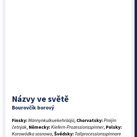
Názvy ve světě
Bourovčík borový
Finsky:
Männynkulkuekehrääjä
,
Chorvatsky:
Pinijin
četnjak
,
Německy:
Kiefern-Prozessionsspinner
,
Polsky:
Korowódka sosnowa
,
Švédsky:
Tallprocessionsspinnare