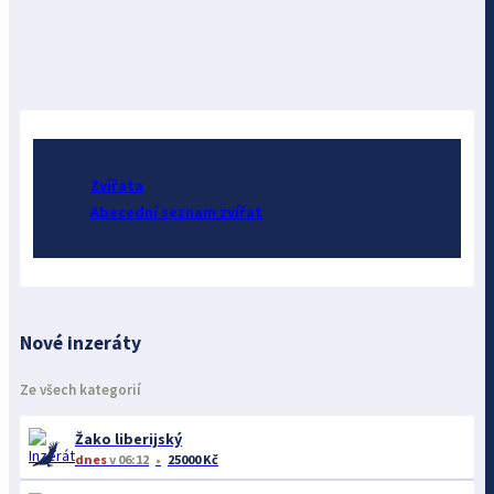
Zvířata
Abecední seznam zvířat
Nové inzeráty
Ze všech kategorií
Žako liberijský
dnes
v 06:12
25000 Kč