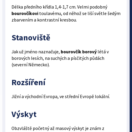
Délka předního křídla 1,4-1,7 cm. Velmi podobný
bourovčíkovi
toulavému, od něhož se liší světle šedým
zbarvením a kontrastní kresbou.
Stanoviště
Jak už jméno naznačuje,
bourovčík borový
létá v
borových lesích, na suchých a písčitých půdách
(severní Německo).
Rozšíření
Jižní a východní Evropa, ve střední Evropě lokální.
Výskyt
Obzvláště početný až masový výskyt je znám z