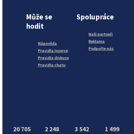
Může se
Spolupráce
hodit
Naši partneři
Reklama
Nápověda
Podpořte nás
Pravidla inzerce
Pravidla diskuze
Pravidla chatu
20 705
2 248
3 542
1 499