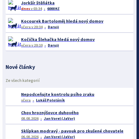
Jorkšír štěňátka
dnes
v 03:34
6000 Kč
Kocourek Bartoloměj hledá nový domov
včera
v 20:34
Daruji
Kočička Šlehačka hledá nový domov
včera
v 20:10
Daruji
Nové články
Ze všech kategorií
Nepodceňujte kontrolu psího zraku
včera
Lukáš Pololáník
Chov hroznýšovce duhového
08.08.2026
Jan Vorel (JaVor)
Sklípkan modravý - pavouk pro zkušené chovatele
06.08.2026
Jan Vorel (JaVor)