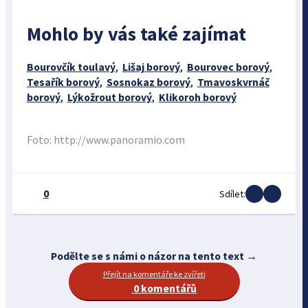
Mohlo by vás také zajímat
Bourovčík toulavý
,
Lišaj borový
,
Bourovec borový
,
Tesařík borový
,
Sosnokaz borový
,
Tmavoskvrnáč
borový
,
Lýkožrout borový
,
Klikoroh borový
Foto: http://www.panoramio.com
0
Sdílet:
Podělte se s námi o názor na tento text →
Přejít na komentáře ke zvířeti
0 komentářů