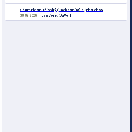
Chameleon třírohý (Jacksonův) a jeho chov
30.07.2026
Jan Vorel (JaVor)