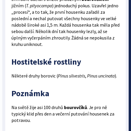
jižním (
T. pityocampa
) jednoduchý pokus. Uzavřel jedno
„procesí“, a to tak, že první housenku zařadil za
poslední a nechal putovat všechny housenky ve velké
nádobě široké asi 1,5 m. Každá housenka tak měla před
sebou další. Několik dní tak housenky lezly, až se
úplným vyčerpáním zhroutily. Žádná se nepokusila z
kruhu uniknout.
Hostitelské rostliny
Některé druhy borovic (
Pinus silvestris
,
Pinus uncinata
).
Poznámka
Na světě žije asi 100 druhů
bourovčíků
. Je pro ně
typický klid přes den a večerní putování housenek za
potravou.