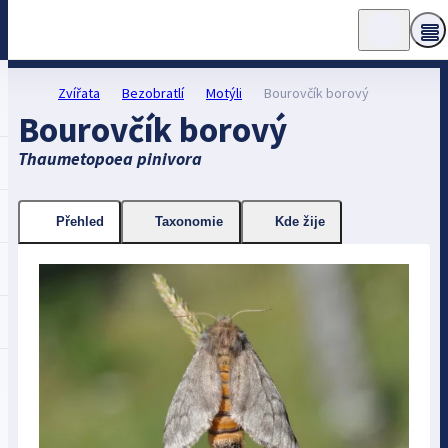
Zvířata
Bezobratlí
Motýli
Bourovčík borový
Bourovčík borový
Thaumetopoea pinivora
Přehled
Taxonomie
Kde žije