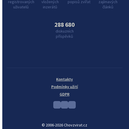
registrovaných
vložených
popisů zvířat
zajímavých
uživatelů
inzerátů
článků
288 680
diskuzních
příspěvků
Kontakty
Podmínky užití
GDPR
© 2006-2026 Chovzvirat.cz