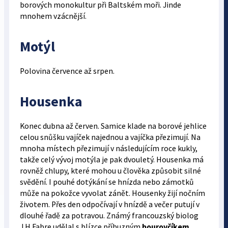
borových monokultur při Baltském moři. Jinde
mnohem vzácnější.
Motýl
Polovina července až srpen.
Housenka
Konec dubna až červen. Samice klade na borové jehlice
celou snůšku vajíček najednou a vajíčka přezimují. Na
mnoha místech přezimují v následujícím roce kukly,
takže celý vývoj motýla je pak dvouletý. Housenka má
rovněž chlupy, které mohou u člověka způsobit silné
svědění. I pouhé dotýkání se hnízda nebo zámotků
může na pokožce vyvolat zánět. Housenky žijí nočním
životem. Přes den odpočívají v hnízdě a večer putují v
dlouhé řadě za potravou. Známý francouzský biolog
J.H.Fabre udělal s blízce příbuzným
bourovčíkem