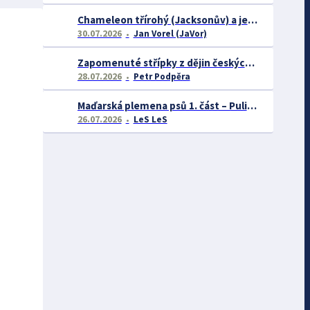
Chameleon třírohý (Jacksonův) a jeho chov
30.07.2026
Jan Vorel (JaVor)
Zapomenuté střípky z dějin českých exotářů - 3.část
28.07.2026
Petr Podpěra
Maďarská plemena psů 1. část – Puli, Komondor
26.07.2026
LeS LeS