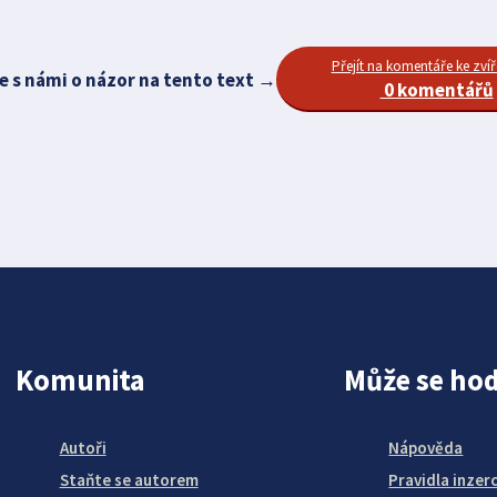
Přejít na komentáře ke zvíř
e s námi o názor na tento text →
0 komentářů
Komunita
Může se hod
Autoři
Nápověda
Staňte se autorem
Pravidla inzer