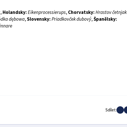
ä
,
Holandsky:
Eikenprocessierups
,
Chorvatsky:
Hrastov četnjak
dka dębowa
,
Slovensky:
Priadkovček dubový
,
Španělsky:
innare
Sdílet: