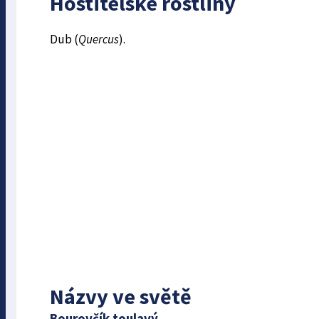
Hostitelské rostliny
Dub (
Quercus
).
Názvy ve světě
Bourovčík toulavý