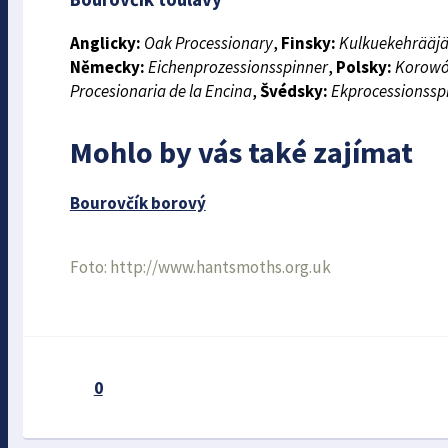
Anglicky:
Oak Processionary
,
Finsky:
Kulkuekehrääj
Německy:
Eichenprozessionsspinner
,
Polsky:
Korowó
Procesionaria de la Encina
,
Švédsky:
Ekprocessionssp
Mohlo by vás také zajímat
Bourovčík borový
Foto: http://www.hantsmoths.org.uk
0