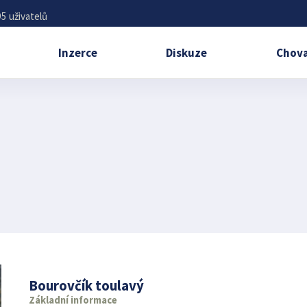
5 uživatelů
Inzerce
Diskuze
Chova
Bourovčík toulavý
Základní informace