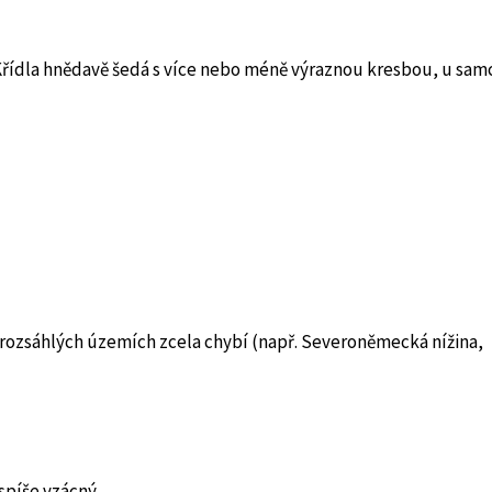
 Křídla hnědavě šedá s více nebo méně výraznou kresbou, u sam
v rozsáhlých územích zcela chybí (např. Severoněmecká nížina,
spíše vzácný.