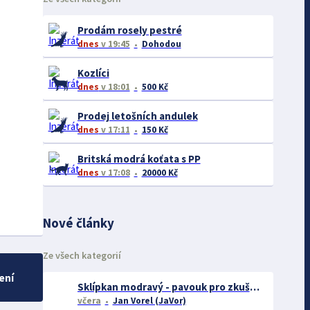
Prodám rosely pestré
dnes
v 19:45
Dohodou
Kozlíci
dnes
v 18:01
500 Kč
Prodej letošních andulek
dnes
v 17:11
150 Kč
Britská modrá koťata s PP
dnes
v 17:08
20000 Kč
Nové články
Ze všech kategorií
ení
Sklípkan modravý - pavouk pro zkušené chovatele
včera
Jan Vorel (JaVor)