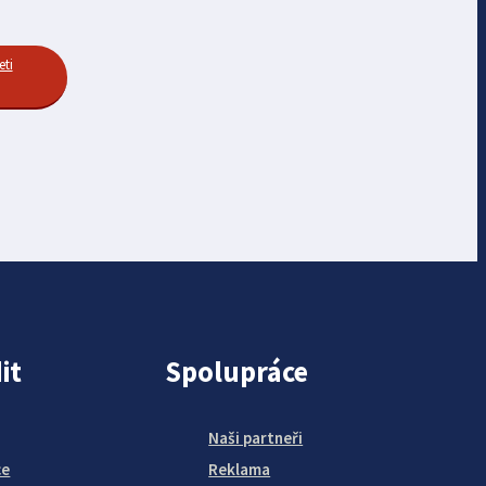
eti
it
Spolupráce
Naši partneři
ce
Reklama