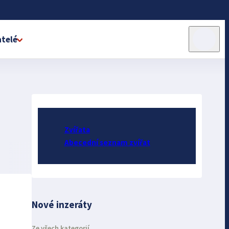
telé
Zvířata
Abecední seznam zvířat
Nové inzeráty
Ze všech kategorií