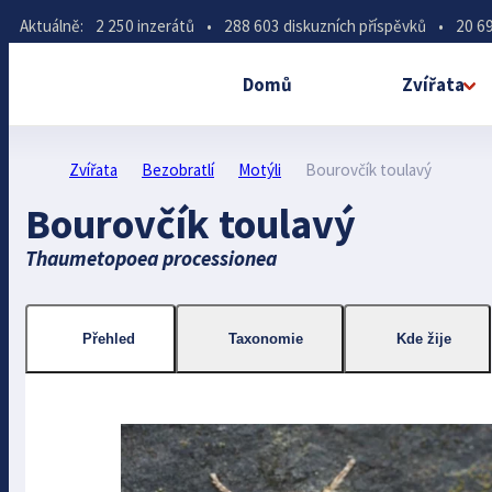
Aktuálně:
2 250 inzerátů
•
288 603 diskuzních příspěvků
•
20 69
Domů
Zvířata
Zvířata
Bezobratlí
Motýli
Bourovčík toulavý
Bourovčík toulavý
Thaumetopoea processionea
Přehled
Taxonomie
Kde žije