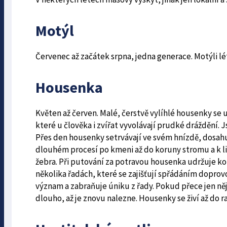
Motýl
Červenec až začátek srpna, jedna generace. Motýli lé
Housenka
Květen až červen. Malé, čerstvě vylíhlé housenky se
které u člověka i zvířat vyvolávají prudké dráždění
Přes den housenky setrvávají ve svém hnízdě, dosahuj
dlouhém procesí po kmeni až do koruny stromu a k lis
žebra. Při putování za potravou housenka udržuje ko
několika řadách, které se zajišťují spřádáním dopro
význam a zabraňuje úniku z řady. Pokud přece jen něj
dlouho, až je znovu nalezne. Housenky se živí až do 