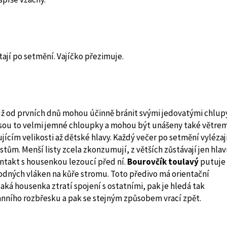
tají po setmění. Vajíčko přezimuje.
 už od prvních dnů mohou účinně bránit svými jedovatými chlup
. Jsou to velmi jemné chloupky a mohou být unášeny také větrem
ícím velikosti až dětské hlavy. Každý večer po setmění vylézají
tům. Menší listy zcela zkonzumují, z větších zůstávají jen hlav
ntakt s housenkou lezoucí před ní.
Bourovčík toulavý
putuje 
vodných vláken na kůře stromu. Toto předivo má orientační
aká housenka ztratí spojení s ostatními, pak je hledá tak
ranního rozbřesku a pak se stejným způsobem vrací zpět.