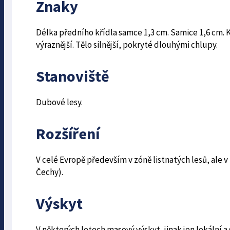
Znaky
Délka předního křídla samce 1,3 cm. Samice 1,6 cm.
výraznější. Tělo silnější, pokryté dlouhými chlupy.
Stanoviště
Dubové lesy.
Rozšíření
V celé Evropě především v zóně listnatých lesů, ale 
Čechy).
Výskyt
V některých letech masový výskyt, jinak jen lokální a 