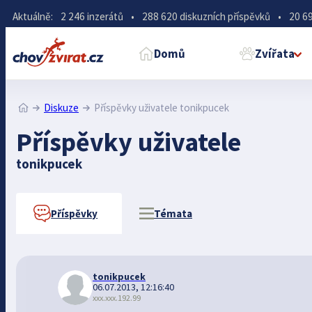
Aktuálně:
2 246 inzerátů
•
288 620 diskuzních příspěvků
•
20 69
Domů
Zvířata
Diskuze
Příspěvky uživatele tonikpucek
Příspěvky uživatele
tonikpucek
Příspěvky
Témata
tonikpucek
06.07.2013, 12:16:40
xxx.xxx.192.99