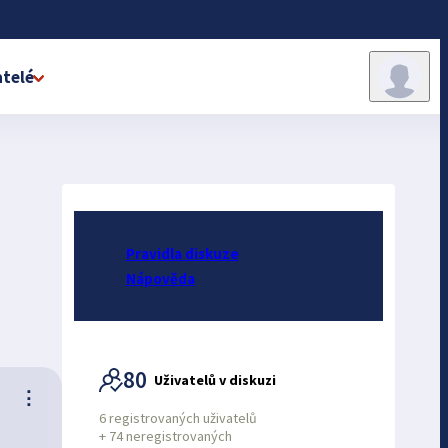
telé
Pravidla diskuze
Nápověda
80
Uživatelů v diskuzi
⋮
6 registrovaných uživatelů
+
74 neregistrovaných