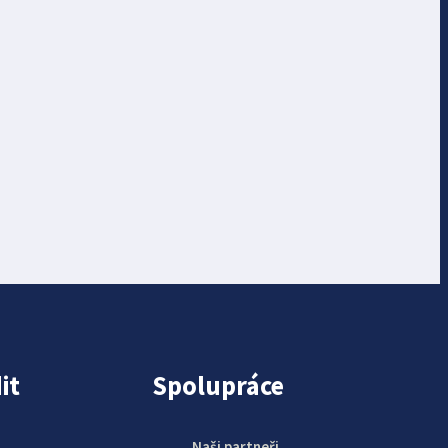
it
Spolupráce
Naši partneři