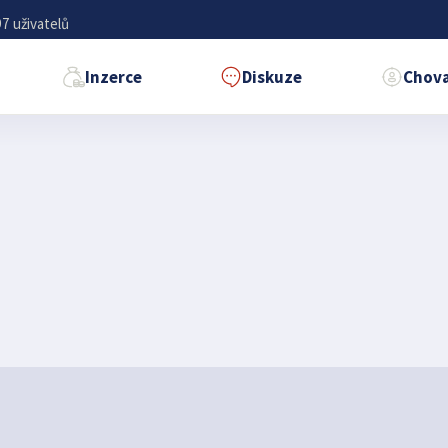
7 uživatelů
Inzerce
Diskuze
Chova