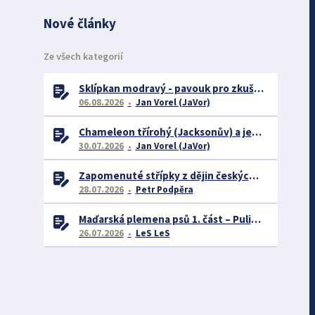
Nové články
Ze všech kategorií
Sklípkan modravý - pavouk pro zkušené chovatele
06.08.2026
Jan Vorel (JaVor)
Chameleon třírohý (Jacksonův) a jeho chov
30.07.2026
Jan Vorel (JaVor)
Zapomenuté střípky z dějin českých exotářů - 3.část
28.07.2026
Petr Podpěra
Maďarská plemena psů 1. část – Puli, Komondor
26.07.2026
LeS LeS