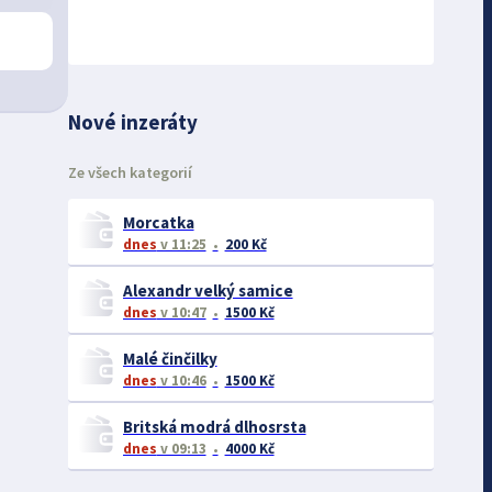
Nové inzeráty
Ze všech kategorií
Morcatka
dnes
v 11:25
200 Kč
Alexandr velký samice
dnes
v 10:47
1500 Kč
Malé činčilky
dnes
v 10:46
1500 Kč
Britská modrá dlhosrsta
dnes
v 09:13
4000 Kč