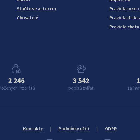
Staňte se autorem
Pravidla inzer
Chovatelé
Pravidla disku
Pravidla chatu
2 246
3 542
1
vložených inzerátů
popisů zvířat
zajíma
Kontakty
|
Podmínky užití
|
GDPR