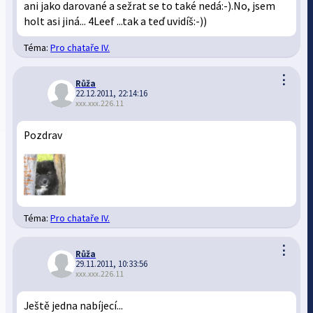
ani jako darované a sežrat se to také nedá:-).No, jsem
holt asi jiná... 4Leef ...tak a teď uvidíš:-))
Téma:
Pro chataře IV.
⋮
Růža
22.12.2011, 22:14:16
xxx.xxx.226.11
Pozdrav
Téma:
Pro chataře IV.
⋮
Růža
29.11.2011, 10:33:56
xxx.xxx.226.11
Ještě jedna nabíjecí...