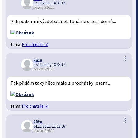
17.11.2011, 18:39:13
xxx.xxx.226.11
Pidi podzimní výzdoba aneb taháme si les i domů...
Téma:
Pro chataře IV.
⋮
Růža
17.11.2011, 18:38:17
xxx.xxx.226.11
Tak přidám taky něco málo z procházky lesem...
Téma:
Pro chataře IV.
⋮
Růža
04.11.2011, 11:12:38
xxx.xxx.226.11