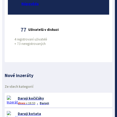
Nápověda
77
Uživatelů v diskuzi
4 registrovaní uživatelé
+
73 neregistrovaných
Nové inzeráty
Ze všech kategorií
Daruji kočičáky
dnes
v 18:53
Daruji
Daruji kotata