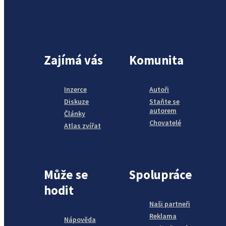
Zajímá vás
Komunita
Inzerce
Autoři
Diskuze
Staňte se
autorem
Články
Chovatelé
Atlas zvířat
Může se
Spolupráce
hodit
Naši partneři
Reklama
Nápověda