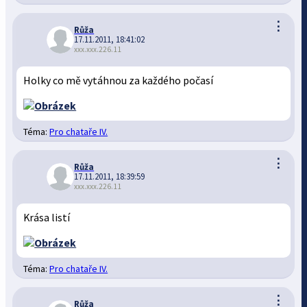
⋮
Růža
17.11.2011, 18:41:02
xxx.xxx.226.11
Holky co mě vytáhnou za každého počasí
Téma:
Pro chataře IV.
⋮
Růža
17.11.2011, 18:39:59
xxx.xxx.226.11
Krása listí
Téma:
Pro chataře IV.
⋮
Růža