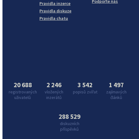
Podpořte nás
Pravidla inzerce
Pravidla diskuze
Pravidla chatu
20 688
2 246
3 542
1 497
registrovaných
vložených
popisů zvířat
zajímavých
uživatelů
inzerátů
článků
288 529
diskuzních
příspěvků