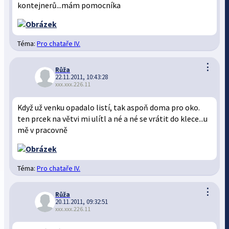
kontejnerů...mám pomocníka
Téma:
Pro chataře IV.
⋮
Růža
22.11.2011, 10:43:28
xxx.xxx.226.11
Když už venku opadalo listí, tak aspoň doma pro oko.
ten prcek na větvi mi ulítl a né a né se vrátit do klece...u
mě v pracovně
Téma:
Pro chataře IV.
⋮
Růža
20.11.2011, 09:32:51
xxx.xxx.226.11