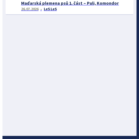
Maďarská plemena psů 1. část – Puli, Komondor
26.07.2026
LeS LeS