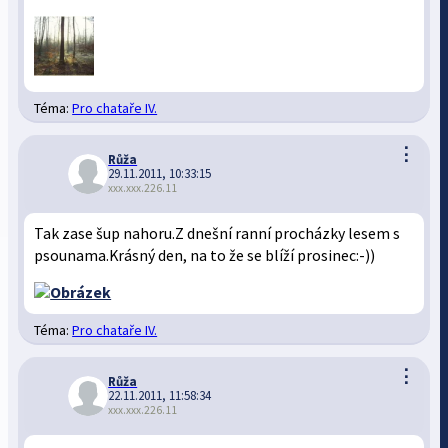
Téma:
Pro chataře IV.
⋮
Růža
29.11.2011, 10:33:15
xxx.xxx.226.11
Tak zase šup nahoru.Z dnešní ranní procházky lesem s
psounama.Krásný den, na to že se blíží prosinec:-))
Téma:
Pro chataře IV.
⋮
Růža
22.11.2011, 11:58:34
xxx.xxx.226.11