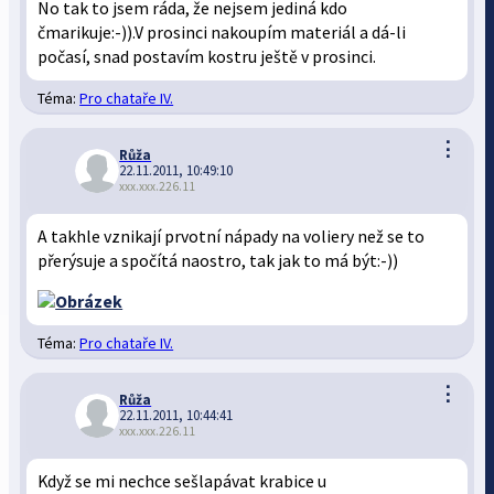
No tak to jsem ráda, že nejsem jediná kdo
čmarikuje:-)).V prosinci nakoupím materiál a dá-li
počasí, snad postavím kostru ještě v prosinci.
Téma:
Pro chataře IV.
⋮
Růža
22.11.2011, 10:49:10
xxx.xxx.226.11
A takhle vznikají prvotní nápady na voliery než se to
přerýsuje a spočítá naostro, tak jak to má být:-))
Téma:
Pro chataře IV.
⋮
Růža
22.11.2011, 10:44:41
xxx.xxx.226.11
Když se mi nechce sešlapávat krabice u