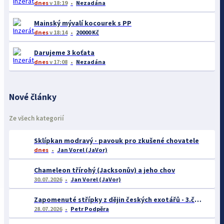
dnes
v 18:19
Nezadána
Mainský mývalí kocourek s PP
dnes
v 18:14
20000 Kč
Darujeme 3 koťata
dnes
v 17:08
Nezadána
Nové články
Ze všech kategorií
Sklípkan modravý - pavouk pro zkušené chovatele
dnes
Jan Vorel (JaVor)
Chameleon třírohý (Jacksonův) a jeho chov
30.07.2026
Jan Vorel (JaVor)
Zapomenuté střípky z dějin českých exotářů - 3.část
28.07.2026
Petr Podpěra