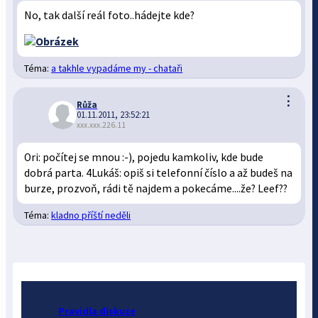
No, tak další reál foto..hádejte kde?
Téma:
a takhle vypadáme my - chataři
⋮
Růža
01.11.2011, 23:52:21
xxx.xxx.226.11
Ori: počítej se mnou :-), pojedu kamkoliv, kde bude
dobrá parta. 4Lukáš: opiš si telefonní číslo a až budeš na
burze, prozvoň, rádi tě najdem a pokecáme....že? Leef??
Téma:
kladno příští neděli
Pravidla diskuze