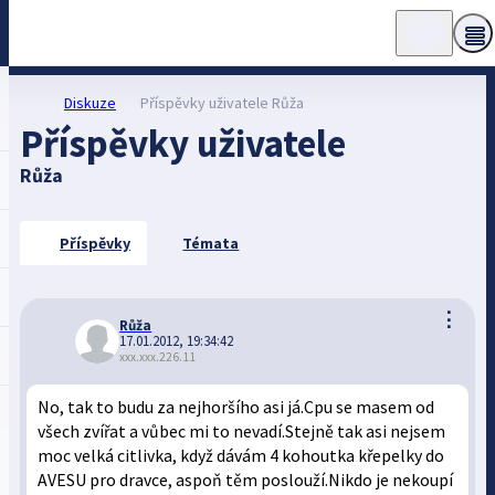
Diskuze
Příspěvky uživatele Růža
Příspěvky uživatele
Růža
Příspěvky
Témata
⋮
Růža
17.01.2012, 19:34:42
xxx.xxx.226.11
No, tak to budu za nejhoršího asi já.Cpu se masem od
všech zvířat a vůbec mi to nevadí.Stejně tak asi nejsem
moc velká citlivka, když dávám 4 kohoutka křepelky do
AVESU pro dravce, aspoň těm poslouží.Nikdo je nekoupí