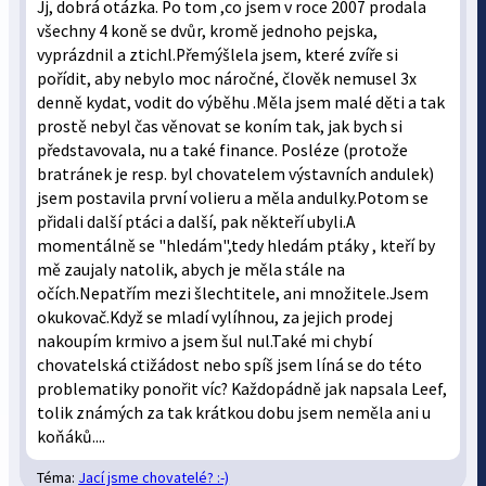
Jj, dobrá otázka. Po tom ,co jsem v roce 2007 prodala
všechny 4 koně se dvůr, kromě jednoho pejska,
vyprázdnil a ztichl.Přemýšlela jsem, které zvíře si
pořídit, aby nebylo moc náročné, člověk nemusel 3x
denně kydat, vodit do výběhu .Měla jsem malé děti a tak
prostě nebyl čas věnovat se koním tak, jak bych si
představovala, nu a také finance. Posléze (protože
bratránek je resp. byl chovatelem výstavních andulek)
jsem postavila první volieru a měla andulky.Potom se
přidali další ptáci a další, pak někteří ubyli.A
momentálně se "hledám",tedy hledám ptáky , kteří by
mě zaujaly natolik, abych je měla stále na
očích.Nepatřím mezi šlechtitele, ani množitele.Jsem
okukovač.Když se mladí vylíhnou, za jejich prodej
nakoupím krmivo a jsem šul nul.Také mi chybí
chovatelská ctižádost nebo spíš jsem líná se do této
problematiky ponořit víc? Každopádně jak napsala Leef,
tolik známých za tak krátkou dobu jsem neměla ani u
koňáků....
Téma:
Jací jsme chovatelé? :-)