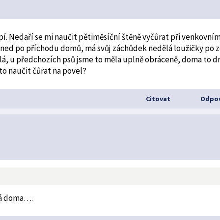
í. Nedaří se mi naučit pětiměsíční štěně vyčůrat při venkovní
to hned po příchodu domů, má svůj záchůdek nedělá loužičky po 
ělá, u předchozích psů jsme to měla uplně obráceně, doma to dr
 to naučit čůrat na povel?
Citovat
Odpov
8
má doma….