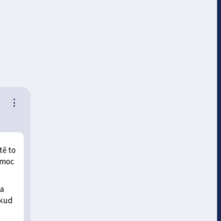
⋮
tě to
k moc
 a
okud