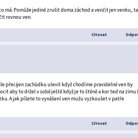
co má. Pomůže jedině zrušit doma záchod a venčit jen venku, t
čit rovnou ven.
Citovat
Odpov
ale přecijen zachůdku ulevit když chodíme pravidelně ven by
cit aby to držel v sobě ještě když je to štěně a kor teď na zimu
ku. A jak píšete to vynášení ven mužu vyzkoušet v patře
Citovat
Odpov