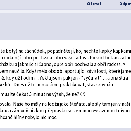
Citovat
Odpov
ejte boty) na záchůdek, popadněte jí/ho, nechte kapky kapkami
m dokončí, obří pochvala, obří vaše radost. Pokud to tam zatne
házku a jakmile si čapne, opět obří pochvala a obří radost. A
vem naučila. Když měla období aportující závislosti, které jsm
, kdy už hodím… řekla jsem pak jen - “vyčurat” …a ona šla a
e hře. Dnes už to nemusíme praktikovat, stav srovnán.
musíte čekat 5 minut na výtah, že ne? 🙄
vala. Naše ho měly na lodžii jako štěňata, ale šly tam jen v naší
elkou a zároveň nízkou přepravku se zeminou vysázenou trávou
hcané hlíny nebylo nic moc.