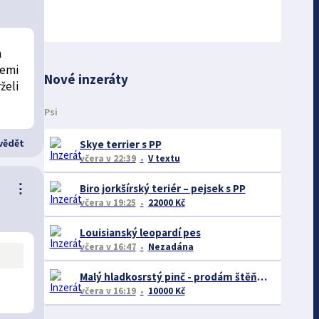
m
zemi
Nové inzeráty
želi
Psi
ědět
Skye terrier s PP
včera
v 22:39
V textu
⋮
Biro jorkšírský teriér – pejsek s PP
včera
v 19:25
22000 Kč
Louisianský leopardí pes
včera
v 16:47
Nezadána
Malý hladkosrstý pinč - prodám štěňátka bez pp
včera
v 16:19
10000 Kč