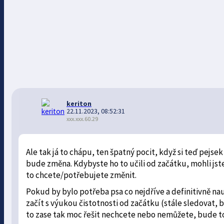
keriton
22.11.2023, 08:52:31
xxx.xxx.60.29
Ale tak já to chápu, ten špatný pocit, když si teď pejse
bude změna. Kdybyste ho to učili od začátku, mohli jste 
to chcete/potřebujete změnit.
Pokud by bylo potřeba psa co nejdříve a definitivně nau
začít s výukou čistotnosti od začátku (stále sledovat, 
to zase tak moc řešit nechcete nebo nemůžete, bude to