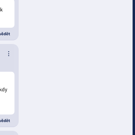
ak
ědět
⋮
 kdy
ědět