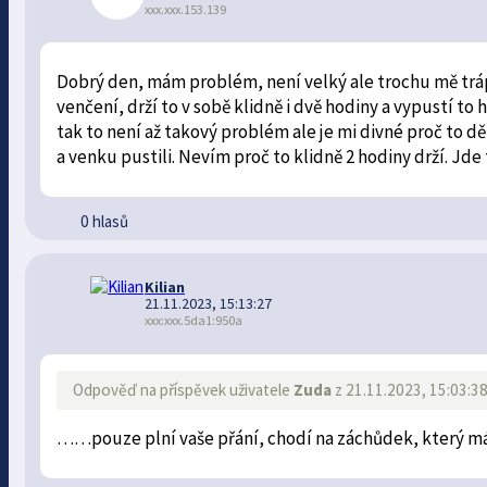
xxx.xxx.153.139
Dobrý den, mám problém, není velký ale trochu mě tráp
venčení, drží to v sobě klidně i dvě hodiny a vypustí 
tak to není až takový problém ale je mi divné proč to d
a venku pustili. Nevím proč to klidně 2 hodiny drží. Jde
0 hlasů
Kilian
21.11.2023, 15:13:27
xxx:xxx.5da1:950a
Odpověď na příspěvek uživatele
Zuda
z 21.11.2023, 15:03:3
……pouze plní vaše přání, chodí na záchůdek, který 