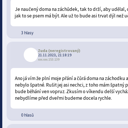
Je naučený doma na záchůdek, tak to drží, aby udělal, 
jak to se psem má být. Ale už to bude asi trvat dýl než u
3 hlasy
Zuda
(neregistrovaný)
21.11.2023, 21:18:19
xxx.xxx.153.139
Ano já vím že plní moje přání a čůrá doma na záchodku 
nebylo špatné. Rušit jej asi nechci, z toho mám špatný po
bude běhání ven vopruz. Zkusím o víkendu delší vycház
nebydlíme před dveřmi budeme docela rychle.
0 hlasů