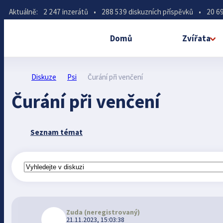
Aktuálně:
2 247 inzerátů
•
288 539 diskuzních příspěvků
•
20 69
Domů
Zvířata
Diskuze
Psi
Čurání při venčení
Čurání při venčení
Seznam témat
Zuda
(neregistrovaný)
21.11.2023, 15:03:38