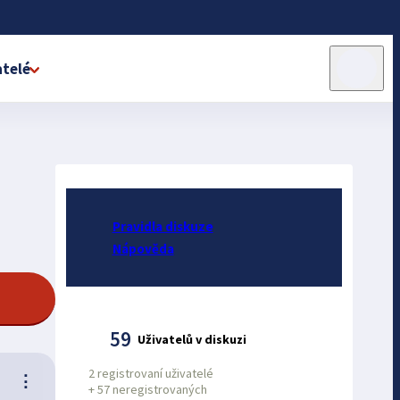
telé
Pravidla diskuze
Nápověda
59
Uživatelů v diskuzi
2 registrovaní uživatelé
⋮
+
57 neregistrovaných