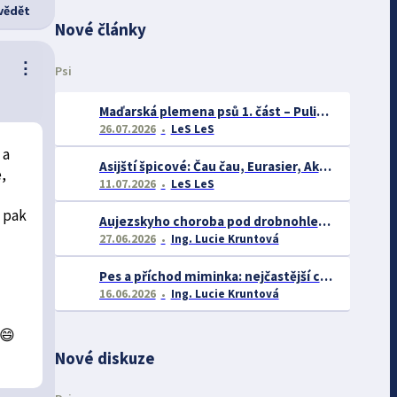
ědět
Nové články
⋮
Psi
Maďarská plemena psů 1. část – Puli, Komondor
26.07.2026
LeS LeS
 a
Asijští špicové: Čau čau, Eurasier, Akita inu a další
,
11.07.2026
LeS LeS
e pak
Aujezskyho choroba pod drobnohledem: proč se o ní nyní mluví více než dříve
27.06.2026
Ing. Lucie Kruntová
Pes a příchod miminka: nejčastější chyby majitelů a jak se jim vyhnout
16.06.2026
Ing. Lucie Kruntová
 😄
Nové diskuze