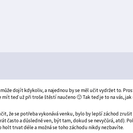
k může dojít kdykoliv, a najednou by se měl učit vydržet to. Pros
mít teď už při troše štěstí naučeno 🙂 Tak teď je to na vás, ja
čit, že se potřeba vykonává venku, bylo by lepší záchod zrušit
brát často a důsledně ven, být tam, dokud se nevyčůrá, atd). P
 holt trvat déle a možná se toho záchodu nikdy nezbavíte.