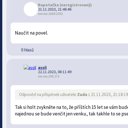
Rapotačka
(neregistrovaný)
21.11.2023, 21:46:46
xxx:xxx.1664:2052
Naučit na povel.
0 hlasů
assil
22.11.2023, 08:11:49
xxx.xxx.206.172
Odpověď na příspěvek uživatele
Zuda
z 21.11.2023, 21:18:1
Tak si holt zvykněte na to, že příštích 15 let se vám bude
najednou se bude venčit jen venku, tak takhle to se p