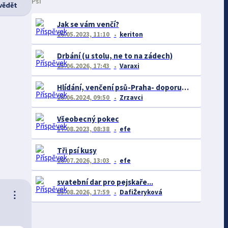
Psi
ědět
Jak se vám venčí?
26.05.2023, 11:10
keriton
Drbání (u stolu, ne to na zádech)
23.06.2026, 17:43
Varaxi
Hlídání, venčení psů-Praha- doporučení či naopak
28.06.2024, 09:50
Zrzavci
Všeobecný pokec
17.08.2023, 08:38
efe
Tři psí kusy
28.07.2026, 13:03
efe
svatební dar pro pejskaře...
03.08.2026, 17:59
DafiŽeryková
⋮