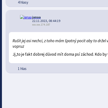
4 hlasy
janaa
22.11.2023, 08:44:19
xxx.xxx.174.187
Rušit jej asi nechci, z toho mám špatný pocit aby to držel
vopruz
Jj,to je fakt dobrej důvod mít doma psí záchod. Kdo by 
1 hlas