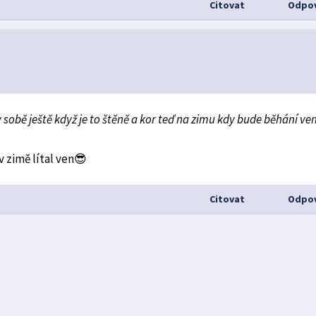
Citovat
Odpov
 v sobě ještě když je to štěně a kor teď na zimu kdy bude běhání ve
v zimě lítal ven😎
Citovat
Odpov