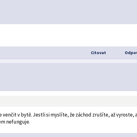
Citovat
Odpov
9
 venčit v bytě. Jestli si myslíte, že záchod zrušíte, až vyroste, 
sem nefunguje.