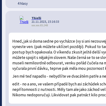
4 hlasy
Thielli
21.11.2023, 15:16:33
xxx.xxx.65.248
Hned, jak si doma sedne po vycházce (vy si ani nezouv
vyneste ven. (pak můžete uklízet později). Pokud to ta
postup bych opakovala. O víkendu zkusit ještě delší vyc
můžete spojit s nějakým slovem. Naše černá se to se slo
museli nemilosrdně odbourat, venku pořád čučela na mě
vyčurala první dávku, teprve pak měla mou pozornost k
Jen mě teď napadlo - nebydlíte ve dvacátém patře a ne
edit - no a ano, ve vašem případě bych asi záchůdek scho
nepřítomnosti z nutnosti.. Měly tam ale jako záchod v
Nikomu nedoporučuji. Likvidovat pak patnáct kilo proc