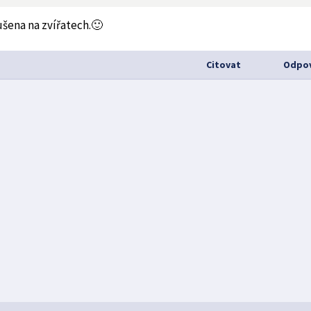
šena na zvířatech.🙂
Citovat
Odpov