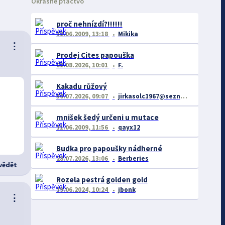
Okrasné ptactvo
proč nehnízdí?!!!!!!
12.06.2009, 13:18
Mikika
⋮
Prodej Cites papouška
02.08.2026, 10:01
F.
Kakadu růžový
30.07.2026, 09:07
jirkasolc1967@seznam
mnišek šedý určeni u mutace
11.06.2009, 11:56
qayx12
Budka pro papoušky nádherné
28.07.2026, 13:06
Berberies
ědět
Rozela pestrá golden gold
19.06.2024, 10:24
jbonk
⋮