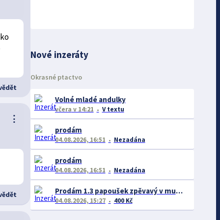
oko
é
Nové inzeráty
Okrasné ptactvo
ědět
Volné mladé andulky
včera
v 14:21
V textu
⋮
prodám
04.08.2026, 16:51
Nezadána
prodám
04.08.2026, 16:51
Nezadána
Prodám 1.3 papoušek zpěvavý v mutací oranžový opalin rok 26
ědět
04.08.2026, 15:27
400 Kč