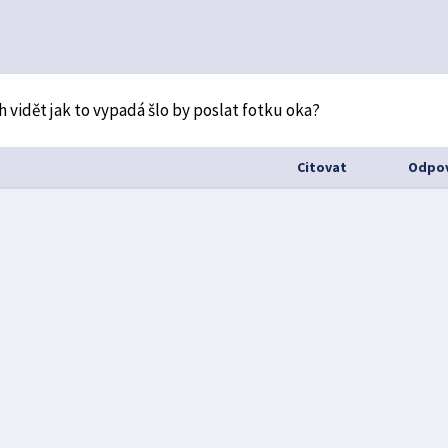
h vidět jak to vypadá šlo by poslat fotku oka?
Citovat
Odpov