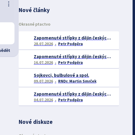
⋮
Nové články
Okrasné ptactvo
Zapomenuté střípky z dějin českých exotářů - 3.část
28.07.2026
Petr Podpěra
ědět
Zapomenuté střípky z dějin českých exotářů - 2.část
16.07.2026
Petr Podpěra
Sojkovci, bulbulové a spol.
09.07.2026
RNDr. Martin Smrček
Zapomenuté střípky z dějin českých exotářů
04.07.2026
Petr Podpěra
Nové diskuze