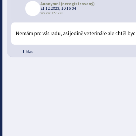
Anonymní
(neregistrovaný)
21.12.2023, 10:16:04
xxx.xxx.127.228
Nemám pro vás radu, asi jedině veterináře ale chtěl byc
1 hlas