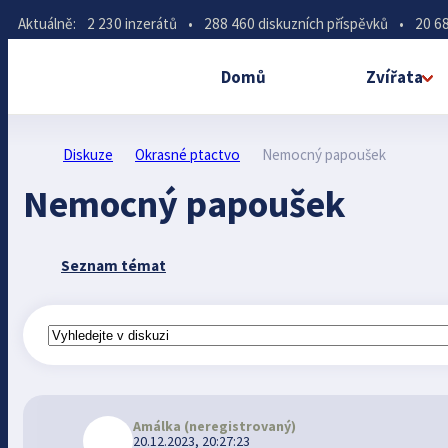
Aktuálně:
2 230 inzerátů
•
288 460 diskuzních příspěvků
•
20 68
Domů
Zvířata
Diskuze
Okrasné ptactvo
Nemocný papoušek
Nemocný papoušek
Seznam témat
Amálka
(neregistrovaný)
20.12.2023, 20:27:23