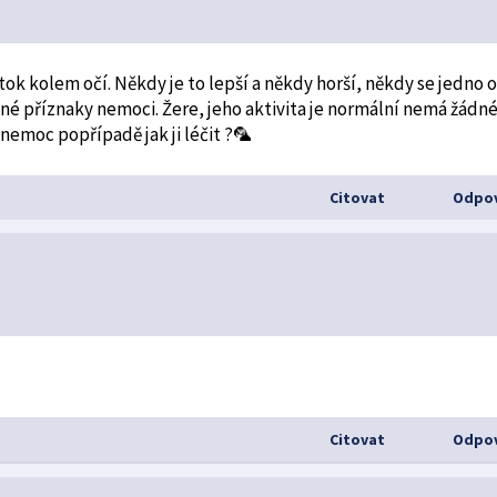
 kolem očí. Někdy je to lepší a někdy horší, někdy se jedno 
iné příznaky nemoci. Žere, jeho aktivita je normální nemá žádn
 nemoc popřípadě jak ji léčit ?🦜
Citovat
Odpov
Citovat
Odpov