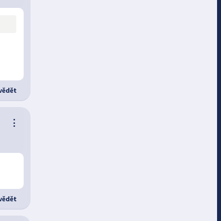
ědět
⋮
ědět