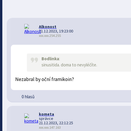
Alkonost
21.12.2023, 19:23:00
xxx.xxx.254.255
Bodlinka
:
sinusitida. doma to nevyléčíte.
Nezabral by oční framikoin?
0 hlasů
kometa
správce
21.12.2023, 22:12:25
xxx.xxx.147.163