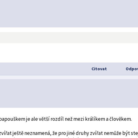
Citovat
Odpov
 papouškem je ale větší rozdíl než mezi králíkem a člověkem.
zvířat ještě neznamená, že pro jiné druhy zvířat nemůže být ste