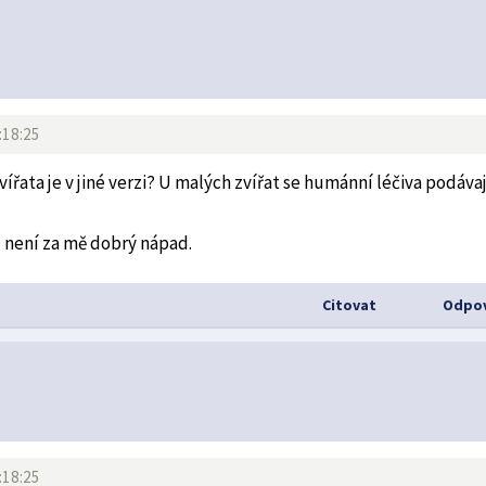
:18:25
ířata je v jiné verzi? U malých zvířat se humánní léčiva podávaj
u není za mě dobrý nápad.
Citovat
Odpov
:18:25