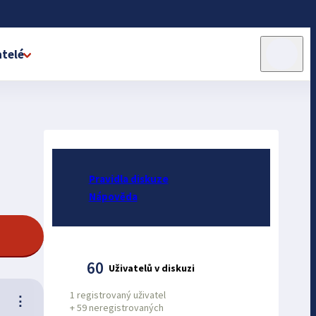
telé
Pravidla diskuze
Nápověda
60
Uživatelů v diskuzi
1 registrovaný uživatel
⋮
+
59 neregistrovaných