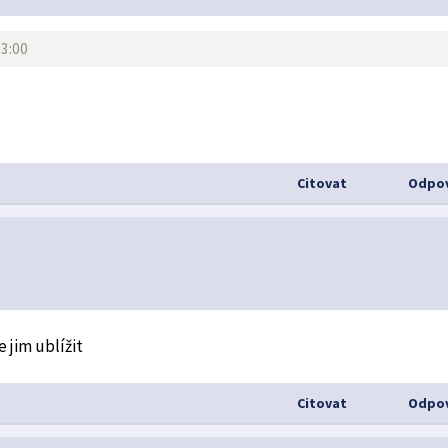
23:00
Citovat
Odpov
 jim ublížit
Citovat
Odpov