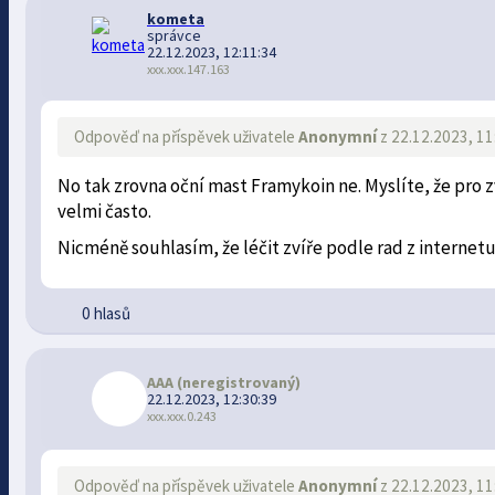
kometa
správce
22.12.2023, 12:11:34
xxx.xxx.147.163
Odpověď na příspěvek uživatele
Anonymní
z 22.12.2023, 11
No tak zrovna oční mast Framykoin ne. Myslíte, že pro zv
velmi často.
Nicméně souhlasím, že léčit zvíře podle rad z internet
0 hlasů
AAA
(neregistrovaný)
22.12.2023, 12:30:39
xxx.xxx.0.243
Odpověď na příspěvek uživatele
Anonymní
z 22.12.2023, 11