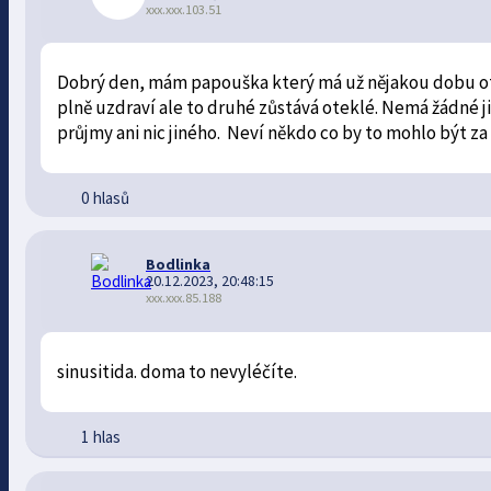
xxx.xxx.103.51
Dobrý den, mám papouška který má už nějakou dobu otok
plně uzdraví ale to druhé zůstává oteklé. Nemá žádné j
průjmy ani nic jiného. Neví někdo co by to mohlo být za
0 hlasů
Bodlinka
20.12.2023, 20:48:15
xxx.xxx.85.188
sinusitida. doma to nevyléčíte.
1 hlas