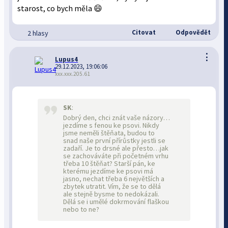
starost, co bych měla 😄
Citovat
Odpovědět
2 hlasy
⋮
Lupus4
29.12.2023, 19:06:06
xxx.xxx.205.61
SK
:
Dobrý den, chci znát vaše názory…
jezdíme s fenou ke psovi. Nikdy
jsme neměli štěňata, budou to
snad naše první přírůstky jestli se
zadaří. Je to drsné ale přesto…jak
se zachováváte při početném vrhu
třeba 10 štěňat? Starší pán, ke
kterému jezdíme ke psovi má
jasno, nechat třeba 6 největších a
zbytek utratit. Vím, že se to dělá
ale stejně bysme to nedokázali.
Dělá se i umělé dokrmování flaškou
nebo to ne?