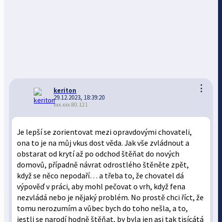
⋮
keriton
29.12.2023, 18:39:20
xxx.xxx.80.121
Je lepší se zorientovat mezi opravdovými chovateli,
ona to je na můj vkus dost věda. Jak vše zvládnout a
obstarat od krytí až po odchod štěňat do nových
domovů, případně návrat odrostlého štěněte zpět,
když se něco nepodaří… a třeba to, že chovatel dá
výpověď v práci, aby mohl pečovat o vrh, když fena
nezvládá nebo je nějaký problém. No prostě chci říct, že
tomu nerozumím a vůbec bych do toho nešla, a to,
jestli se narodí hodně štěňat, by byla jen asi tak tisícátá