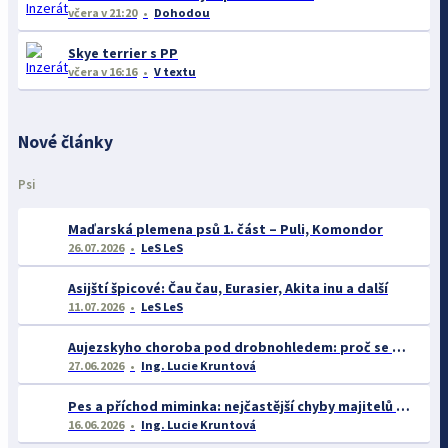
včera
v 21:20
Dohodou
Skye terrier s PP
včera
v 16:16
V textu
Nové články
Psi
Maďarská plemena psů 1. část – Puli, Komondor
26.07.2026
LeS LeS
Asijští špicové: Čau čau, Eurasier, Akita inu a další
11.07.2026
LeS LeS
Aujezskyho choroba pod drobnohledem: proč se o ní nyní mluví více než dříve
27.06.2026
Ing. Lucie Kruntová
Pes a příchod miminka: nejčastější chyby majitelů a jak se jim vyhnout
16.06.2026
Ing. Lucie Kruntová