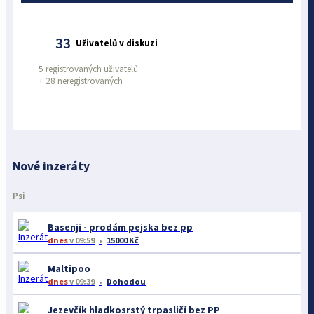
33
Uživatelů v diskuzi
5 registrovaných uživatelů
+
28 neregistrovaných
Nové inzeráty
Psi
Basenji - prodám pejska bez pp
dnes
v 09:59
15000 Kč
Maltipoo
dnes
v 09:39
Dohodou
Jezevčík hladkosrstý trpasličí bez PP