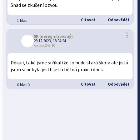
Snad se zkušení ozvou.
Citovat
Odpovědět
1 hlas
⋮
SK
(neregistrovaný)
29.12.2023, 18:34:24
xxx.xxx.247.10
Děkuji, také jsme si říkali že to bude stará škola ale jistá
jsem si nebyla jestli je to běžná praxe i dnes.
Citovat
Odpovědět
0 hlasů