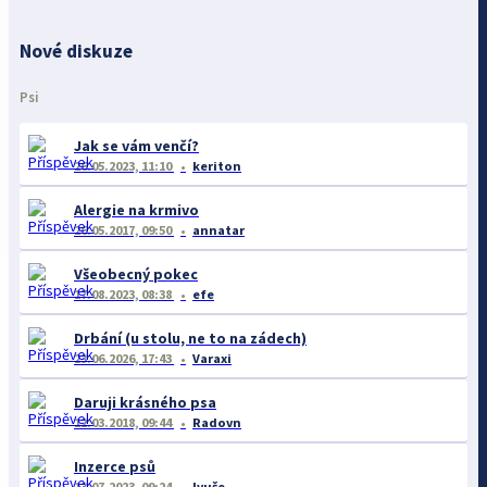
Nové diskuze
Psi
Jak se vám venčí?
26.05.2023, 11:10
keriton
Alergie na krmivo
26.05.2017, 09:50
annatar
Všeobecný pokec
17.08.2023, 08:38
efe
Drbání (u stolu, ne to na zádech)
23.06.2026, 17:43
Varaxi
Daruji krásného psa
12.03.2018, 09:44
Radovn
Inzerce psů
13.07.2023, 09:24
Ivuše