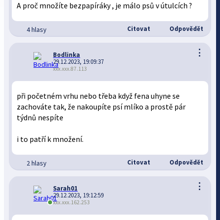
A proč množíte bezpapíráky , je málo psů v útulcích ?
Citovat
Odpovědět
4 hlasy
⋮
Bodlinka
29.12.2023, 19:09:37
xxx.xxx.87.113
při početném vrhu nebo třeba když fena uhyne se
zachováte tak, že nakoupíte psí mlíko a prostě pár
týdnů nespíte
i to patří k množení.
Citovat
Odpovědět
2 hlasy
⋮
Sarah01
29.12.2023, 19:12:59
xxx.xxx.162.253