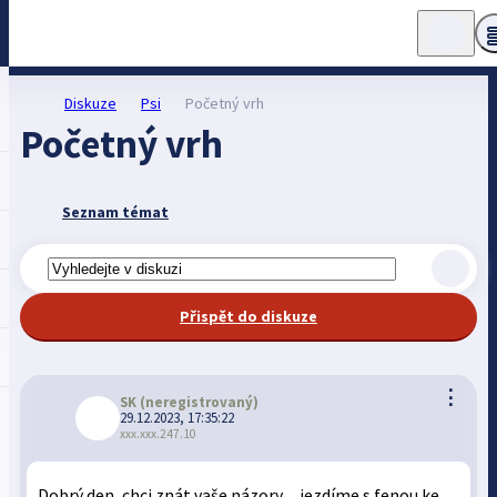
Diskuze
Psi
Početný vrh
Početný vrh
Seznam témat
Přispět do diskuze
⋮
SK
(neregistrovaný)
29.12.2023, 17:35:22
xxx.xxx.247.10
Dobrý den, chci znát vaše názory…jezdíme s fenou ke