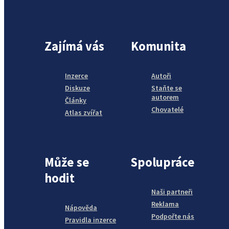
Zajímá vás
Komunita
Inzerce
Autoři
Diskuze
Staňte se
autorem
Články
Chovatelé
Atlas zvířat
Může se
Spolupráce
hodit
Naši partneři
Reklama
Nápověda
Podpořte nás
Pravidla inzerce