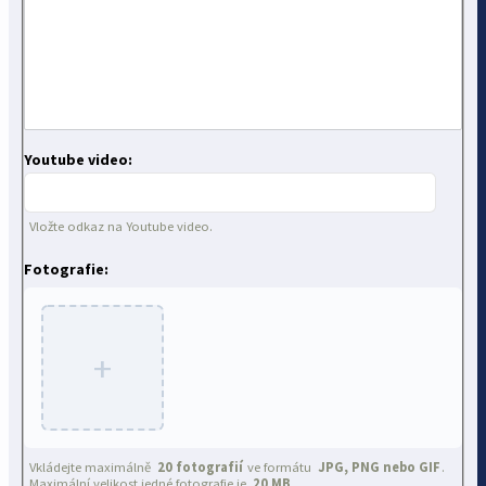
Youtube video:
Vložte odkaz na Youtube video.
Fotografie:
+
Vkládejte maximálně
20 fotografií
ve formátu
JPG, PNG nebo GIF
.
Maximální velikost jedné fotografie je
20 MB
.