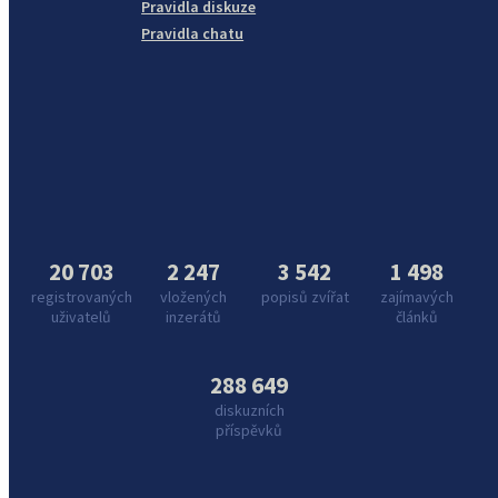
Pravidla diskuze
Pravidla chatu
20 703
2 247
3 542
1 498
registrovaných
vložených
popisů zvířat
zajímavých
uživatelů
inzerátů
článků
288 649
diskuzních
příspěvků