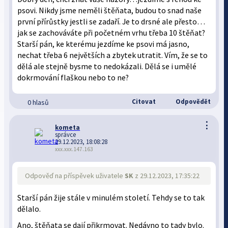
psovi. Nikdy jsme neměli štěňata, budou to snad naše
první přírůstky jestli se zadaří. Je to drsné ale přesto…
jak se zachováváte při početném vrhu třeba 10 štěňat?
Starší pán, ke kterému jezdíme ke psovi má jasno,
nechat třeba 6 největších a zbytek utratit. Vím, že se to
dělá ale stejně bysme to nedokázali. Dělá se i umělé
dokrmování flaškou nebo to ne?
Citovat
Odpovědět
0 hlasů
⋮
kometa
správce
29.12.2023, 18:08:28
xxx.xxx.147.163
Odpověď na příspěvek uživatele
SK
z 29.12.2023, 17:35:22
Starší pán žije stále v minulém století. Tehdy se to tak
dělalo.
Ano, štěňata se dají přikrmovat. Nedávno to tady bylo.