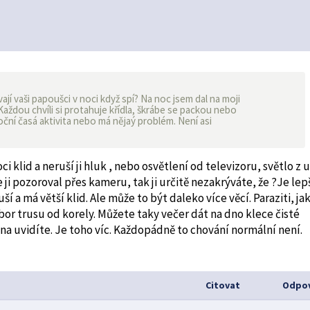
í vaši papoušci v noci když spí? Na noc jsem dal na moji
 Každou chvíli si protahuje křídla, škrábe se packou nebo
noční časá aktivita nebo má nějaý problém. Není asi
i klid a neruší ji hluk , nebo osvětlení od televizoru, světlo z u
 ji pozoroval přes kameru, tak ji určitě nezakrýváte, že ?Je lep
ší a má větší klid. Ale může to být daleko více věcí. Paraziti, ja
zbor trusu od korely. Můžete taky večer dát na dno klece čisté
a uvidíte. Je toho víc. Každopádně to chování normální není.
Citovat
Odpov