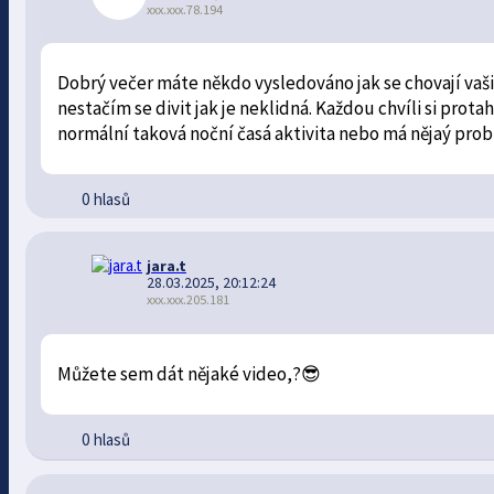
xxx.xxx.78.194
Dobrý večer máte někdo vysledováno jak se chovají vaši
nestačím se divit jak je neklidná. Každou chvíli si prota
normální taková noční časá aktivita nebo má nějaý probl
0 hlasů
jara.t
28.03.2025, 20:12:24
xxx.xxx.205.181
Můžete sem dát nějaké video,?😎
0 hlasů