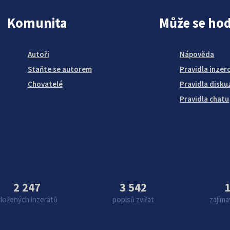
Komunita
Může se hod
Autoři
Nápověda
Staňte se autorem
Pravidla inzer
Chovatelé
Pravidla disku
Pravidla chatu
2 247
3 542
1
vložených inzerátů
popisů zvířat
zajíma