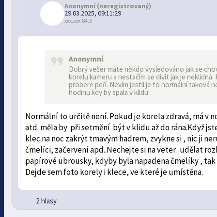
Anonymní
(neregistrovaný)
29.03.2025, 09:11:29
xxx.xxx.84.6
Anonymní
:
Dobrý večer máte někdo vysledováno jak se chovaj
korelu kameru a nestačím se divit jak je neklidná.
probere peří. Nevím jestli je to normální taková 
hodinu kdy by spala v klidu.
Normální to určitě není. Pokud je korela zdravá, má v noc
atd. měla by při setmění být v klidu až do rána.Když jste
klec na noc zakrýt tmavým hadrem, zvykne si , nic ji neru
čmelíci, začervení apd..Nechejte si na veter. udělat ro
papírové ubrousky, kdyby byla napadena čmelíky , tak n
Dejde sem foto korely i klece, ve které je umístěna.
2 hlasy