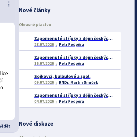
⋮
Nové články
Okrasné ptactvo
Zapomenuté střípky z dějin českých exotářů - 3.část
28.07.2026
Petr Podpěra
Zapomenuté střípky z dějin českých exotářů - 2.část
16.07.2026
Petr Podpěra
lice
Sojkovci, bulbulové a spol.
ší
09.07.2026
RNDr. Martin Smrček
ko
Zapomenuté střípky z dějin českých exotářů
04.07.2026
Petr Podpěra
Nové diskuze
ědět