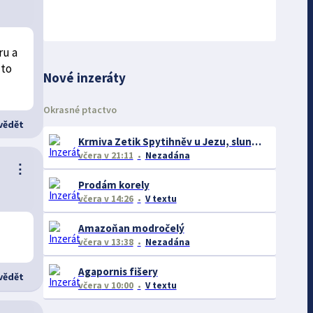
ru a
 to
Nové inzeráty
Okrasné ptactvo
ědět
Krmiva Zetik Spytihněv u Jezu, slunečnice černá 19kc/kg Akce na Avicentru Avest I na burze
včera
v 21:11
Nezadána
⋮
Prodám korely
včera
v 14:26
V textu
Amazoňan modročelý
včera
v 13:38
Nezadána
Agapornis fišery
ědět
včera
v 10:00
V textu