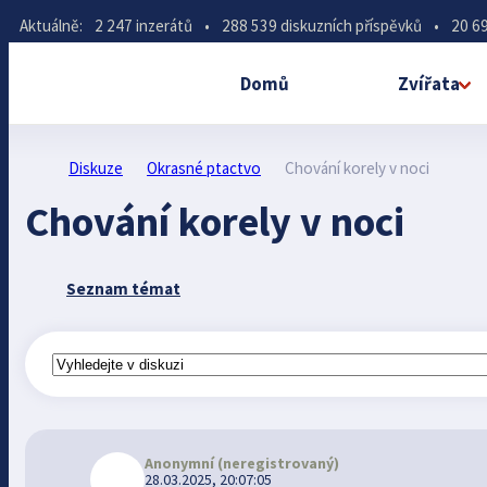
Aktuálně:
2 247 inzerátů
•
288 539 diskuzních příspěvků
•
20 69
Domů
Zvířata
Diskuze
Okrasné ptactvo
Chování korely v noci
Chování korely v noci
Seznam témat
Anonymní
(neregistrovaný)
28.03.2025, 20:07:05