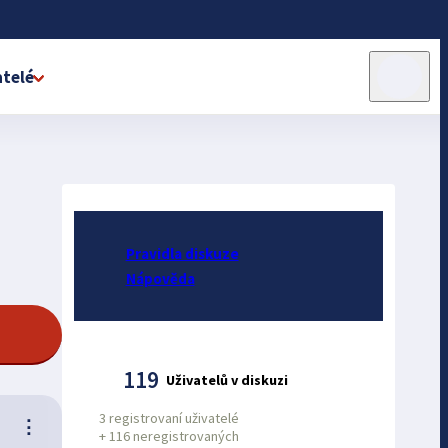
telé
Pravidla diskuze
Nápověda
119
Uživatelů v diskuzi
3 registrovaní uživatelé
⋮
+
116 neregistrovaných