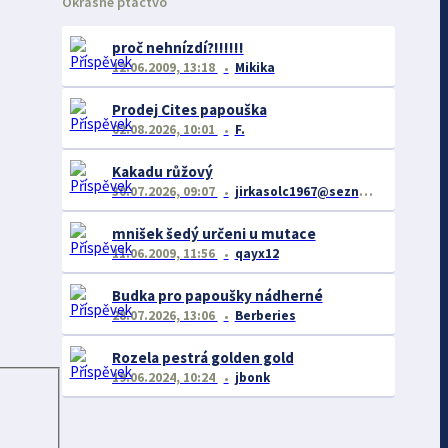
Okrasné ptactvo
proč nehnízdí?!!!!!!
12.06.2009, 13:18
Mikika
Prodej Cites papouška
02.08.2026, 10:01
F.
Kakadu růžový
30.07.2026, 09:07
jirkasolc1967@seznam
mnišek šedý určeni u mutace
11.06.2009, 11:56
qayx12
Budka pro papoušky nádherné
28.07.2026, 13:06
Berberies
Rozela pestrá golden gold
19.06.2024, 10:24
jbonk