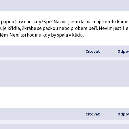
 papoušci v noci když spí? Na noc jsem dal na moji korelu kame
huje křídla, škrábe se packou nebo probere peří. Nevím jestli je
ém. Není asi hodinu kdy by spala v klidu.
Citovat
Odpov
Citovat
Odpov