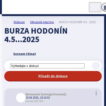
Diskuze
Okrasné ptactvo
BURZA HODONÍN 4.5...2025
BURZA HODONÍN
4.5...2025
Seznam témat
Přispět do diskuze
⋮
Anonymní
(neregistrovaný)
29.04.2025, 10:10:01
xxx.xxx.161.103