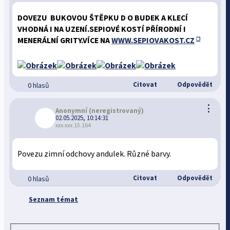
DOVEZU BUKOVOU ŠTĚPKU D O BUDEK A KLECÍ
VHODNÁ I NA UZENÍ.SEPIOVÉ KOSTÍ PŘÍRODNÍ I
MENERÁLNÍ GRITY.VÍCE NA
WWW.SEPIOVAKOST.CZ
Citovat
Odpovědět
0 hlasů
⋮
Anonymní
(neregistrovaný)
02.05.2025, 10:14:31
xxx.xxx.15.164
Povezu zimní odchovy andulek. Různé barvy.
Citovat
Odpovědět
0 hlasů
Seznam témat