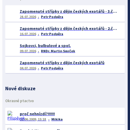
Zapomenuté střípky z dějin českých exotářů - 3.část
28.07.2026
Petr Podpěra
Zapomenuté střípky z dějin českých exotářů - 2.část
16.07.2026
Petr Podpěra
Sojkovci, bulbulové a spol.
09.07.2026
RNDr. Martin Smrček
Zapomenuté střípky z dějin českých exotářů
04.07.2026
Petr Podpěra
Nové diskuze
Okrasné ptactvo
proč nehnízdí?!!!!!!
12.06.2009, 13:18
Mikika