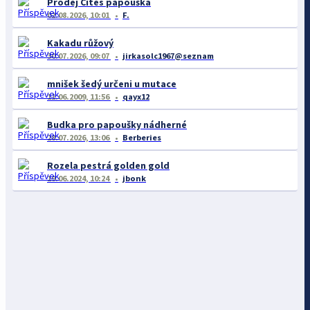
Prodej Cites papouška
02.08.2026, 10:01
F.
Kakadu růžový
30.07.2026, 09:07
jirkasolc1967@seznam
mnišek šedý určeni u mutace
11.06.2009, 11:56
qayx12
Budka pro papoušky nádherné
28.07.2026, 13:06
Berberies
Rozela pestrá golden gold
19.06.2024, 10:24
jbonk