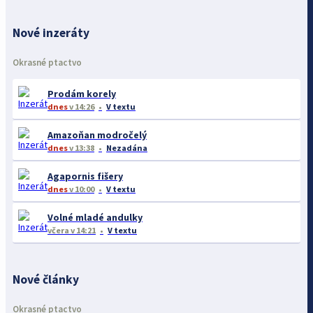
Nové inzeráty
Okrasné ptactvo
Prodám korely
dnes
v 14:26
V textu
Amazoňan modročelý
dnes
v 13:38
Nezadána
Agapornis fišery
dnes
v 10:00
V textu
Volné mladé andulky
včera
v 14:21
V textu
Nové články
Okrasné ptactvo