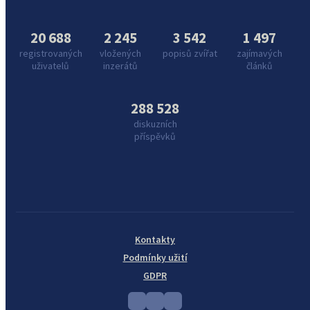
20 688
2 245
3 542
1 497
registrovaných
vložených
popisů zvířat
zajímavých
uživatelů
inzerátů
článků
288 528
diskuzních
příspěvků
Kontakty
Podmínky užití
GDPR