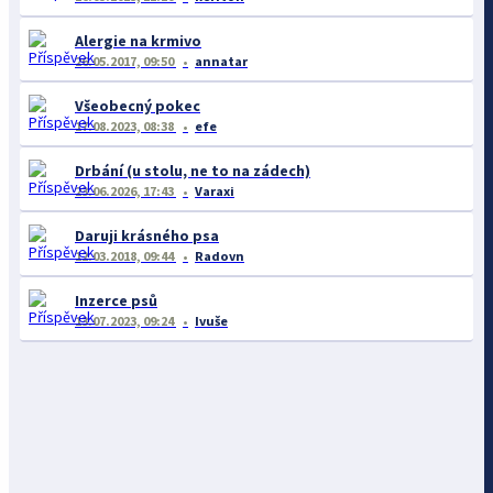
Alergie na krmivo
26.05.2017, 09:50
annatar
Všeobecný pokec
17.08.2023, 08:38
efe
Drbání (u stolu, ne to na zádech)
23.06.2026, 17:43
Varaxi
Daruji krásného psa
12.03.2018, 09:44
Radovn
Inzerce psů
13.07.2023, 09:24
Ivuše