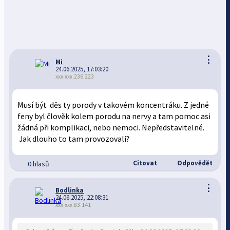
⋮
Mi
24.06.2025, 17:03:20
xxx.xxx.236.223
Musí být děs ty porody v takovém koncentráku. Z jedné
feny byl člověk kolem porodu na nervy a tam pomoc asi
žádná při komplikaci, nebo nemoci. Nepředstavitelné.
Jak dlouho to tam provozovali?
Citovat
Odpovědět
0 hlasů
⋮
Bodlinka
24.06.2025, 22:08:31
xxx.xxx.83.141