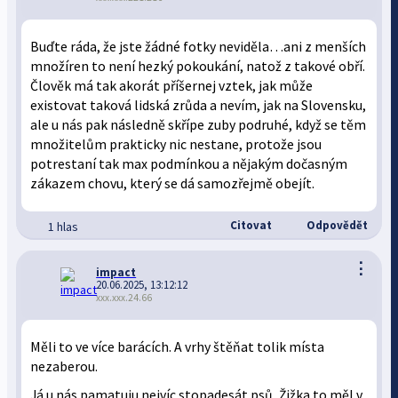
Buďte ráda, že jste žádné fotky neviděla…ani z menších
množíren to není hezký pokoukání, natož z takové obří.
Člověk má tak akorát příšernej vztek, jak může
existovat taková lidská zrůda a nevím, jak na Slovensku,
ale u nás pak následně skřípe zuby podruhé, když se těm
množitelům prakticky nic nestane, protože jsou
potrestaní tak max podmínkou a nějakým dočasným
zákazem chovu, který se dá samozřejmě obejít.
Citovat
Odpovědět
1 hlas
⋮
impact
20.06.2025, 13:12:12
xxx.xxx.24.66
Měli to ve více barácích. A vrhy štěňat tolik místa
nezaberou.
Já u nás pamatuju nejvíc stopadesát psů, Žižka to měl v