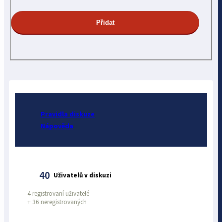
Pravidla diskuze
Nápověda
40
Uživatelů v diskuzi
4 registrovaní uživatelé
+
36 neregistrovaných