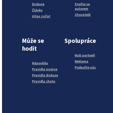
Diskuze
Staňte se
autorem
Články
Chovatelé
Atlas zvířat
Může se
Spolupráce
hodit
Naši partneři
Reklama
Nápověda
Podpořte nás
Pravidla inzerce
Pravidla diskuze
Pravidla chatu