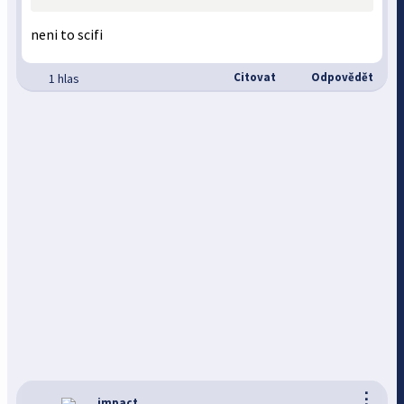
neni to scifi
Citovat
Odpovědět
1 hlas
⋮
impact