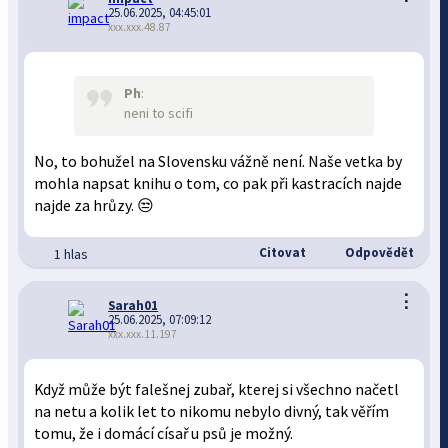
25.06.2025, 04:45:01
xxx.xxx.48.87
Ph
:
neni to scifi
No, to bohužel na Slovensku vážně není. Naše vetka by
mohla napsat knihu o tom, co pak při kastracích najde
najde za hrůzy. 😒
Citovat
Odpovědět
1 hlas
⋮
Sarah01
25.06.2025, 07:09:12
xxx.xxx.11.197
Když může být falešnej zubař, kterej si všechno načetl
na netu a kolik let to nikomu nebylo divný, tak věřím
tomu, že i domácí císař u psů je možný.