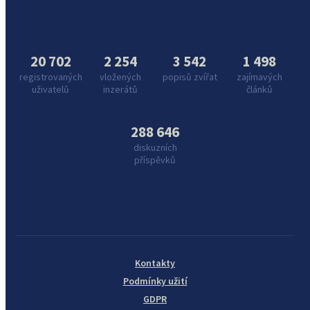
20 702
2 254
3 542
1 498
registrovaných
vložených
popisů zvířat
zajímavých
uživatelů
inzerátů
článků
288 646
diskuzních
příspěvků
Kontakty
Podmínky užití
GDPR