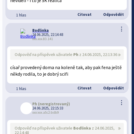
nevideli - i to je SK realita
Citovat
Odpovědět
1 hlas
⋮
Bodlinka
24.06.2025, 22:14:48
xxx.xxx.83.141
»
Odpověď na příspěvek uživatele
Ph
z 24.06.2025, 22:13:36
císař provedený doma na koleně tak, aby pak fena ještě
někdy rodila, to je dobrý scifi
Citovat
Odpovědět
1 hlas
⋮
Ph
(neregistrovaný)
24.06.2025, 22:15:33
xxx:xxx.a5c2:bdb9
»
Odpověď na příspěvek uživatele
Bodlinka
z 24.06.2025,
22:14:48