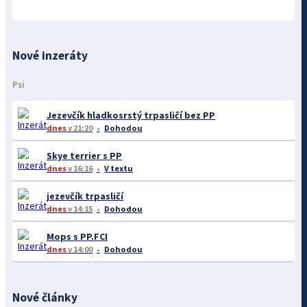
Nové inzeráty
Psi
Jezevčík hladkosrstý trpasličí bez PP
dnes
v 21:20
Dohodou
Skye terrier s PP
dnes
v 16:16
V textu
jezevčík trpasličí
dnes
v 14:15
Dohodou
Mops s PP.FCI
dnes
v 14:00
Dohodou
Nové články