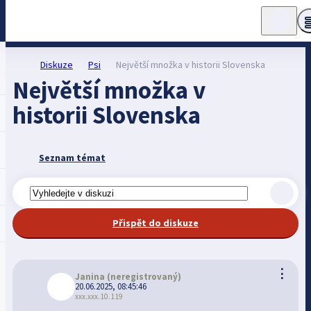
Diskuze
Psi
Největší množka v historii Slovenska
Největší množka v
historii Slovenska
Seznam témat
Přispět do diskuze
⋮
Janina
(neregistrovaný)
20.06.2025, 08:45:46
xxx.xxx.10.119