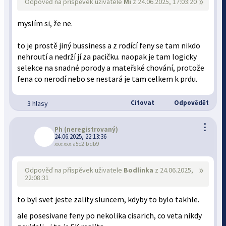
»
Odpověď na příspěvek uživatele
Mi
z 24.06.2025, 17:03:20
myslím si, že ne.
to je prostě jiný bussiness a z rodící feny se tam nikdo
nehroutí a nedrží jí za pacičku. naopak je tam logicky
selekce na snadné porody a mateřské chování, protože
fena co nerodí nebo se nestará je tam celkem k prdu.
Citovat
Odpovědět
3 hlasy
⋮
Ph
(neregistrovaný)
24.06.2025, 22:13:36
xxx:xxx.a5c2:bdb9
»
Odpověď na příspěvek uživatele
Bodlinka
z 24.06.2025,
22:08:31
to byl svet jeste zality sluncem, kdyby to bylo takhle.
ale posesivane feny po nekolika cisarich, co veta nikdy