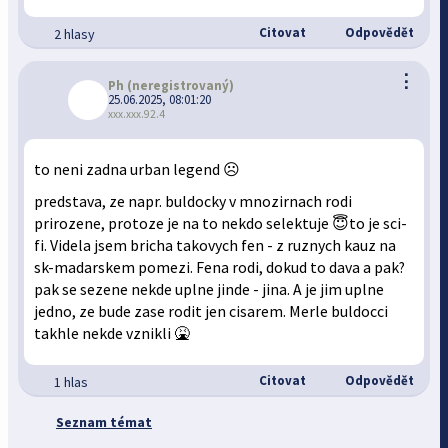
Citovat
Odpovědět
2 hlasy
⋮
Ph
(neregistrovaný)
25.06.2025, 08:01:20
xxx.xxx.92.4
to neni zadna urban legend ☹️
predstava, ze napr. buldocky v mnozirnach rodi
prirozene, protoze je na to nekdo selektuje 😇to je sci-
fi. Videla jsem bricha takovych fen - z ruznych kauz na
sk-madarskem pomezi. Fena rodi, dokud to dava a pak?
pak se sezene nekde uplne jinde - jina. A je jim uplne
jedno, ze bude zase rodit jen cisarem. Merle buldocci
takhle nekde vznikli 🤮
Citovat
Odpovědět
1 hlas
Seznam témat