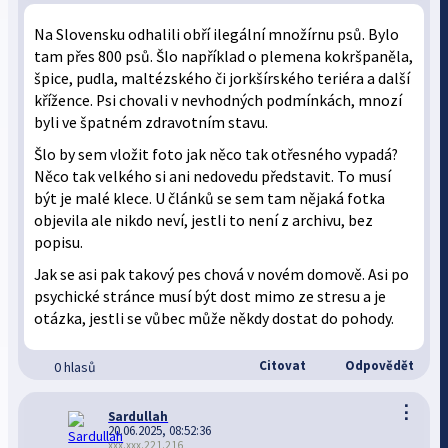
Na Slovensku odhalili obří ilegální množírnu psů. Bylo
tam přes 800 psů. Šlo například o plemena kokršpaněla,
špice, pudla, maltézského či jorkšírského teriéra a další
křížence. Psi chovali v nevhodných podmínkách, mnozí
byli ve špatném zdravotním stavu.
Šlo by sem vložit foto jak něco tak otřesného vypadá?
Něco tak velkého si ani nedovedu představit. To musí
být je malé klece. U článků se sem tam nějaká fotka
objevila ale nikdo neví, jestli to není z archivu, bez
popisu.
Jak se asi pak takový pes chová v novém domově. Asi po
psychické stránce musí být dost mimo ze stresu a je
otázka, jestli se vůbec může někdy dostat do pohody.
Citovat
Odpovědět
0 hlasů
⋮
Sardullah
20.06.2025, 08:52:36
xxx.xxx.221.216