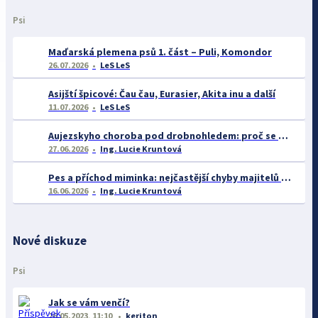
Psi
Maďarská plemena psů 1. část – Puli, Komondor
26.07.2026
LeS LeS
Asijští špicové: Čau čau, Eurasier, Akita inu a další
11.07.2026
LeS LeS
Aujezskyho choroba pod drobnohledem: proč se o ní nyní mluví více než dříve
27.06.2026
Ing. Lucie Kruntová
Pes a příchod miminka: nejčastější chyby majitelů a jak se jim vyhnout
16.06.2026
Ing. Lucie Kruntová
Nové diskuze
Psi
Jak se vám venčí?
26.05.2023, 11:10
keriton