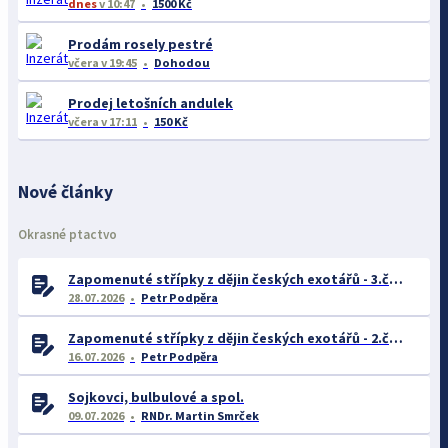
dnes
v 10:47
1500 Kč
Prodám rosely pestré
včera
v 19:45
Dohodou
Prodej letošních andulek
včera
v 17:11
150 Kč
Nové články
Okrasné ptactvo
Zapomenuté střípky z dějin českých exotářů - 3.část
28.07.2026
Petr Podpěra
Zapomenuté střípky z dějin českých exotářů - 2.část
16.07.2026
Petr Podpěra
Sojkovci, bulbulové a spol.
09.07.2026
RNDr. Martin Smrček