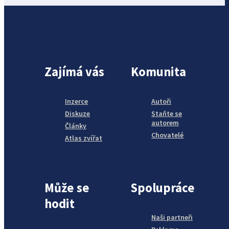
Zajímá vás
Komunita
Inzerce
Autoři
Diskuze
Staňte se
autorem
Články
Chovatelé
Atlas zvířat
Může se
Spolupráce
hodit
Naši partneři