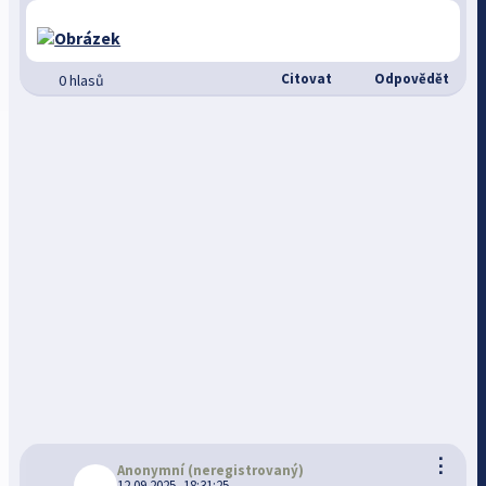
Citovat
Odpovědět
0 hlasů
⋮
Anonymní
(neregistrovaný)
12.09.2025, 18:31:25