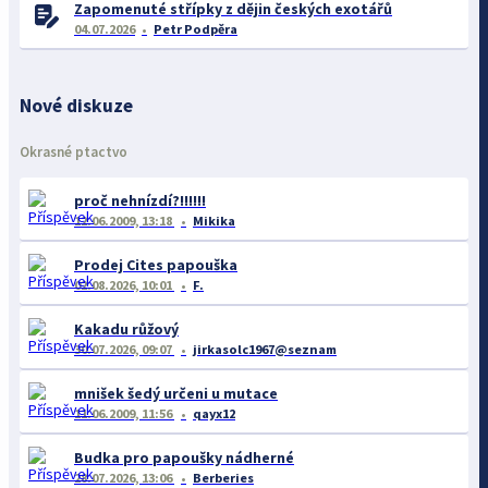
Zapomenuté střípky z dějin českých exotářů
04.07.2026
Petr Podpěra
Nové diskuze
Okrasné ptactvo
proč nehnízdí?!!!!!!
12.06.2009, 13:18
Mikika
Prodej Cites papouška
02.08.2026, 10:01
F.
Kakadu růžový
30.07.2026, 09:07
jirkasolc1967@seznam
mnišek šedý určeni u mutace
11.06.2009, 11:56
qayx12
Budka pro papoušky nádherné
28.07.2026, 13:06
Berberies