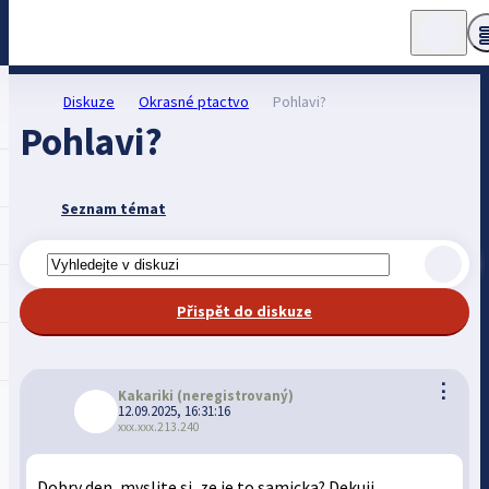
Diskuze
Okrasné ptactvo
Pohlavi?
Pohlavi?
Seznam témat
Přispět do diskuze
⋮
Kakariki
(neregistrovaný)
12.09.2025, 16:31:16
xxx.xxx.213.240
Dobry den, myslite si, ze je to samicka? Dekuji