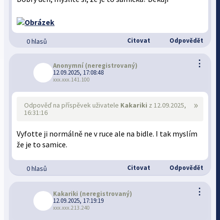
Citovat
Odpovědět
0 hlasů
⋮
Anonymní
(neregistrovaný)
12.09.2025, 17:08:48
xxx.xxx.141.100
»
Odpověď na příspěvek uživatele
Kakariki
z 12.09.2025,
16:31:16
Vyfotte ji normálně ne v ruce ale na bidle. I tak myslím
že je to samice.
Citovat
Odpovědět
0 hlasů
⋮
Kakariki
(neregistrovaný)
12.09.2025, 17:19:19
xxx.xxx.213.240