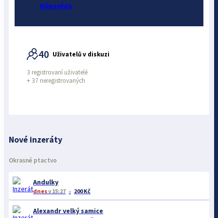
Nápověda
40
Uživatelů v diskuzi
3 registrovaní uživatelé
+
37 neregistrovaných
Nové inzeráty
Okrasné ptactvo
Andulky
dnes
v 15:27
200 Kč
Alexandr velký samice