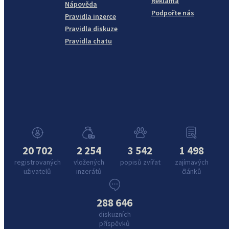
Reklama
Nápověda
Podpořte nás
Pravidla inzerce
Pravidla diskuze
Pravidla chatu
20 702
2 254
3 542
1 498
registrovaných
vložených
popisů zvířat
zajímavých
uživatelů
inzerátů
článků
288 646
diskuzních
příspěvků