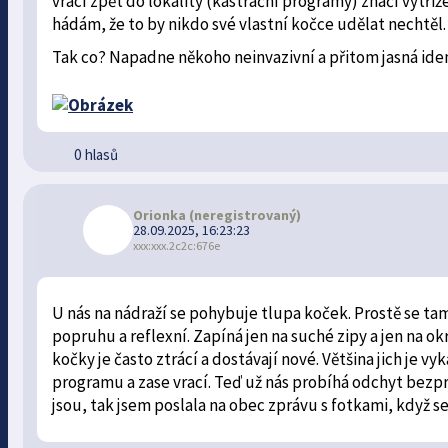
vrací zpět do lokality (kastrační programy) značí vytř
hádám, že to by nikdo své vlastní kočce udělat nechtěl
Tak co? Napadne někoho neinvazivní a přitom jasná ide
0 hlasů
Orionka
(neregistrovaný)
28.09.2025, 16:23:23
xxx:xxx.2c2c:676e
U nás na nádraží se pohybuje tlupa koček. Prostě se ta
popruhu a reflexní. Zapíná jen na suché zipy a jen na ok
kočky je často ztrácí a dostávají nové. Většina jich je 
programu a zase vrací. Teď už nás probíhá odchyt bezp
jsou, tak jsem poslala na obec zprávu s fotkami, když se 