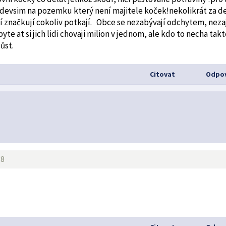
redevsim na pozemku který není majitele koček!nekolikrát za d
očí značkují cokoliv potkají. Obce se nezabývají odchytem, nez
te at si jich lidi chovaji milion v jednom, ale kdo to necha tak
ůst.
Citovat
Odpov
28