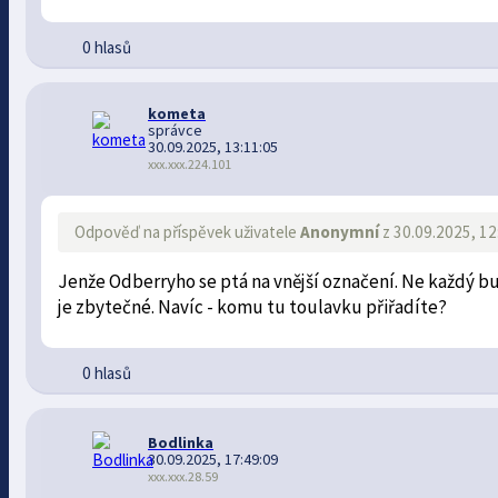
0 hlasů
kometa
správce
30.09.2025, 13:11:05
xxx.xxx.224.101
Odpověď na příspěvek uživatele
Anonymní
z 30.09.2025, 12
Jenže Odberryho se ptá na vnější označení. Ne každý bu
je zbytečné. Navíc - komu tu toulavku přiřadíte?
0 hlasů
Bodlinka
30.09.2025, 17:49:09
xxx.xxx.28.59