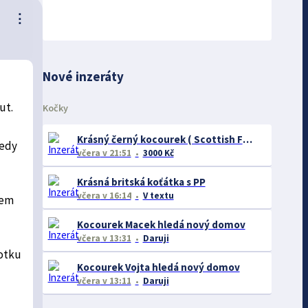
⋮
Nové inzeráty
ut.
Kočky
Krásný černý kocourek ( Scottish Fold ) 4 měsíce
tedy
včera
v 21:51
3000 Kč
Krásná britská koťátka s PP
včera
v 16:14
V textu
sem
Kocourek Macek hledá nový domov
včera
v 13:31
Daruji
fotku
Kocourek Vojta hledá nový domov
včera
v 13:11
Daruji