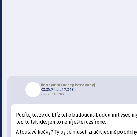
Anonymní
(neregistrovaný)
30.09.2025, 12:34:02
xxx.xxx.110.206
Počítejte, že do blízkého budoucna budou mít všechny 
teď to tak jde, jen to není ještě rozšířené.
A toulavé kočky? Ty by se museli značit jedině po odchy