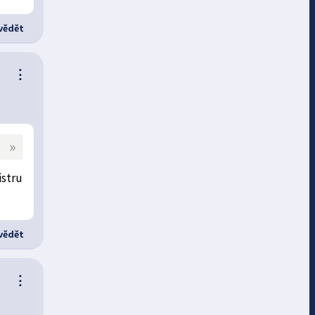
ědět
⋮
»
istru
ědět
⋮