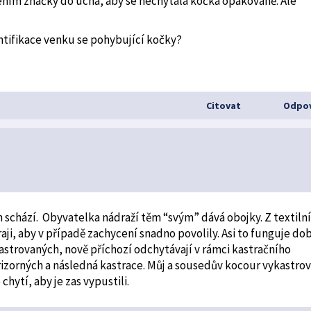
ižením značky do ucha, aby se nechytala kočka opakovaně. Ale
.
ntifikace venku se pohybující kočky?
Citovat
Odpov
m schází. Obyvatelka nádraží těm “svým” dává obojky. Z textiln
raji, aby v případě zachycení snadno povolily. Asi to funguje do
vykastrovaných, nově příchozí odchytávají v rámci kastračního
rizorných a následná kastrace. Můj a sousedův kocour vykastrov
chytí, aby je zas vypustili.