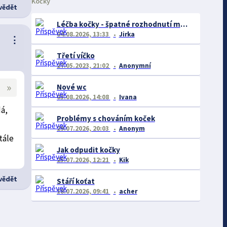
Kočky
ědět
Léčba kočky - špatné rozhodnutí majitele
04.08.2026, 13:33
Jirka
⋮
Třetí víčko
27.05.2023, 21:02
Anonymní
»
Nové wc
03.08.2026, 14:08
Ivana
dá,
Problémy s chováním koček
29.07.2026, 20:03
Anonym
tále
Jak odpudit kočky
25.07.2026, 12:21
Kik
ědět
Stáří koťat
18.07.2026, 09:41
acher