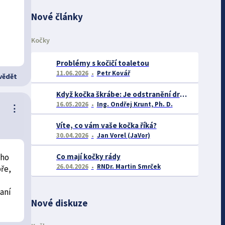
Nové články
Kočky
Problémy s kočičí toaletou
11.06.2026
Petr Kovář
ědět
Když kočka škrábe: Je odstranění drápů opravdu řešením? A co říká věda o chování takových koček?
16.05.2026
Ing. Ondřej Krunt, Ph. D.
⋮
Víte, co vám vaše kočka říká?
30.04.2026
Jan Vorel (JaVor)
ího
Co mají kočky rády
26.04.2026
RNDr. Martin Smrček
bře,
aní
Nové diskuze