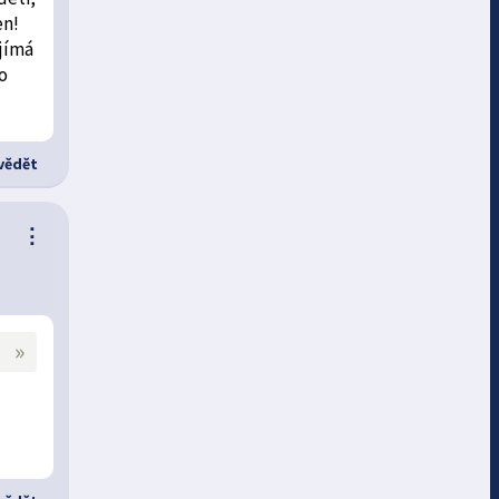
en!
ajímá
to
ědět
⋮
»