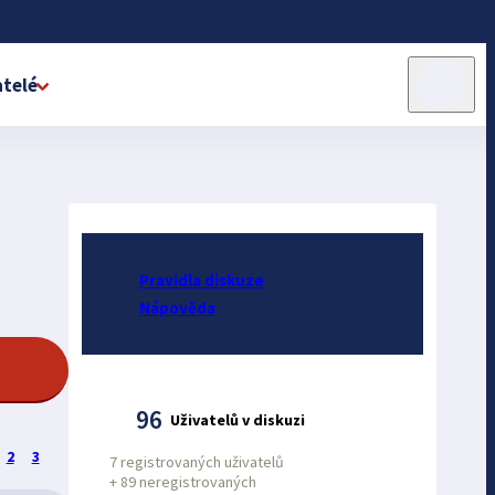
telé
Pravidla diskuze
Nápověda
96
Uživatelů v diskuzi
2
3
7 registrovaných uživatelů
+
89 neregistrovaných