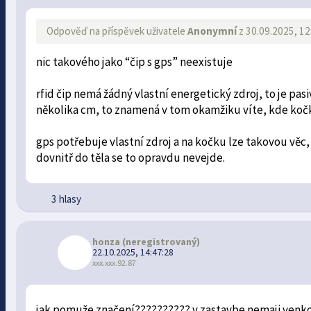
Odpověď na příspěvek uživatele
Anonymní
z 30.09.2025, 12
nic takového jako “čip s gps” neexistuje
rfid čip nemá žádný vlastní energetický zdroj, to je pas
několika cm, to znamená v tom okamžiku víte, kde kočk
gps potřebuje vlastní zdroj a na kočku lze takovou věc,
dovnitř do těla se to opravdu nevejde.
3 hlasy
honza
(neregistrovaný)
22.10.2025, 14:47:28
xxx.xxx.92.87
jak pomuže značení?????????? v zastavbe nemaji venkovn