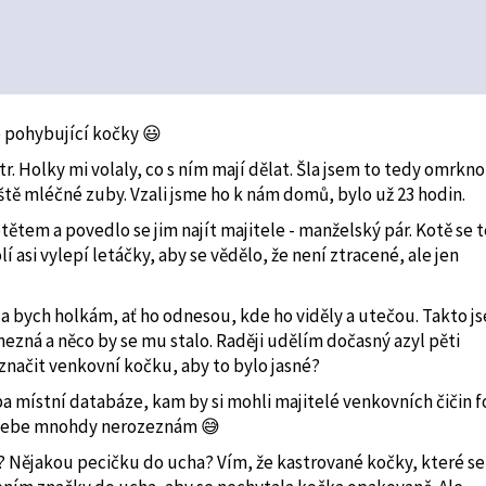
e pohybující kočky 😃
r. Holky mi volaly, co s ním mají dělat. Šla jsem to tedy omrkno
eště mléčné zuby. Vzali jsme ho k nám domů, bylo už 23 hodin.
tětem a povedlo se jim najít majitele - manželský pár. Kotě se 
lí asi vylepí letáčky, aby se vědělo, že není ztracené, ale jen
a bych holkám, ať ho odnesou, kde ho viděly a utečou. Takto j
ezná a něco by se mu stalo. Raději udělím dočasný azyl pěti
načit venkovní kočku, aby to bylo jasné?
a místní databáze, kam by si mohli majitelé venkovních čičin 
od sebe mnohdy nerozeznám 😅
? Nějakou pecičku do ucha? Vím, že kastrované kočky, které se