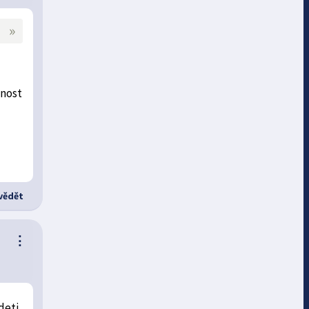
»
enost
ědět
⋮
deti,