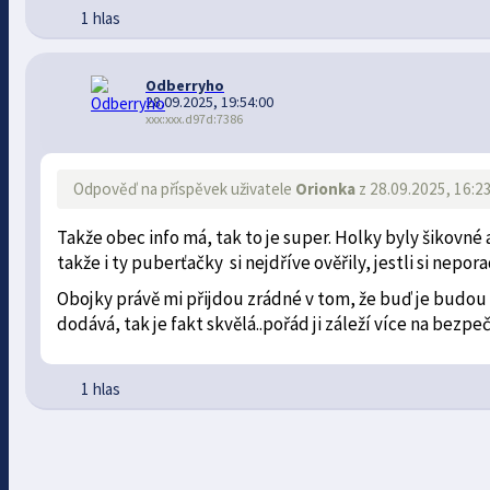
1 hlas
Odberryho
28.09.2025, 19:54:00
xxx:xxx.d97d:7386
Odpověď na příspěvek uživatele
Orionka
z 28.09.2025, 16:2
Takže obec info má, tak to je super. Holky byly šikovné 
takže i ty puberťačky si nejdříve ověřily, jestli si nepor
Obojky právě mi přijdou zrádné v tom, že buď je budou
dodává, tak je fakt skvělá..pořád ji záleží více na bezpe
1 hlas