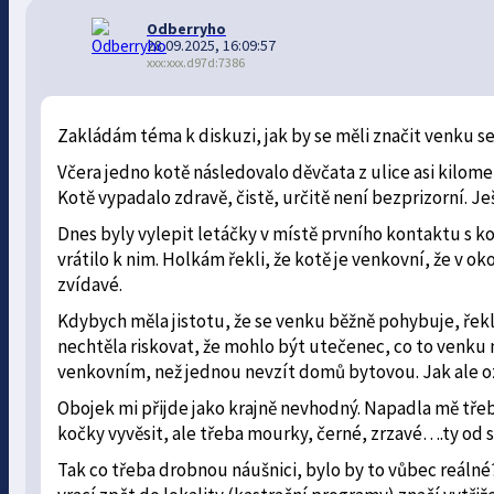
Odberryho
28.09.2025, 16:09:57
xxx:xxx.d97d:7386
Zakládám téma k diskuzi, jak by se měli značit venku s
Včera jedno kotě následovalo děvčata z ulice asi kilomet
Kotě vypadalo zdravě, čistě, určitě není bezprizorní. J
Dnes byly vylepit letáčky v místě prvního kontaktu s ko
vrátilo k nim. Holkám řekli, že kotě je venkovní, že v oko
zvídavé.
Kdybych měla jistotu, že se venku běžně pohybuje, řekl
nechtěla riskovat, že mohlo být utečenec, co to venku n
venkovním, než jednou nevzít domů bytovou. Jak ale oz
Obojek mi přijde jako krajně nevhodný. Napadla mě třeb
kočky vyvěsit, ale třeba mourky, černé, zrzavé….ty 
Tak co třeba drobnou náušnici, bylo by to vůbec reálné