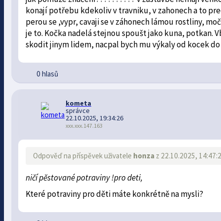
konají potřebu kdekoliv v travniku, v zahonech a to p
perou se ,vypr, cavaji se v záhonech lámou rostliny, m
je to. Kočka nadelá stejnou spoušt jako kuna, potkan. Vby
skodit jinym lidem, nacpal bych mu výkaly od kocek do 
0 hlasů
kometa
správce
22.10.2025, 19:34:26
xxx.xxx.147.163
Odpověď na příspěvek uživatele
honza
z 22.10.2025, 14:47:
ničí pěstované potraviny !pro deti,
Které potraviny pro děti máte konkrétně na mysli?