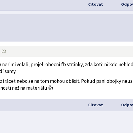
Citovat
Odpov
3:23
a než mi volali, projeli obecní fb stránky, zda kotě někdo nehle
adí samy.
 ztrácet nebo se na tom mohou oběsit. Pokud paní obojky neus
čnosti než na materiálu 👍
Citovat
Odpov