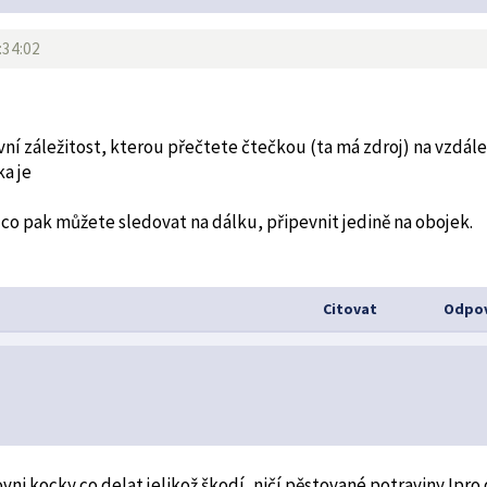
:34:02
ivní záležitost, kterou přečtete čtečkou (ta má zdroj) na vzdál
a je
 co pak můžete sledovat na dálku, připevnit jedině na obojek.
Citovat
Odpov
i kocky co delat jelikož škodí, ničí pěstované potraviny !pro 