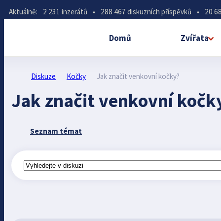
Aktuálně:
2 231 inzerátů
•
288 467 diskuzních příspěvků
•
20 68
Domů
Zvířata
Diskuze
Kočky
Jak značit venkovní kočky?
Jak značit venkovní kočk
Seznam témat