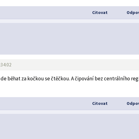
Citovat
Odpov
:34:02
de běhat za kočkou se čtěčkou. A čipování bez centrálního reg
Citovat
Odpov