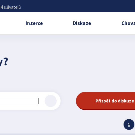
4 uživatelů
Inzerce
Diskuze
Chova
y?
Přispět do diskuze
1