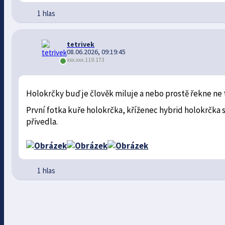
1 hlas
tetrivek
08.06.2026, 09:19:45
xxx.xxx.119.173
Holokrčky buď je člověk miluje a nebo prostě řekne ne 
První fotka kuře holokrčka, kříženec hybrid holokrčka s
přivedla.
1 hlas