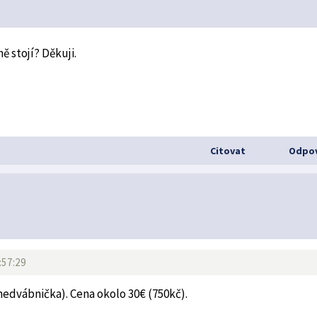
ě stojí? Děkuji.
Citovat
Odpov
:57:29
hedvábnička). Cena okolo 30€ (750kč).