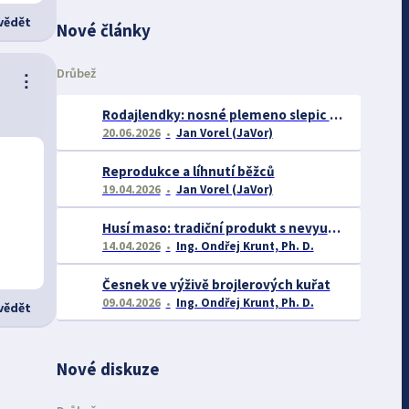
ědět
Nové články
Drůbež
⋮
Rodajlendky: nosné plemeno slepic vhodné pro začátečníky
20.06.2026
Jan Vorel (JaVor)
Reprodukce a líhnutí běžců
19.04.2026
Jan Vorel (JaVor)
Husí maso: tradiční produkt s nevyužitým potenciálem
14.04.2026
Ing. Ondřej Krunt, Ph. D.
Česnek ve výživě brojlerových kuřat
09.04.2026
Ing. Ondřej Krunt, Ph. D.
ědět
Nové diskuze