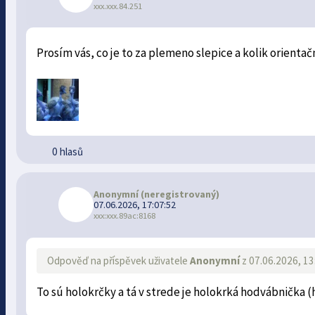
xxx.xxx.84.251
Prosím vás, co je to za plemeno slepice a kolik orientačn
0 hlasů
Anonymní
(neregistrovaný)
07.06.2026, 17:07:52
xxx:xxx.89ac:8168
Odpověď na příspěvek uživatele
Anonymní
z 07.06.2026, 13
To sú holokrčky a tá v strede je holokrká hodvábnička (