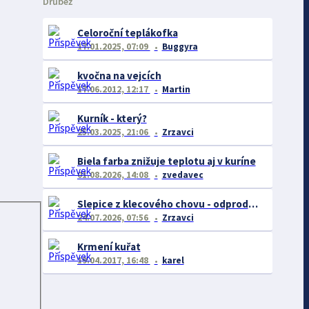
Drůbež
Celoroční teplákofka
17.01.2025, 07:09
Buggyra
kvočna na vejcích
17.06.2012, 12:17
Martin
Kurník - který?
25.03.2025, 21:06
Zrzavci
Biela farba znižuje teplotu aj v kuríne
01.08.2026, 14:08
zvedavec
Slepice z klecového chovu - odprodej prosinec/listopad
24.07.2026, 07:56
Zrzavci
Krmení kuřat
19.04.2017, 16:48
karel