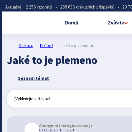
Aktuálně:
2 256 inzerátů
•
288 633 diskuzních příspěvků
•
20 70
Domů
Zvířata
Diskuze
Drůbež
Jaké to je plemeno
Jaké to je plemeno
Seznam témat
Anonymní
(neregistrovaný)
07.06.2026, 13:57:29