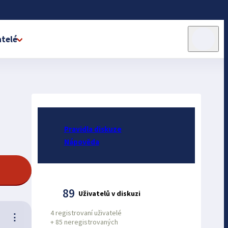
telé
Pravidla diskuze
Nápověda
89
Uživatelů v diskuzi
4 registrovaní uživatelé
⋮
+
85 neregistrovaných