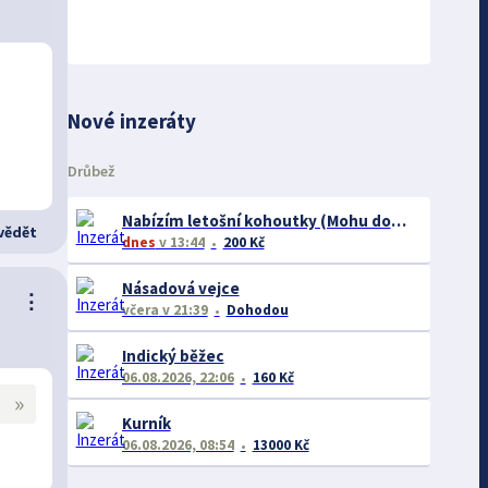
Nové inzeráty
Drůbež
Nabízím letošní kohoutky (Mohu dovést po Šluknovském výběžku.)
ědět
dnes
v 13:44
200 Kč
Násadová vejce
⋮
včera
v 21:39
Dohodou
Indický běžec
06.08.2026, 22:06
160 Kč
»
Kurník
06.08.2026, 08:54
13000 Kč