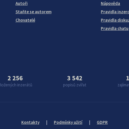
Autoři
Nápověda
Staňte se autorem
Pravidla inzer
Chovatelé
Pravidla disku
Pravidla chatu
2 256
3 542
1
vložených inzerátů
popisů zvířat
zajíma
Kontakty
|
Podmínky užití
|
GDPR