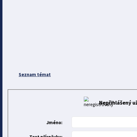
Seznam témat
Nepřihlášený už
Jméno:
Text příspěvku: