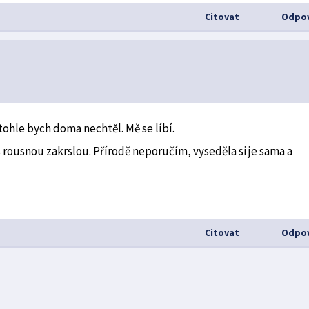
Citovat
Odpov
tohle bych doma nechtěl. Mě se líbí.
 rousnou zakrslou. Přírodě neporučím, vyseděla si je sama a
Citovat
Odpov