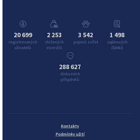
20 699
2 253
3 542
1 498
registrovaných
vložených
popisů zvířat
zajímavých
uživatelů
inzerátů
článků
288 627
diskuzních
příspěvků
Kontakty
Podmínky užití