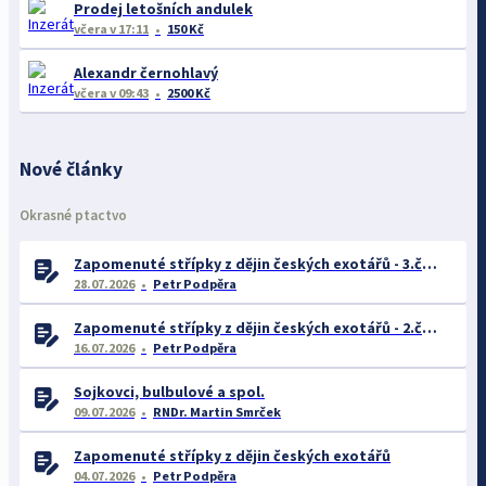
Prodej letošních andulek
včera
v 17:11
150 Kč
Alexandr černohlavý
včera
v 09:43
2500 Kč
Nové články
Okrasné ptactvo
Zapomenuté střípky z dějin českých exotářů - 3.část
28.07.2026
Petr Podpěra
Zapomenuté střípky z dějin českých exotářů - 2.část
16.07.2026
Petr Podpěra
Sojkovci, bulbulové a spol.
09.07.2026
RNDr. Martin Smrček
Zapomenuté střípky z dějin českých exotářů
04.07.2026
Petr Podpěra