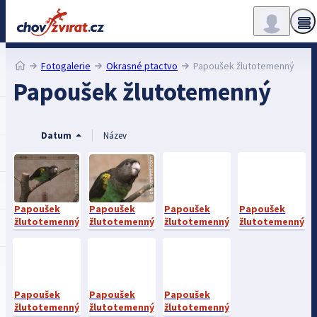
Fotogalerie
Okrasné ptactvo
Papoušek žlutotemenný
Papoušek žlutotemenný
Datum
Název
Papoušek
Papoušek
Papoušek
Papoušek
žlutotemenný
žlutotemenný
žlutotemenný
žlutotemenný
Papoušek
Papoušek
Papoušek
žlutotemenný
žlutotemenný
žlutotemenný