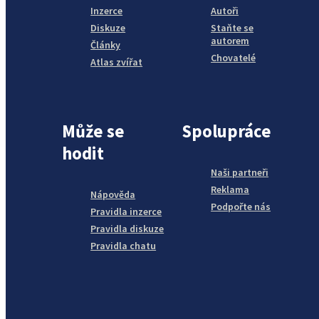
Inzerce
Autoři
Diskuze
Staňte se
autorem
Články
Chovatelé
Atlas zvířat
Může se
Spolupráce
hodit
Naši partneři
Reklama
Nápověda
Podpořte nás
Pravidla inzerce
Pravidla diskuze
Pravidla chatu