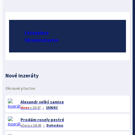
Fotogalerie
Okrasné ptactvo
Nové inzeráty
Okrasné ptactvo
Alexandr velký samice
dnes
v 10:47
1500 Kč
Prodám rosely pestré
včera
v 19:45
Dohodou