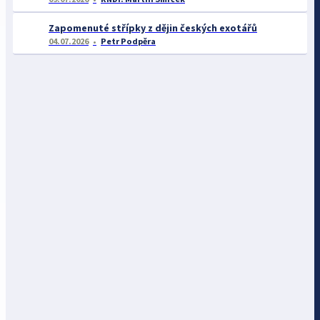
Zapomenuté střípky z dějin českých exotářů
04.07.2026
Petr Podpěra