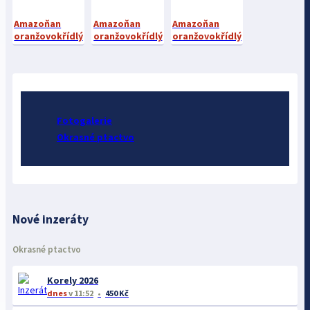
Amazoňan
Amazoňan
Amazoňan
oranžovokřídlý
oranžovokřídlý
oranžovokřídlý
Fotogalerie
Okrasné ptactvo
Nové inzeráty
Okrasné ptactvo
Korely 2026
dnes
v 11:52
450 Kč