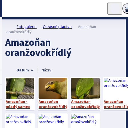
Fotogalerie
Okrasné ptactvo
Amazoňan
oranžovokřídlý
Amazoňan
oranžovokřídlý
Datum
Název
Amazoňan -
Amazoňan
Amazoňan
Amazoňan
mladý samec
oranžovokřídlý
oranžovokřídlý
oranžovokří