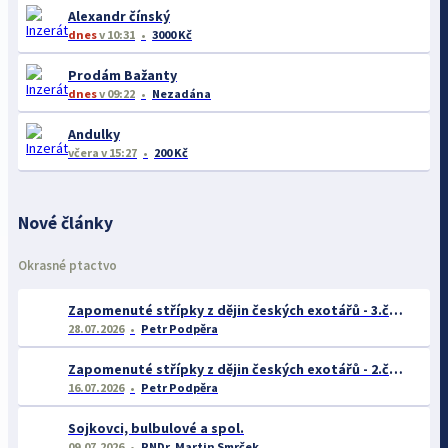
Alexandr čínský
dnes
v 10:31
3000 Kč
Prodám Bažanty
dnes
v 09:22
Nezadána
Andulky
včera
v 15:27
200 Kč
Nové články
Okrasné ptactvo
Zapomenuté střípky z dějin českých exotářů - 3.část
28.07.2026
Petr Podpěra
Zapomenuté střípky z dějin českých exotářů - 2.část
16.07.2026
Petr Podpěra
Sojkovci, bulbulové a spol.
09.07.2026
RNDr. Martin Smrček