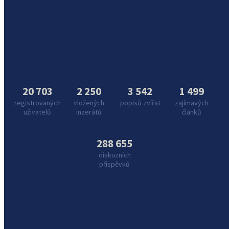
20 703
2 250
3 542
1 499
registrovaných
vložených
popisů zvířat
zajímavých
uživatelů
inzerátů
článků
288 655
diskuzních
příspěvků