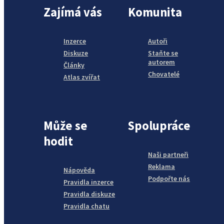
Zajímá vás
Komunita
Inzerce
Autoři
Diskuze
Staňte se
autorem
Články
Chovatelé
Atlas zvířat
Může se
Spolupráce
hodit
Naši partneři
Reklama
Nápověda
Podpořte nás
Pravidla inzerce
Pravidla diskuze
Pravidla chatu