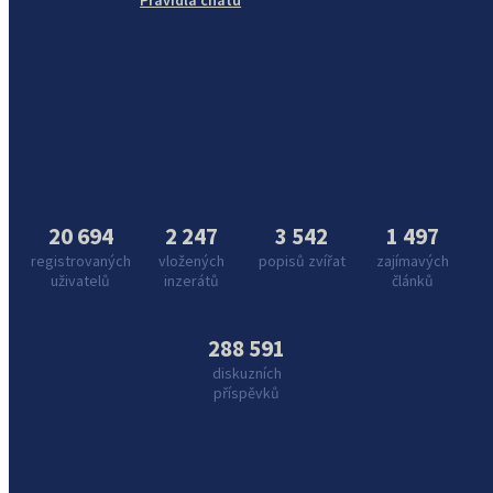
Pravidla chatu
20 694
2 247
3 542
1 497
registrovaných
vložených
popisů zvířat
zajímavých
uživatelů
inzerátů
článků
288 591
diskuzních
příspěvků