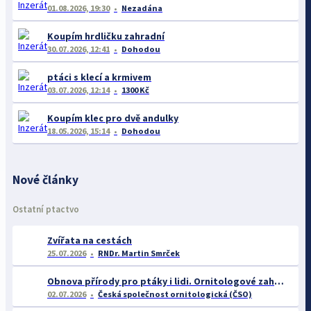
01.08.2026, 19:30
Nezadána
Koupím hrdličku zahradní
30.07.2026, 12:41
Dohodou
ptáci s klecí a krmivem
03.07.2026, 12:14
1300 Kč
Koupím klec pro dvě andulky
18.05.2026, 15:14
Dohodou
Nové články
Ostatní ptactvo
Zvířata na cestách
25.07.2026
RNDr. Martin Smrček
Obnova přírody pro ptáky i lidi. Ornitologové zahájili důležitý projekt pro rozvoj Střimické výsypky
02.07.2026
Česká společnost ornitologická (ČSO)