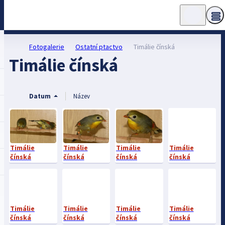
Fotogalerie
Ostatní ptactvo
Timálie čínská
Timálie čínská
Datum
Název
Timálie
Timálie
Timálie
Timálie
čínská
čínská
čínská
čínská
Timálie
Timálie
Timálie
Timálie
čínská
čínská
čínská
čínská