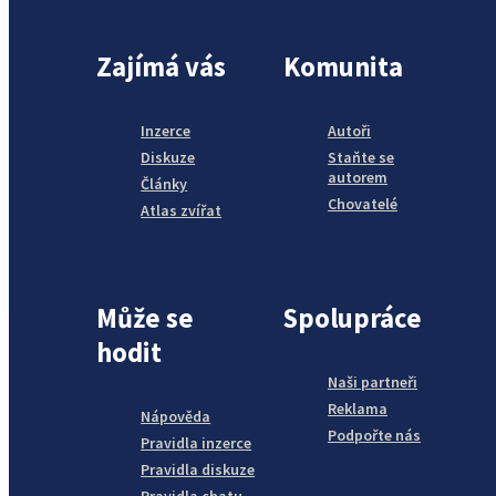
Zajímá vás
Komunita
Inzerce
Autoři
Diskuze
Staňte se
autorem
Články
Chovatelé
Atlas zvířat
Může se
Spolupráce
hodit
Naši partneři
Reklama
Nápověda
Podpořte nás
Pravidla inzerce
Pravidla diskuze