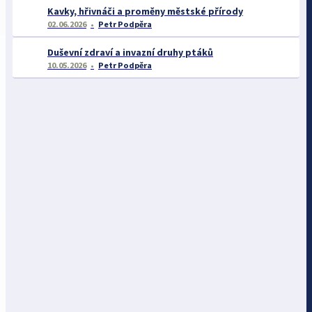
Kavky, hřivnáči a proměny městské přírody
02.06.2026
Petr Podpěra
Duševní zdraví a invazní druhy ptáků
10.05.2026
Petr Podpěra