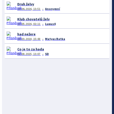
Druh želvy
29.06.2026, 13:51
Anonymní
Klub chovatelů želv
15.05.2026, 02:11
Lupus4
had nežere
26.03.2018, 15:48
Matyas Batka
Co je to za hada
01.08.2025, 13:07
SD