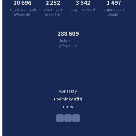
20 696
2 252
3 542
1 497
registrovaných
vložených
popisů zvířat
zajímavých
uživatelů
inzerátů
článků
288 609
diskuzních
příspěvků
Kontakty
Podmínky užití
GDPR