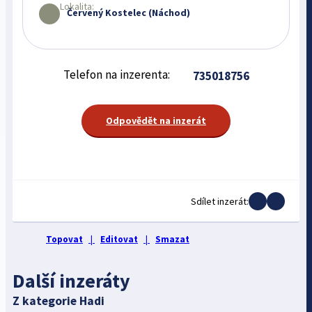
Lokalita:
Červený Kostelec (Náchod)
Telefon na inzerenta:
735018756
Odpovědět na inzerát
Sdílet inzerát:
Topovat
|
Editovat
|
Smazat
Další inzeráty
Z kategorie Hadi