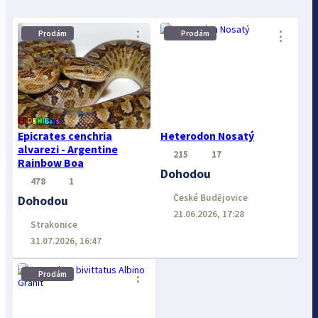
Prodám
Prodám
⋮
⋮
Epicrates cenchria
Heterodon Nosatý
alvarezi - Argentine
215
17
Rainbow Boa
Dohodou
478
1
České Budějovice
Dohodou
21.06.2026, 17:28
Strakonice
31.07.2026, 16:47
⋮
Prodám