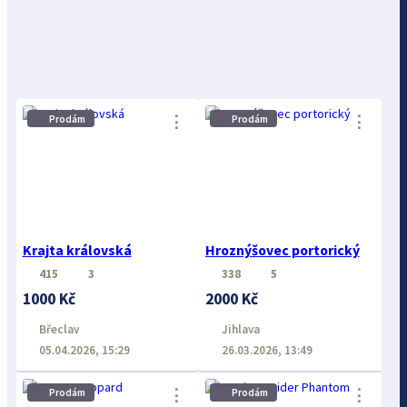
⋮
⋮
Prodám
Prodám
Krajta královská
Hroznýšovec portorický
415
3
338
5
1000 Kč
2000 Kč
Břeclav
Jihlava
05.04.2026, 15:29
26.03.2026, 13:49
⋮
⋮
Prodám
Prodám