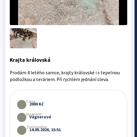
Krajta královská
Prodám 4 letého samce, krajty královské i s tepelnou
podložkou a teráriem. Při rychlém jednání sleva.
Cena:
2000 Kč
Inzerent:
Vágnerová
Zveřejněno:
14.05.2026, 15:51