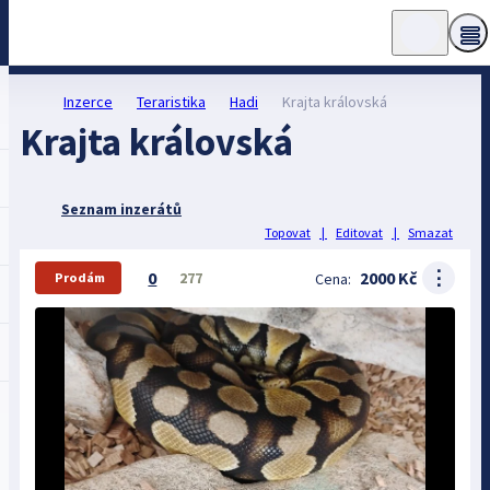
Inzerce
Teraristika
Hadi
Krajta královská
Krajta královská
Seznam inzerátů
Topovat
|
Editovat
|
Smazat
⋮
0
2000 Kč
277
Cena:
Prodám