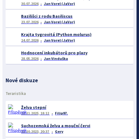
30.07.2026
Jan Vorel (JaVor)
Bazilišci z rodu Basiliscus
23.07.2026
Jan Vorel (JaVor)
Krajta tygrovitá (Python molurus)
14.07.2026
Jan Vorel (JaVor)
Hodnocení inkubátorů pro plazy
28.05.2026
Jan Vinduška
Nové diskuze
Teraristika
Želva stepní
22.11.2025, 18:12
Filip97.
Suchozemská želva a mouční červi
11.10.2023, 20:37
Gery