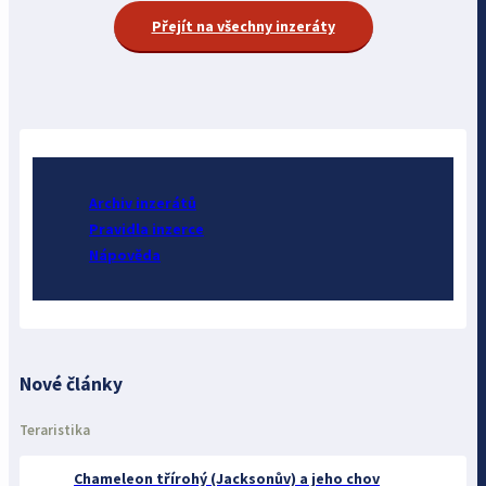
Přejít na všechny inzeráty
Archiv inzerátů
Pravidla inzerce
Nápověda
Nové články
Teraristika
Chameleon třírohý (Jacksonův) a jeho chov