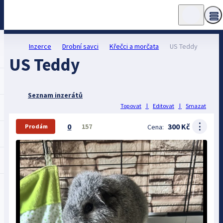
Inzerce
Drobní savci
Křečci a morčata
US Teddy
US Teddy
Seznam inzerátů
Topovat
|
Editovat
|
Smazat
⋮
0
300 Kč
157
Cena:
Prodám