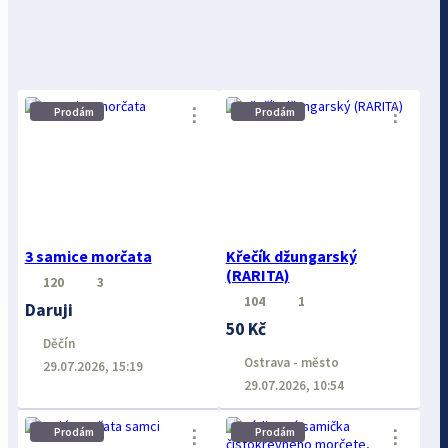
⋮
⋮
Prodám
Prodám
3 samice morčata
Křečík džungarský
(RARITA)
120
3
104
1
Daruji
50 Kč
Děčín
Ostrava - město
29.07.2026, 15:19
29.07.2026, 10:54
Prodám
Prodám
⋮
⋮