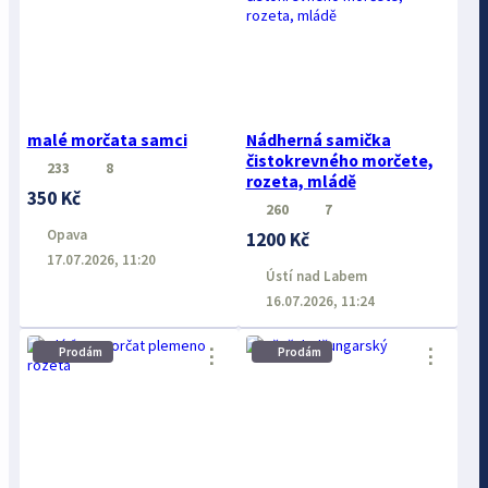
malé morčata samci
Nádherná samička
čistokrevného morčete,
233
8
rozeta, mládě
350 Kč
260
7
Opava
1200 Kč
17.07.2026, 11:20
Ústí nad Labem
16.07.2026, 11:24
⋮
⋮
Prodám
Prodám