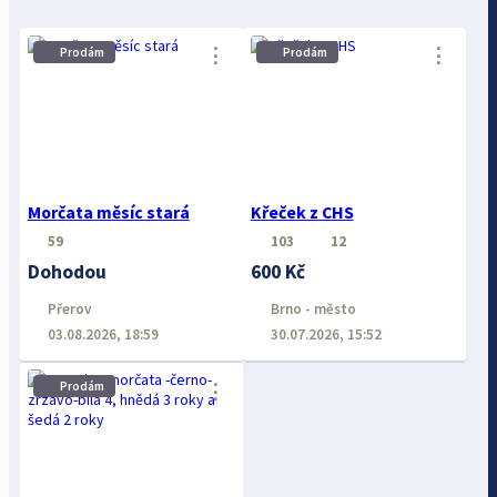
⋮
⋮
Prodám
Prodám
Morčata měsíc stará
Křeček z CHS
59
103
12
Dohodou
600 Kč
Přerov
Brno - město
03.08.2026, 18:59
30.07.2026, 15:52
Prodám
⋮