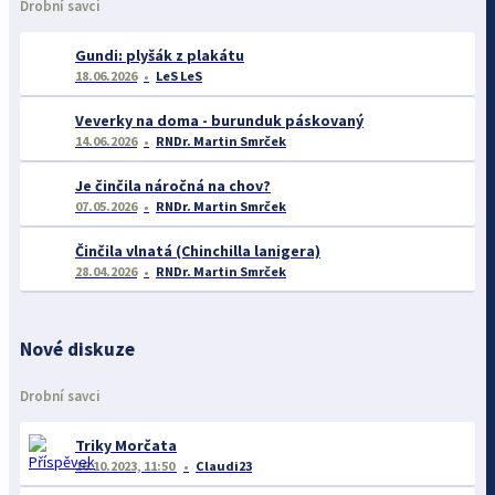
Drobní savci
Gundi: plyšák z plakátu
18.06.2026
LeS LeS
Veverky na doma - burunduk páskovaný
14.06.2026
RNDr. Martin Smrček
Je činčila náročná na chov?
07.05.2026
RNDr. Martin Smrček
Činčila vlnatá (Chinchilla lanigera)
28.04.2026
RNDr. Martin Smrček
Nové diskuze
Drobní savci
Triky Morčata
16.10.2023, 11:50
Claudi23