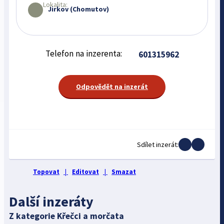
Lokalita:
Jirkov (Chomutov)
Telefon na inzerenta:
601315962
Odpovědět na inzerát
Sdílet inzerát:
Topovat
|
Editovat
|
Smazat
Další inzeráty
Z kategorie Křečci a morčata