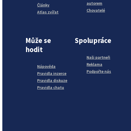
autorem
Články
Chovatelé
Atlas zvířat
Může se
Spolupráce
hodit
Naši partneři
Reklama
Nápověda
Podpořte nás
Pravidla inzerce
Pravidla diskuze
Pravidla chatu