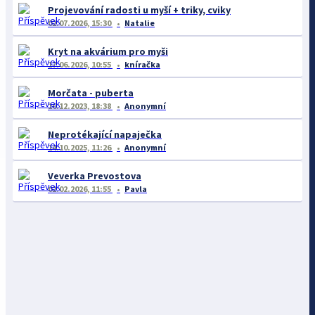
Projevování radosti u myší + triky, cviky
02.07.2026, 15:30
Natalie
Kryt na akvárium pro myši
17.06.2026, 10:55
kníračka
Morčata - puberta
16.12.2023, 18:38
Anonymní
Neprotékající napaječka
14.10.2025, 11:26
Anonymní
Veverka Prevostova
02.02.2026, 11:55
Pavla