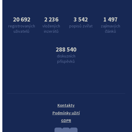
20 692
2 236
3 542
1 497
registrovaných
vložených
popisů zvířat
zajímavých
uživatelů
inzerátů
článků
288 540
diskuzních
příspěvků
Kontakty
Podmínky užití
GDPR