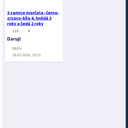
3 samice morčata -černo-
zrzavo-bíla 4, hnědá 3
roky a šedá 2 roky
119
9
Daruji
Děčín
29.07.2026, 15:31