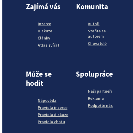
Zajímá vás
Komunita
Inzerce
Autoři
Diskuze
Staňte se
autorem
Články
Chovatelé
Atlas zvířat
Může se
Spolupráce
hodit
Naši partneři
Reklama
Nápověda
Podpořte nás
Pravidla inzerce
Pravidla diskuze
Pravidla chatu