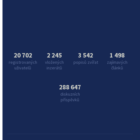
20 702
2 245
3 542
1 498
registrovaných
vložených
popisů zvířat
zajímavých
uživatelů
inzerátů
článků
288 647
diskuzních
příspěvků