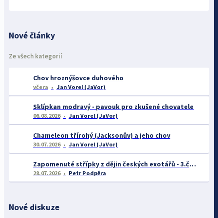
Nové články
Ze všech kategorií
Chov hroznýšovce duhového
včera
Jan Vorel (JaVor)
Sklípkan modravý - pavouk pro zkušené chovatele
06.08.2026
Jan Vorel (JaVor)
Chameleon třírohý (Jacksonův) a jeho chov
30.07.2026
Jan Vorel (JaVor)
Zapomenuté střípky z dějin českých exotářů - 3.část
28.07.2026
Petr Podpěra
Nové diskuze