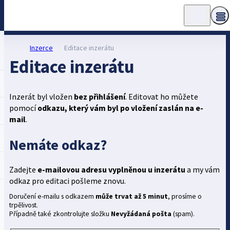
Inzerce
Editace inzerátu
Editace inzerátu
Inzerát byl vložen
bez přihlášení
. Editovat ho můžete
pomocí
odkazu, který vám byl po vložení zaslán na e-
mail
.
Nemáte odkaz?
Zadejte
e-mailovou adresu vyplněnou u inzerátu
a my vám
odkaz pro editaci pošleme znovu.
Doručení e-mailu s odkazem
může trvat až 5 minut
, prosíme o
trpělivost.
Případně také zkontrolujte složku
Nevyžádaná pošta
(spam).