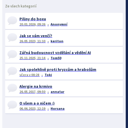
Ze všech kategorií
Piliny do boxu
20.01.2026, 09:26
Anonymní
Jak se vám venčí?
26.05.2023, 11:10
keriton
Zářná budoucnost vzdělání a vědění AI
25.11.2025, 21:14
Tom50
Jak spolehlivě proti hryzcům a hrabošům
včera
v 00:28
Toki
Alergie na krmivo
26.05.2017, 09:50
annatar
O všem a o ničem :)
06.06.2023, 12:19
Horsana