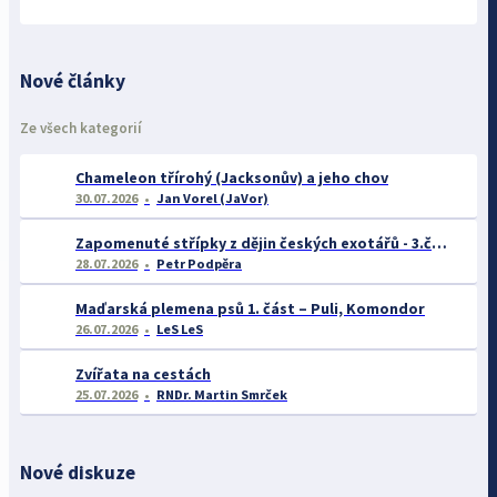
Nové články
Ze všech kategorií
Chameleon třírohý (Jacksonův) a jeho chov
30.07.2026
Jan Vorel (JaVor)
Zapomenuté střípky z dějin českých exotářů - 3.část
28.07.2026
Petr Podpěra
Maďarská plemena psů 1. část – Puli, Komondor
26.07.2026
LeS LeS
Zvířata na cestách
25.07.2026
RNDr. Martin Smrček
Nové diskuze