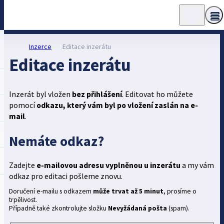
Inzerce
Editace inzerátu
Editace inzerátu
Inzerát byl vložen
bez přihlášení
. Editovat ho můžete
pomocí
odkazu, který vám byl po vložení zaslán na e-
mail
.
Nemáte odkaz?
Zadejte
e-mailovou adresu vyplněnou u inzerátu
a my vám
odkaz pro editaci pošleme znovu.
Doručení e-mailu s odkazem
může trvat až 5 minut
, prosíme o
trpělivost.
Případně také zkontrolujte složku
Nevyžádaná pošta
(spam).