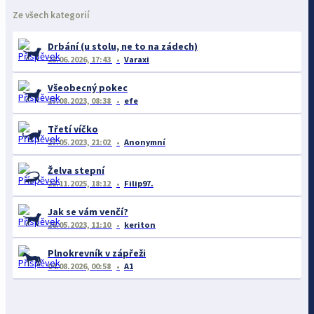
Ze všech kategorií
Drbání (u stolu, ne to na zádech)
23.06.2026, 17:43
Varaxi
Všeobecný pokec
17.08.2023, 08:38
efe
Třetí víčko
27.05.2023, 21:02
Anonymní
Želva stepní
22.11.2025, 18:12
Filip97.
Jak se vám venčí?
26.05.2023, 11:10
keriton
Plnokrevník v zápřeži
04.08.2026, 00:58
A1