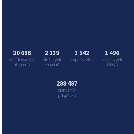
20 686
2 239
3 542
1 496
registrovaných
vložených
popisů zvířat
zajímavých
uživatelů
inzerátů
článků
288 487
diskuzních
příspěvků