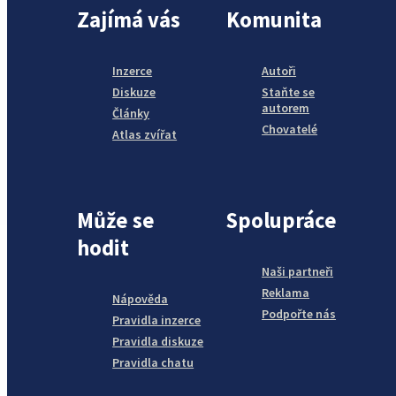
Zajímá vás
Komunita
Inzerce
Autoři
Diskuze
Staňte se
autorem
Články
Chovatelé
Atlas zvířat
Může se
Spolupráce
hodit
Naši partneři
Reklama
Nápověda
Podpořte nás
Pravidla inzerce
Pravidla diskuze
Pravidla chatu