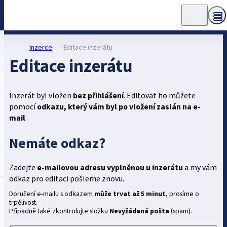
Inzerce
Editace inzerátu
Editace inzerátu
Inzerát byl vložen
bez přihlášení
. Editovat ho můžete
pomocí
odkazu, který vám byl po vložení zaslán na e-
mail
.
Nemáte odkaz?
Zadejte
e-mailovou adresu vyplněnou u inzerátu
a my vám
odkaz pro editaci pošleme znovu.
Doručení e-mailu s odkazem
může trvat až 5 minut
, prosíme o
trpělivost.
Případně také zkontrolujte složku
Nevyžádaná pošta
(spam).