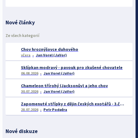
Nové články
Ze všech kategorií
Chov hroznýšovce duhového
včera
Jan Vorel (JaVor)
Sklípkan modravý - pavouk pro zkušené chovatele
06.08.2026
Jan Vorel (JaVor)
Chameleon třírohý (Jacksonův) a jeho chov
30.07.2026
Jan Vorel (JaVor)
Zapomenuté střípky z dějin českých exotářů - 3.část
28.07.2026
Petr Podpěra
Nové diskuze