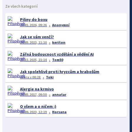
Ze všech kategorií
Piliny do boxu
20.01.2026, 09:26
Anonymní
Jak se vám venčí?
26.05.2023, 11:10
keriton
Zářná budoucnost vzdělání a vědění AI
25.11.2025, 21:14
Tom50
Jak spolehlivě proti hryzcům a hrabošům
včera
v 00:28
Toki
Alergie na krmivo
26.05.2017, 09:50
annatar
O všem a o ničem :)
06.06.2023, 12:19
Horsana