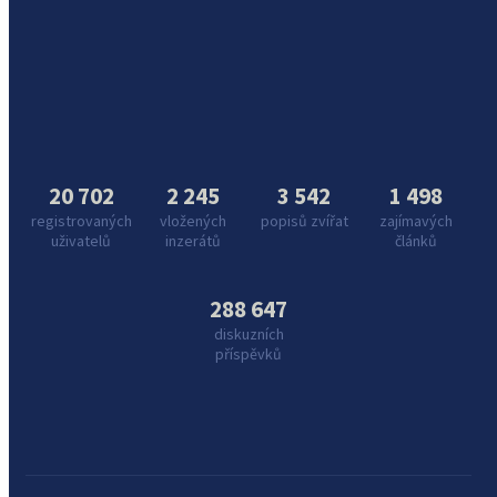
20 702
2 245
3 542
1 498
registrovaných
vložených
popisů zvířat
zajímavých
uživatelů
inzerátů
článků
288 647
diskuzních
příspěvků