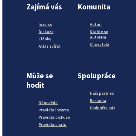
Zajímá vás
Komunita
Inzerce
Autoři
Diskuze
Staňte se
autorem
Články
Chovatelé
Atlas zvířat
Může se
Spolupráce
hodit
Naši partneři
Reklama
Nápověda
Podpořte nás
Pravidla inzerce
Pravidla diskuze
Pravidla chatu