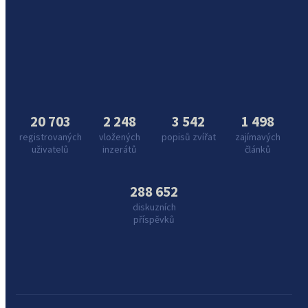
20 703
2 248
3 542
1 498
registrovaných
vložených
popisů zvířat
zajímavých
uživatelů
inzerátů
článků
288 652
diskuzních
příspěvků