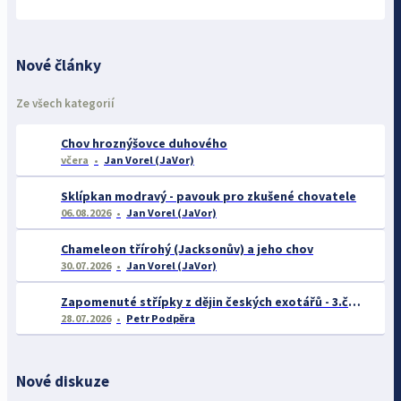
Nové články
Ze všech kategorií
Chov hroznýšovce duhového
včera
Jan Vorel (JaVor)
Sklípkan modravý - pavouk pro zkušené chovatele
06.08.2026
Jan Vorel (JaVor)
Chameleon třírohý (Jacksonův) a jeho chov
30.07.2026
Jan Vorel (JaVor)
Zapomenuté střípky z dějin českých exotářů - 3.část
28.07.2026
Petr Podpěra
Nové diskuze