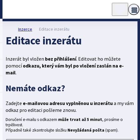
Inzerce
Editace inzerátu
Editace inzerátu
Inzerát byl vložen
bez přihlášení
. Editovat ho můžete
pomocí
odkazu, který vám byl po vložení zaslán na e-
mail
.
Nemáte odkaz?
Zadejte
e-mailovou adresu vyplněnou u inzerátu
a my vám
odkaz pro editaci pošleme znovu.
Doručení e-mailu s odkazem
může trvat až 5 minut
, prosíme o
trpělivost.
Případně také zkontrolujte složku
Nevyžádaná pošta
(spam).