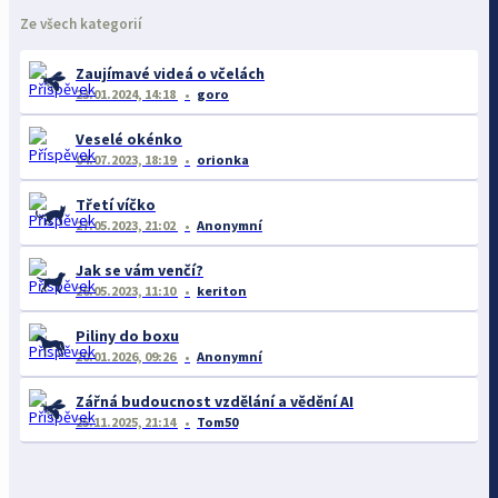
Ze všech kategorií
Zaujímavé videá o včelách
23.01.2024, 14:18
goro
Veselé okénko
04.07.2023, 18:19
orionka
Třetí víčko
27.05.2023, 21:02
Anonymní
Jak se vám venčí?
26.05.2023, 11:10
keriton
Piliny do boxu
20.01.2026, 09:26
Anonymní
Zářná budoucnost vzdělání a vědění AI
25.11.2025, 21:14
Tom50