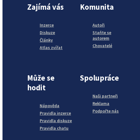
Zajímá vás
Komunita
Inzerce
Autoři
Diskuze
Staňte se
autorem
Články
Chovatelé
Atlas zvířat
Může se
Spolupráce
hodit
Naši partneři
Reklama
Nápověda
Podpořte nás
Pravidla inzerce
Pravidla diskuze
Pravidla chatu