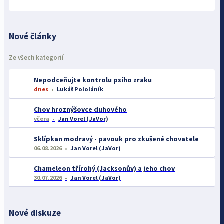
Nové články
Ze všech kategorií
Nepodceňujte kontrolu psího zraku
dnes
Lukáš Pololáník
Chov hroznýšovce duhového
včera
Jan Vorel (JaVor)
Sklípkan modravý - pavouk pro zkušené chovatele
06.08.2026
Jan Vorel (JaVor)
Chameleon třírohý (Jacksonův) a jeho chov
30.07.2026
Jan Vorel (JaVor)
Nové diskuze