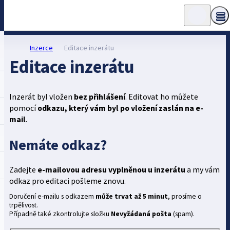
Inzerce
Editace inzerátu
Editace inzerátu
Inzerát byl vložen
bez přihlášení
. Editovat ho můžete
pomocí
odkazu, který vám byl po vložení zaslán na e-
mail
.
Nemáte odkaz?
Zadejte
e-mailovou adresu vyplněnou u inzerátu
a my vám
odkaz pro editaci pošleme znovu.
Doručení e-mailu s odkazem
může trvat až 5 minut
, prosíme o
trpělivost.
Případně také zkontrolujte složku
Nevyžádaná pošta
(spam).