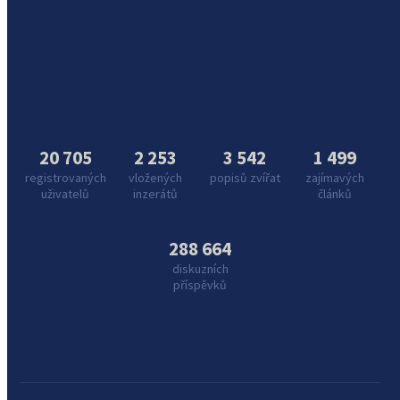
20 705
2 253
3 542
1 499
registrovaných
vložených
popisů zvířat
zajímavých
uživatelů
inzerátů
článků
288 664
diskuzních
příspěvků