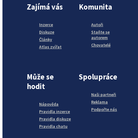
Zajímá vás
Komunita
Inzerce
Autoři
Diskuze
Staňte se
autorem
Články
Chovatelé
Atlas zvířat
Může se
Spolupráce
hodit
Naši partneři
Reklama
Nápověda
Podpořte nás
Pravidla inzerce
Pravidla diskuze
Pravidla chatu