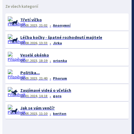
Ze všech kategorií
Třetí víčko
27.05.2023, 21:02
Anonymní
Léčba kočky - špatné rozhodnutí majitele
04.08.2026, 13:33
Jirka
Veselé okénko
04.07.2023, 18:19
orionka
Politika...
26.05.2023, 21:40
Phorum
Zaujímavé videá o včelách
23.01.2024, 14:18
goro
Jak se vám venčí?
26.05.2023, 11:10
keriton