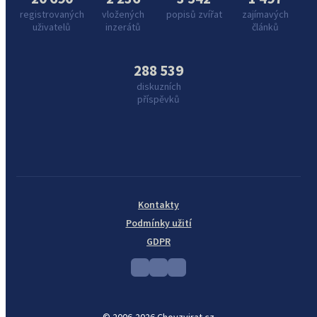
registrovaných
vložených
popisů zvířat
zajímavých
uživatelů
inzerátů
článků
288 539
diskuzních
příspěvků
Kontakty
Podmínky užití
GDPR
© 2006-2026 Chovzvirat.cz