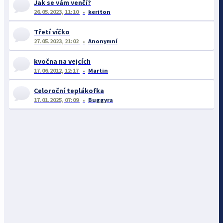
Jak se vám venčí?
26.05.2023, 11:10
keriton
Třetí víčko
27.05.2023, 21:02
Anonymní
kvočna na vejcích
17.06.2012, 12:17
Martin
Celoroční teplákofka
17.01.2025, 07:09
Buggyra