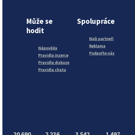
Může se
Spolupráce
hodit
Naši partneři
Reklama
Nápověda
Podpořte nás
Pravidla inzerce
Pravidla diskuze
Pravidla chatu
20 690
2 236
3 542
1 497